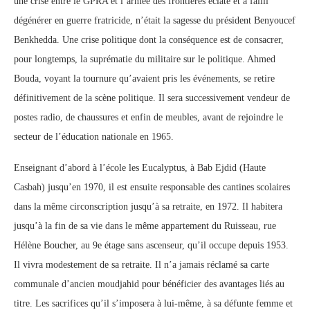
une crise entre le GPRA et l’armée des frontières éclate et a failli
dégénérer en guerre fratricide, n’était la sagesse du président Benyoucef
Benkhedda. Une crise politique dont la conséquence est de consacrer,
pour longtemps, la suprématie du militaire sur le politique. Ahmed
Bouda, voyant la tournure qu’avaient pris les événements, se retire
définitivement de la scène politique. Il sera successivement vendeur de
postes radio, de chaussures et enfin de meubles, avant de rejoindre le
secteur de l’éducation nationale en 1965.
Enseignant d’abord à l’école les Eucalyptus, à Bab Ejdid (Haute
Casbah) jusqu’en 1970, il est ensuite responsable des cantines scolaires
dans la même circonscription jusqu’à sa retraite, en 1972. Il habitera
jusqu’à la fin de sa vie dans le même appartement du Ruisseau, rue
Hélène Boucher, au 9e étage sans ascenseur, qu’il occupe depuis 1953.
Il vivra modestement de sa retraite. Il n’a jamais réclamé sa carte
communale d’ancien moudjahid pour bénéficier des avantages liés au
titre. Les sacrifices qu’il s’imposera à lui-même, à sa défunte femme et