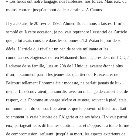
« Les héros ont notre langage, nos faiblesses, nos forces. Mais eux, du
moins, courent jusqu’au bout de leur destin ». A.Camus
Il y a 30 ans, le 20 février 1992, Ahmed Bouda nous a laissés. Il m’a
semblé qu’à cette occasion, je pouvais reprendre l’essentiel de l’article
que je lui avais consacré dans les colonnes d’El Watan le jour de son
décès. L’article qui révélait un pan de sa vie militante et les
condoléances élogieuses de feu Mohamed Boudiaf, président du HCE, à
l’adresse de sa famille, lues au 20h de l’Unique, avaient étonné plus
d’un, notamment parmi les jeunes des quartiers du Ruisseau et de
Belcourt tellement l’homme était modeste, ne parlait jamais de lui-
même. Ils découvraient, abasourdis, avec un mélange de curiosité et de
respect, que l’homme au visage sévère et austère, souvent à pied, était
un monument du combat libérateur et que le pouvoir officiel occultait
sciemment la vraie histoire de l’Algérie et de ses héros. Il vivait parmi
eux, partageait leurs difficultés quotidiennes et s’opposait à toute forme
de compromission, refusant, jusqu’à sa mort, les aspects extérieurs de