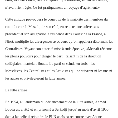
but», raconte Bouda, avant d’ajouter que «Messali, en fin de compte,
n’avait rien réglé. Ce fut pratiquement un voyage d’agrément.»
Cette attitude provoquera le courroux de la majorité des membres du
comité central. Messali, de son côté, entre dans une colère sans
précédent et son assignation à résidence dans l’ouest de la France, à
Niort, multiplie les divergences avec ceux qu’on appellera désormais les
Centralistes. Voyant son autorité mise à rude épreuve, «Messali réclame
les pleins pouvoirs pour diriger le parti, faisant fi de la direction
collégiale», martelait Bouda. Le parti se scinda en trois : les
Messalistes, les Centralistes et les Activistes qui ne suivront ni les uns ni
les autres et privilégieront la lutte armée.
La lutte armée
En 1954, au lendemain du déclenchement de la lutte armée, Ahmed
Bouda est arrêté et emprisonné à Serkadji jusqu’au mois d’avril 1955,
date à laquelle il rejoindra le FLN après sa rencontre avec Abane