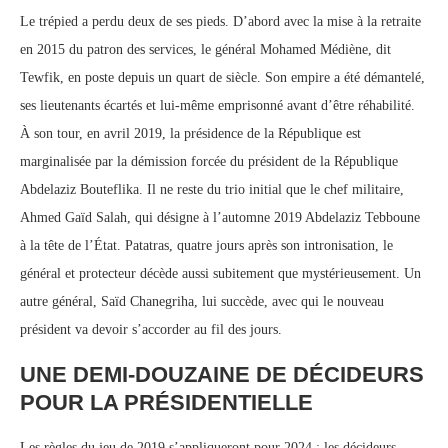
Le trépied a perdu deux de ses pieds. D’abord avec la mise à la retraite
en 2015 du patron des services, le général Mohamed Médiène, dit
Tewfik, en poste depuis un quart de siècle. Son empire a été démantelé,
ses lieutenants écartés et lui-même emprisonné avant d’être réhabilité.
À son tour, en avril 2019, la présidence de la République est
marginalisée par la démission forcée du président de la République
Abdelaziz Bouteflika. Il ne reste du trio initial que le chef militaire,
Ahmed Gaïd Salah, qui désigne à l’automne 2019 Abdelaziz Tebboune
à la tête de l’État. Patatras, quatre jours après son intronisation, le
général et protecteur décède aussi subitement que mystérieusement. Un
autre général, Saïd Chanegriha, lui succède, avec qui le nouveau
président va devoir s’accorder au fil des jours.
UNE DEMI-DOUZAINE DE DÉCIDEURS
POUR LA PRÉSIDENTIELLE
Les règles du jeu de 2019 s’appliqueront pour 2024 : les décideurs