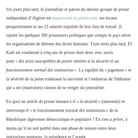
Six jours plus tard, le journaliste et patron du dernier groupe de presse
indépendant d’Algérie est
emprisonné en pleine nuit,
ses locaux
perquisitionnés et ses 25 salariés expulsés de leur lieu de travail. Il
rejoint les quelques 300 prisonniers politiques que compte le pays selon
les organisations de défense des droits humains. Trois mois plus tard, El
Kadi est condamné à cinq ans de prison dont deux avec sursis
pour
«
des actes susceptibles de porter atteinte à la sécurité et au
fonctionnement normal des institutions
».
La rapidité du «
jugement
» et
la sévérité de la peine traduisent la nervosité et l’embarras de Tebboune
qui a ses (mauvaises) raisons de se venger du journaliste.
En quoi un article de presse menace-t-il «
la sécurité
» (nationale) et
interrompt-il «
le fonctionnement normal des institutions
» de la
République algérienne démocratique et populaire
? En rien
a priori,
à
moins qu’il ne soit publié dans une phase de tension entre deux
institutions majeures, la présidence et l’armée.