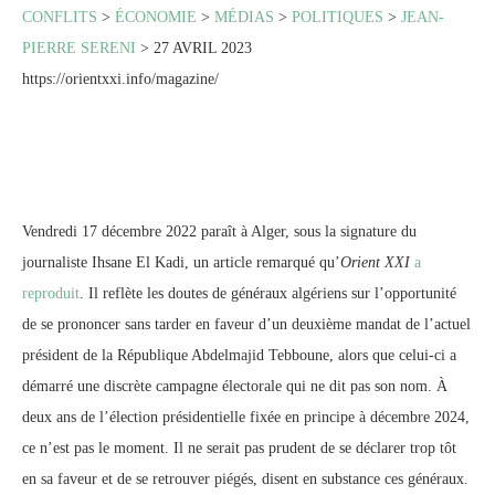
CONFLITS
>
ÉCONOMIE
>
MÉDIAS
>
POLITIQUES
>
JEAN-
PIERRE SERENI
> 27 AVRIL 2023
https://orientxxi.info/magazine/
Vendredi 17 décembre 2022 paraît à Alger, sous la signature du
journaliste Ihsane El Kadi, un article remarqué qu’
Orient XXI
a
reproduit
. Il reflète les doutes de généraux algériens sur l’opportunité
de se prononcer sans tarder en faveur d’un deuxième mandat de l’actuel
président de la République Abdelmajid Tebboune, alors que celui-ci a
démarré une discrète campagne électorale qui ne dit pas son nom. À
deux ans de l’élection présidentielle fixée en principe à décembre 2024,
ce n’est pas le moment. Il ne serait pas prudent de se déclarer trop tôt
en sa faveur et de se retrouver piégés, disent en substance ces généraux.