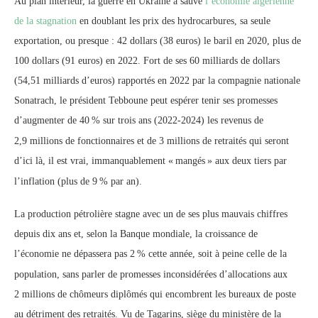
Au plan intérieur, la guerre en Ukraine a sauvé
l’économie algérienne
de la stagnation
en doublant les prix des hydrocarbures, sa seule
exportation, ou presque : 42 dollars (38 euros) le baril en 2020, plus de
100 dollars (91 euros) en 2022. Fort de ses 60 milliards de dollars
(54,51 milliards d’euros) rapportés en 2022 par la compagnie nationale
Sonatrach, le président Tebboune peut espérer tenir ses promesses
d’augmenter de 40
% sur trois ans (2022-2024) les revenus de
2,9 millions de fonctionnaires et de 3 millions de retraités qui seront
d’ici là, il est vrai, immanquablement «
mangés
» aux deux tiers par
l’inflation (plus de 9
% par an).
La production pétrolière stagne avec un de ses plus mauvais chiffres
depuis dix ans et, selon la Banque mondiale, la croissance de
l’économie ne dépassera pas 2
% cette année, soit à peine celle de la
population, sans parler de promesses inconsidérées d’allocations aux
2 millions de chômeurs diplômés qui encombrent les bureaux de poste
au détriment des retraités. Vu de Tagarins, siège du ministère de la