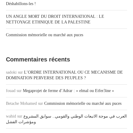
Déshabillons-les !
UN ANGLE MORT DU DROIT INTERNATIONAL : LE
NETTOYAGE ETHNIQUE DE LA PALESTINE
Commission mémorielle ou marché aux puces
Commentaires récents
sadoki
sur
L’ORDRE INTERNATIONAL OU CE MECANISME DE
DOMINATION PERVERSE DES PEUPLES ?
fouad
sur
Megaprojet de ferme d’Adrar : « elmal ou Etfer3ine »
Betache Mohamed
sur
Commission mémorielle ou marché aux puces
wahid
sur
العرب في موجة الانبعاث الوطني والقومي.. سوابق المشروع
ومؤشرات الفشل