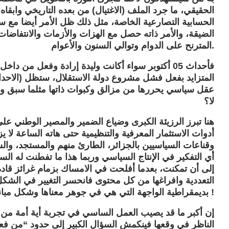
الحقيقي، ما جرد الملف (الاغتيال) من بعده التاريخي وابقا
الحسابية التصارعية الخاصة، مثل ذلك ظل الأمر أيضا مع س
الضيقة، والأمر ذاته حصل مع الهزات والأزمات والانتفاضا
المترنح على الدوام وتوالي السنون والأعوام.
فأحداث 05 أكتوبر سواء أكانت وليدة إرادة وفعل من د
المتزايد بفعل فشل مشروع دولة الاستقلال، ستظل (الاحد
عقل سياسي يحررها من مزالق وكبوات ذاتها مثلما سبق و
لا؟
هنا تبرز الرزيئة الكبرى وضياع الضمير والمصير الوطني على
أدوات الاستثمار المعرفية والتنظيمية حتى هاته الساعة لا يز
وقناعات السياسيين بالجزائر، الطارئ منهم والمستجد، و
أي التفكير في الإنتاج السياسي وربما هذا ما تفطنت له ال
إلى أن تمكنت، بعدما أفلحت في الامساك بزمام غرائز قاد
التعددية وافراغها من كل محتوى فانحسر التغيير في الشكل
بديمقراطية الواجهة التي هي في جوهر معناها وشكل مبانها الأحادية المتعددة !
إن أكبر ما قد يصيب العمل الساسي في تجربة أية أمة من ا
الناظر في وقعها فينكمش السؤال الكبير إلى حدود “من فعل