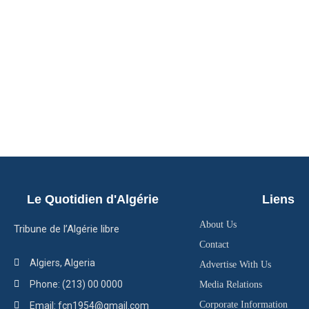
Le Quotidien d'Algérie
Liens
About Us
Tribune de l’Algérie libre
Contact
Algiers, Algeria
Advertise With Us
Phone: (213) 00 0000
Media Relations
Corporate Information
Email: fcn1954@gmail.com