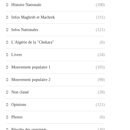
Histoire Nationale
(100)
Infos Maghreb et Machrek
(111)
Infos Nationales
(121)
L'Algérie de la "Chekara"
(6)
Livres
(24)
Mouvement populaire 1
(105)
Mouvement populaire 2
(90)
Non classé
(20)
Opinions
(121)
Photos
(6)
Révolte des opprimés
(16)