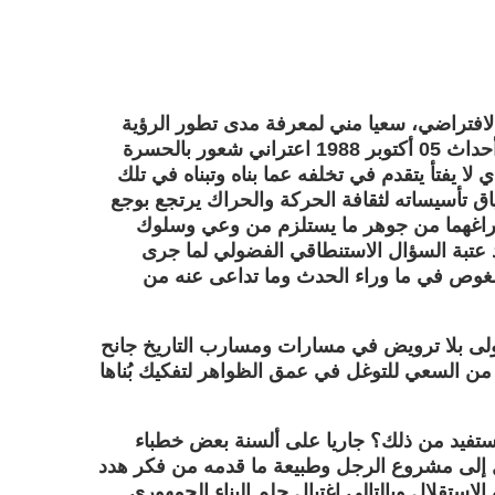
الافتراضي، سعيا مني لمعرفة مدى تطور الرؤية
من عدمه بشأن كبرى المعضلات السياسية بمناسبة ذكرى أحداث 05 أكتوبر 1988 اعتراني شعور بالحسرة
لا يفتأ يتقدم في تخلفه عما بناه وتبناه في تلك
ياق تأسيساته لثقافة الحركة والحراك يرتجع بوجع
 بفراغهما من جوهر ما يستلزم من وعي وسلوك
عتبة السؤال الاستنطاقي الفضولي لما جرى
لغوص في ما وراء الحدث وما تداعى عنه من
أولى بلا ترويض في مسارات ومسارب التاريخ جانح
 من السعي للتوغل في عمق الظواهر لتفكيك بُناها
تفيد من ذلك؟ جاريا على ألسنة بعض خطباء
ال إلى مشروع الرجل وطبيعة ما قدمه من فكر هدد
ستقلال وبالتالي اغتيال حلم البناء الجمهوري