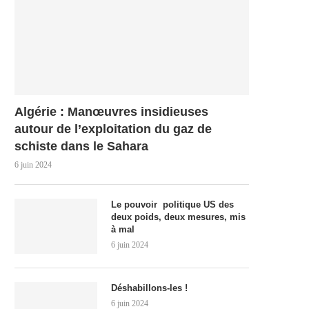
Algérie : Manœuvres insidieuses
autour de l’exploitation du gaz de
schiste dans le Sahara
6 juin 2024
Le pouvoir politique US des
deux poids, deux mesures, mis
à mal
6 juin 2024
Déshabillons-les !
6 juin 2024