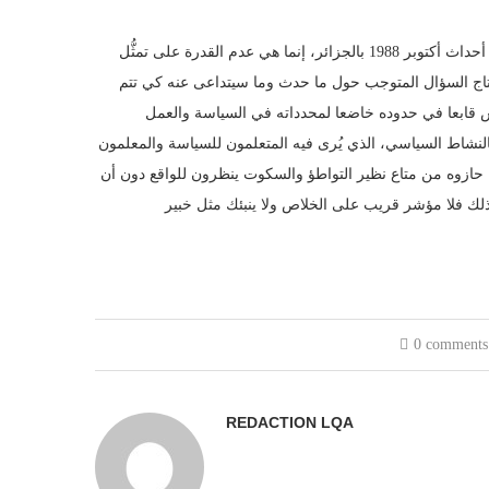
من هنا يمكننا أن نستنتج بأن سقوط كل مساعي التغيير التي سبقت أو تلت أحداث أكتوبر 1988 بالجزائر، إنما هي عدم القدرة على تمثُّل
اج السؤال المتوجب حول ما حدث وما سيتداعى عنه كي تتم
 قابعا في حدوده خاضعا لمحدداته في السياسة والعمل
نشاط السياسي، الذي يُرى فيه المتعلمون للسياسة والمعلمون
ا حازوه من متاع نظير التواطؤ والسكوت ينظرون للواقع دون أن
0 comments
REDACTION LQA