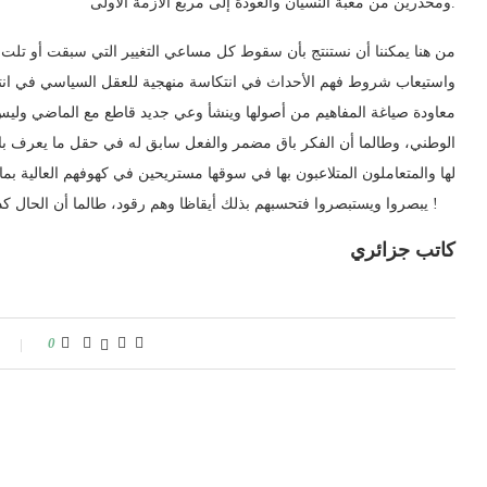
ومحذرين من مغبة النسيان والعودة إلى مربع الأزمة الأولى.
واستيعاب شروط فهم الأحداث في انتكاسة منهجية للعقل السياسي في انت
معاودة صياغة المفاهيم من أصولها وينشأ وعي جديد قاطع مع الماضي وليس
الوطني، وطالما أن الفكر باق مضمر والفعل سابق له في حقل ما يعرف بال
لها والمتعاملون المتلاعبون بها في سوقها مستريحين في كهوفهم العالية بم
يبصروا ويستبصروا فتحسبهم بذلك أيقاظا وهم رقود، طالما أن الحال كذلك فلا مؤشر قريب على الخلاص ولا ينبئك مثل خبير !
كاتب جزائري
0