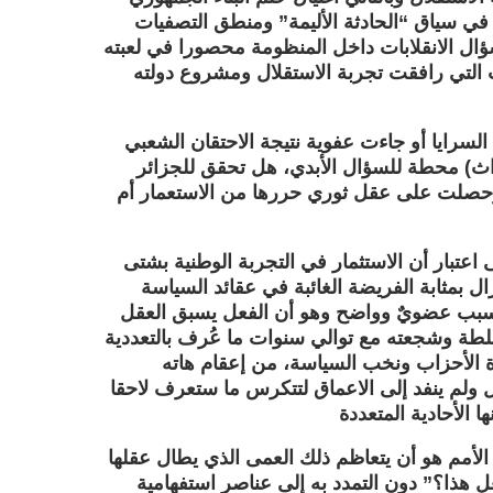
ه في سياق “الحادثة الأليمة” ومنطق التصفيات
ؤال الانقلابات داخل المنظومة محصورا في لعبته
ت التي رافقت تجربة الاستقلال ومشروع دولته
اخل السرايا أو جاءت عفوية نتيجة الاحتقان الشعبي
اث) محطة للسؤال الأبدي، هل تحقق للجزائر
حصلت على عقل ثوري حررها من الاستعمار أم
 اعتبار أن الاستثمار في التجربة الوطنية بشتى
ال بمثابة الفريضة الغائبة في عقائد السياسة
السبب عضويٌ وواضح وهو أن الفعل يسبق العقل
سلطة وشجعته مع توالي سنوات ما عُرف بالتعددية
ة الأحزاب ونخب السياسة، من إعقام هاته
 ولم ينفد إلى الاعماق لتتكرس ما ستعرف لاحقا
لأمم هو أن يتعاظم ذلك العمى الذي يطال عقلها
 هذا؟” دون التمدد به إلى عناصر استفهامية