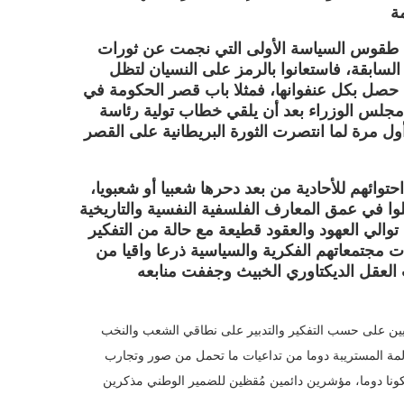
لى طقوس السياسة الأولى التي نجمت عن ثورات
لسابقة، فاستعانوا بالرمز على النسيان لتظل
ي حصل بكل عنفوانها، فمثلا باب قصر الحكومة في
 مجلس الوزراء بعد أن يلقي خطاب تولية رئاسة
أول مرة لما انتصرت الثورة البريطانية على القصر
توائهم للأحادية من بعد دحرها شعبيا أو شعبويا،
ا في عمق المعارف الفلسفية النفسية والتاريخية
الي العهود والعقود قطيعة مع حالة من التفكير
مجتمعاتهم الفكرية والسياسية ذرعا واقيا من
 العقل الديكتاوري الخبيث وجففت منابعه
في حين لا يزال سائدا لدينا بالمنطقة كلها ومتسيدا الفعل والانفعال السياسيين على حسب التفكير والتدبير على نطاقي الشعب والنخب
مة المستريبة دوما من تداعيات ما تحمل من صور وتجارب
ونا دوما، مؤشرين دائمين مُقظين للضمير الوطني مذكرين