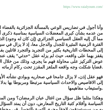
https://www.raialyoum.com/
وأنا أجول في تضاريس الوعي بالمسألة الجزائرية بالفضاء 
مما آل إليه العقل السياسي الجزائري (إن كان له وجود) الذي 
الفترة الزمنية المثيرة للجدل والدجل معا، إذ لا يزال في س
إلى المحطات التاريخية بكثير من التجريد والتجرد قاتلين
يقفز بهما على واقعه، حيث لم يزله عقل “حدثي” يقف عند 
عوض التركيز على محاولة فهم ما يجري، وذلك من خلال ا
قضايا شكلت وجه واقعه الملغز المقزز تحت ركام أزماته.
فهو عقل إذن، لا يزال جامحا في صحاريه وبوادي نشأته ال
إلى الاقاصيص والاحداث السياسية مرتبطا ومربوطا بها بدلا
واستيعاب مفاهيمها.
وهكذا مثلما ظل سؤال من اغتال عبان الرمضان؟ ومن المس
السياسة وأقلام كتبة التاريخ المعارض، دون أن يمتد السؤ
به من سيستهدفون لاحقا مجرى الثورة بالتحويل في محطة الا