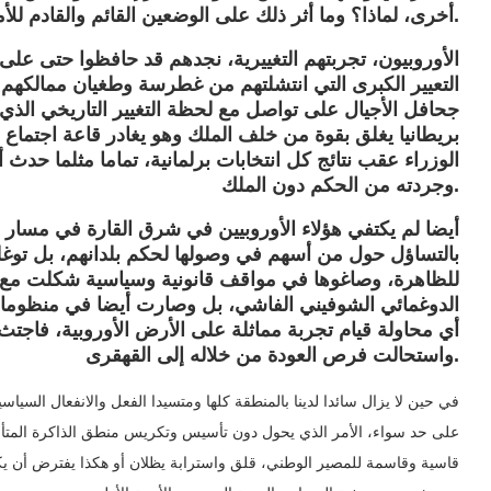
أخرى، لماذا؟ وما أثر ذلك على الوضعين القائم والقادم للأمة.
الأوروبيون، تجربتهم التغييرية، نجدهم قد حافظوا حتى ع
التعيير الكبرى التي انتشلتهم من غطرسة وطغيان ممالكهم ا
جحافل الأجيال على تواصل مع لحظة التغيير التاريخي الذ
بريطانيا يغلق بقوة من خلف الملك وهو يغادر قاعة اجتماع
الوزراء عقب نتائج كل انتخابات برلمانية، تماما مثلما حدث 
وجردته من الحكم دون الملك.
أيضا لم يكتفي هؤلاء الأوروبيين في شرق القارة في مسار اح
بالتساؤل حول من أسهم في وصولها لحكم بلدانهم، بل توغلو
للظاهرة، وصاغوها في مواقف قانونية وسياسية شكلت مع تو
الدوغمائي الشوفيني الفاشي، بل وصارت أيضا في منظومات 
أي محاولة قيام تجربة مماثلة على الأرض الأوروبية، فاجتث
واستحالت فرص العودة من خلاله إلى القهقرى.
على حد سواء، الأمر الذي يحول دون تأسيس وتكريس منطق الذاكرة المتأل
قاسية وقاسمة للمصير الوطني، قلق واسترابة يظلان أو هكذا يفترض أن يك