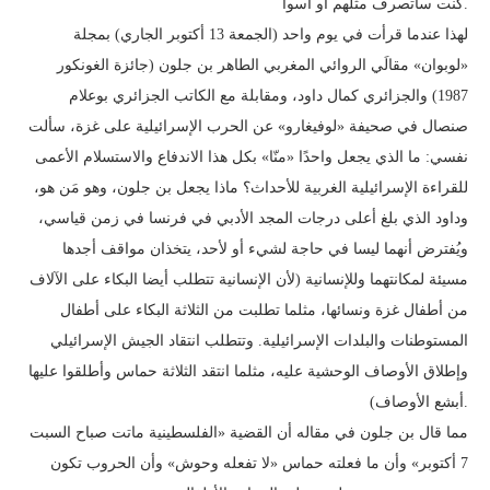
كنت سأتصرف مثلهم أو أسوأ.
لهذا عندما قرأت في يوم واحد (الجمعة 13 أكتوبر الجاري) بمجلة
«لوبوان» مقالَي الروائي المغربي الطاهر بن جلون (جائزة الغونكور
1987) والجزائري كمال داود، ومقابلة مع الكاتب الجزائري بوعلام
صنصال في صحيفة «لوفيغارو» عن الحرب الإسرائيلية على غزة، سألت
نفسي: ما الذي يجعل واحدًا «منّا» بكل هذا الاندفاع والاستسلام الأعمى
للقراءة الإسرائيلية الغربية للأحداث؟ ماذا يجعل بن جلون، وهو مَن هو،
وداود الذي بلغ أعلى درجات المجد الأدبي في فرنسا في زمن قياسي،
ويُفترض أنهما ليسا في حاجة لشيء أو لأحد، يتخذان مواقف أجدها
مسيئة لمكانتهما وللإنسانية (لأن الإنسانية تتطلب أيضا البكاء على الآلاف
من أطفال غزة ونسائها، مثلما تطلبت من الثلاثة البكاء على أطفال
المستوطنات والبلدات الإسرائيلية. وتتطلب انتقاد الجيش الإسرائيلي
وإطلاق الأوصاف الوحشية عليه، مثلما انتقد الثلاثة حماس وأطلقوا عليها
أبشع الأوصاف).
مما قال بن جلون في مقاله أن القضية «الفلسطينية ماتت صباح السبت
7 أكتوبر» وأن ما فعلته حماس «لا تفعله وحوش» وأن الحروب تكون