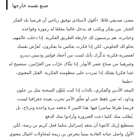
صنع نفسه خارجها
مضى صديقي قائلا: «أقول لأستاذي توفيق رباحي أن فرنسا بلد الفكر
الجبار. من يفكر ويكتب قد يدخل عالما مغلقا له رموزه وقواعده
وجبابرته. هم يرسمون لك خارطة الطريق الفكرية. إذا دخلت عالمهم،
يحلو لك الجلوس، لكن إذا فكرت بعكس ما يفكرون، تُعرِّض نفسك
لعنصرية فكرية تذكِّرك بأنك لست من أحفاد فولتير ودنيس ديدرو
وغيرهما من صناع عصر الأنوار. إذا تبنَّاك عرّاب من العرّابين، ستصبح له
عبدا فكريا يقتلك إذا تمردت على منظومته الفكرية. القتل المعنوي،
طبعا».
المجد الأدبي والفكري، بالذات إذا كنت مُلوَّن السحنة مثل بن جلون
وداود، له ثمن باهظ حتى لو تعلّق الأمر بحرب بعيدة جغرافيا ليست
فرنسا طرفا مباشرا فيها. هذا الثمن لا تدفعه مرة واحدة وترتاح، بل
يُطلب منك كلما دعت الضرورة وأرادوا منك الدفع.
يستطيع إريك كانتونا أن ينتقد إسرائيل مثلما فعل كريم بن زيمة، لكن
الأول واصل حياته العادية بينما يتعرض بن زيمة لمحاولات اغتيال معنوي