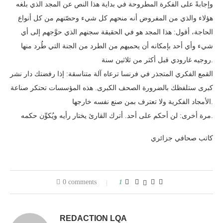
وإجابةً على الفكرة المطروحة في بداية هذا النص عن المجد الذي بلغه
هؤلاء والذي من المفروض أنه منحهم كل شيء وحصّنهم من كل أنواع
الحاجة، أقول: هذا المجد هو في الحقيقة سجنهم الذي حوَّجهم إلى أي
شيء وأي أحد بإمكانه أن يحميهم من الطرد من الجنة التي طُرد منها
روجيه غارودي قبل أكثر من ثلاثين سنة.
القمع الفكري المتجذر في فرنسا ترعاه آلة متناسقة: إذا رفضتك دار نشر
كبرى ستلفظك بالضرورة الصحف الكبرى. هذه المؤسسات تحتكر صناعة
الأمجاد الفكرية ولا تعترف بمن صنع نفسه خارجها.
مرة أخرى: لن أحكم على أحد. أترك القارئ يختار رأيه ويُكوِّن حكمه.
كاتب صحافي جزائري
0 comments
1
REDACTION LQA