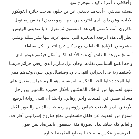
وأخلاقي لا أعرف كيف سيخرج منها.
يضيف صديقي: «أنت هنا تحدثني عن بن جلون صاحب جائزة الغونكور
للآداب، وعن داود الذي اقترب من نيلها، وهو صديق الرئيس إيمانويل
ماكرون. أنت لا تصل إلى هذا المستوى ثم تقول: لا يا صديقي الرئيس،
أنظر إلى هذه الرقعة الصغيرة التي اسمها غزة. فيها بشر مثلك ومثلي
يتعرضون للإبادة. التعاطف مع سكان غزة انتحار. بكل بساطة».
أستنتجُ من هذا النقاش أن عهد الأدباء الكبار أمثال فيكتور هوغو الذي
واجه القمع السياسي بقلمه، وجان بول سارتر الذي رفض جرائم فرنسا
الاستعمارية في الجزائر، انتهى. داود وصنصال وبن جلون وغيرهم ممن
نالوا المجد دخلوا الجنة الفكرية الفرنسية وهم اليوم حراس يقفون على
عتبتها لحمايتها من الدخلاء المُحمّلين بأفكار خطيرة كالتمييز بين رجل
مسالم يصلي في المسجد وآخر إرهابي. واجبك أن تتبنى رواية الرضع
الأربعين الذين قطعت حماس رؤوسهم رغم غياب الدليل والصور، لكنك
ممنوع من الحديث عن طفل فلسطيني قطع صاروخ إسرائيلي أطرافه،
والعالم كله شاهد بدل الصورة مئة. سيقفون بالمرصاد لمن يقول
للفرنسيين عكس ما تنتجه المصانع الفكرية الجبارة.