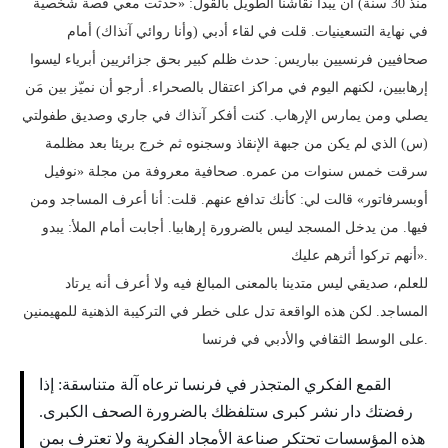
منذ 30 سنة) أن يبدأ نقاشنا الطويل بالقول: «حدثت معي قصة شخصية
في نهاية التسعينيات. قلت في لقاء أدبي (وأنا روائي آنذاك) أمام
صحافيين فرنسيين بباريس: حدث ظلم كبير بحق جزائريين أبرياء ليسوا
إرهابيين، لكنهم اليوم في مراكز اعتقال بالصحراء. أرجو أن نميّز بين مَن
يصلي ومن يمارس الإرهاب. كنت أفكر آنذاك في جاري وصديق طفولتي
(س) الذي لم يكن من جبهة الإنقاذ وسجنوه ثم خرج بريئا بعد مظلمة
سرقت خمس سنوات من عمره. صحافية معروفة من مجلة «نوفيل
أوبسرفاتور» قالت لي: كأنك تدافع عنهم. قلت: أنا أعرف المساجد ومن
فيها. من يدخل المسجد ليس بالضرورة إرهابيا. أجابت أمام الملأ: يبدو
أنهم تركوا أثرهم عليك».
للعلم، صديقي ليس متدينا بالمعنى المبالغ فيه ولا أعرف أنه يرتاد
المساجد. لكن هذه الواقعة تدل على خطر في التركيبة الذهنية للمهيمنين
على الوسط الثقافي والأدبي في فرنسا.
القمع الفكري المتجذر في فرنسا ترعاه آلة متناسقة: إذا
رفضتك دار نشر كبرى ستلفظك بالضرورة الصحف الكبرى.
هذه المؤسسات تحتكر صناعة الأمجاد الفكرية ولا تعترف بمن