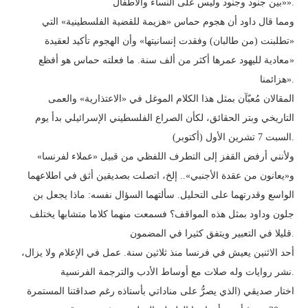
«بين جنود وجنود وليس على النساء والأطفال».
ومما قال داود أن هجوم حماس «هزيمة للقضية الفلسطينية» التي
«تطلبنت (من طالبان) وفقدت إنسانيتها» وأن الهجوم تأكيد لعقيدة
«معادية لليهود عمرها أكثر من ألف سنة. ما فعلته حماس هو أفظع
هزائمنا».
المقالان مُعبّآن بمثل هذا الكلام الموغل في «الاعتذارية» والعمى
التاريخي وبتر الحقائق، لكأن الصراع الفلسطيني الإسرائيلي بدأ يوم
السبت 7 تشرين الأول (أكتوبر).
ولأنني أرفض القفز إلى التطرف اللفظي من قبيل «عملاء لفرنسا»
و«يعانون من عقدة الأجنبي».. إلخ، اتصلت بصديقين أثق في اطلاعهما
الواسع وقدرتهما على التحليل. سألتهما السؤال نفسه: ماذا يجعل بن
جلون وداود بمثل هذه المواقف؟ فسمعت منهما كلاما متشابها يختلف
قليلا في التعبير ويتفق كثيرا في المضمون.
أحد الاثنين يعيش في فرنسا منذ ثلاثين سنة. عمل في الإعلام ولا يزال،
نشر روايات وله صلات مع أوساط الأدب والترجمة الفرنسية.
اختار صديقي (الذي يصرُّ على مناداتي بأستاذه رغم صداقتنا المستمرة