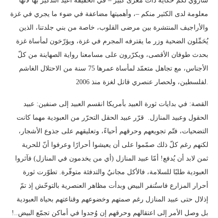
سأروي لكم حكاية ذات مغزى كبير – في الحقيقة أعيد التذكير بها لأنها
معلومة لدى الكثير منكم –، وأهميتها مضاعفة في ضوء ما يجري في غزة
والأراجيف المنتشرة بين مرضى القلوب، خاصة من بني جلدتنا، الذين
يُحَمِّلون الضحية وزر ما يقترفه المجرم في غزة، ويؤرّخون لمأساة غزة
بحدث طوفان الأقصى، ويكرّرون على مسامعنا رواية الصهاينة من كلّ
الأجناس، مع تجاهل متعمّد لمأساة عمرها 75 سنة من الاحتلال الغاشم
لفلسطين، ولحصار عنصري قاتل لغزة منذ 2006.
القصة: في بدايات ثورة العبيد بأمريكا انقسم العبيد إلى صنفين: عبيد
الحقول وعبيد المنازل. قرّر عبيد الحقل التحرّر من العبودية مهما كانت
التضحيات، فتّم تجويعهم وحرقهم أحياءً، وتعليقهم على جذوع الأشجار،
لكنهم رغم كلّ ذلك صمّموا على أن يعيشوا أحرارًا وعرفوا أنّ للحرية
ثمن لابد أن يُدفع! أمّا عبيد المنازل (أي من يخدمون في المنازل) فآثروا
العبودية طلبًا للسلامة، فالأكل مجانيٌ والتدفئة متوفّرة. تطوّرت ثورة
أحرار المزارع فاستُنفر البيض وبدأت مظاهر العنصرية بالتوحّش إذ تمّ
إذلال حتى عبيد المنازل رغم صمتهم وخضوعهم وقناعتهم بحياة العبودية
بل وصل الأمر إلى اعتقالهم وحرقهم إن وُجدوا في أماكن تجمّع البيض..!