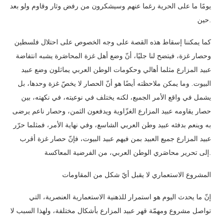
يومًا ما على الحرية رغما عنهم وسيشكرون من رفض وثار وقاوم ولو بعد
حين.
كما يمكننا إسقاط هذه القصة على وجه الخصوص على احتلال فلسطين
وحصار غزة، فيتضح لنا جليًا، أنّ وضع أهل غزة المحاصَرة يشبه انتفاضة
عبيد المزارع مثلما أهالي وحكومات الوطن العربي يماثلون وضع عبيد
البيوت. وما يمكن ملاحظته أيضًا هو أنّ الحصار لا يخصّ غزة وحدها، بل
يشمل في واقع الأمر الجميع، لكنه يختلف في نوعيته، في نكهته، بين
حصار يقاومه عبيد المزارع الغزّاوية ويدفعون الثمن، وحصار ناعم يرضى
به وينعم بدفئه عبيد وطن العربي الشاسع، وفي نهاية الأمر، فمثلما حرّر
عبيد المزارع جميع العبيد بمن فيهم عبيد البيوت، فإنّ حصار غزة أقرب
إلى تحرير محاصَري الوطن العربي، من الفرضية المعاكسة.
المشروع الاستعماري لا يقبل أيّ شكل من المقاومات
إنّ ما يحدث اليوم هو استمرار للذهنية الاستعمارية العنصرية، التي
تواصل مشروع ومهمّة قهر عبيد المزارع بأشكال مختلفة، ولهذا السبب لا