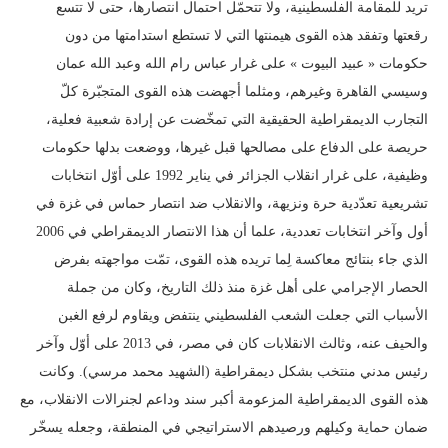
تريد للمقامة الفلسطينية، ولا تتحمّل احتمال انتصارها، حتى لا تتسع
رقعتها وتفقد هذه القوى هيمنتها التي لا تستطع استدامتها من دون
حكومات « عبيد البيوت » على غرار عباس رام الله وعبد الله عمان
وسيسي القاهرة وغيرهم، ومثلما أجهضت هذه القوى المتجبّرة كلّ
التجارب الديمقراطية الحقيقية التي تمخّضت عن إرادة شعبية فعلية،
حريصة على الدفاع على مصالحها قبل غيرها، ووضعت بدلها حكومات
وظيفية، على غرار انقلاب الجزائر في يناير 1992 على أوّل انتخابات
تشريعية تعدّدية حرة ونزيهة، والانقلاب ضد انتصار حماس في غزة في
أول وآخر انتخابات تعددية، علما أن هذا الانتصار الديمقراطي في 2006
الذي جاء بنتائج معاكسة لِما تريده هذه القوى، تمّت مواجهته بفرض
الحصار الإجرامي على أهل غزة منذ ذلك التاريخ، وكان من جملة
الأسباب التي جعلت الشعب الفلسطيني ينتفض ويقاوم لرفع الغبن
والحيف عنه، وثالث الانقلابات كان في مصر، في 2013 على أوّل وآخر
رئيس مدني منتخب بشكل ديمقراطية (الشهيد محمد مرسي). وكانت
هذه القوى الديمقراطية المزعومة أكبر سند وداعم لجنرالات الانقلاب، مع
ضمان حماية وكيلهم ورصيدهم الاستراتيجي في المنطقة، وجعله يسخّر