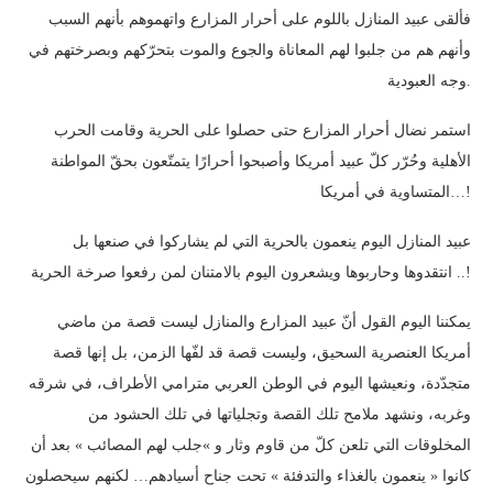
فألقى عبيد المنازل باللوم على أحرار المزارع واتهموهم بأنهم السبب
وأنهم هم من جلبوا لهم المعاناة والجوع والموت بتحرّكهم وبصرختهم في
وجه العبودية.
استمر نضال أحرار المزارع حتى حصلوا على الحرية وقامت الحرب
الأهلية وحُرّر كلّ عبيد أمريكا وأصبحوا أحرارًا يتمتّعون بحقّ المواطنة
المتساوية في أمريكا…!
عبيد المنازل اليوم ينعمون بالحرية التي لم يشاركوا في صنعها بل
انتقدوها وحاربوها ويشعرون اليوم بالامتنان لمن رفعوا صرخة الحرية ..!
يمكننا اليوم القول أنّ عبيد المزارع والمنازل ليست قصة من ماضي
أمريكا العنصرية السحيق، وليست قصة قد لفّها الزمن، بل إنها قصة
متجدّدة، ونعيشها اليوم في الوطن العربي مترامي الأطراف، في شرقه
وغربه، ونشهد ملامح تلك القصة وتجلياتها في تلك الحشود من
المخلوقات التي تلعن كلّ من قاوم وثار و »جلب لهم المصائب » بعد أن
كانوا « ينعمون بالغذاء والتدفئة » تحت جناح أسيادهم… لكنهم سيحصلون