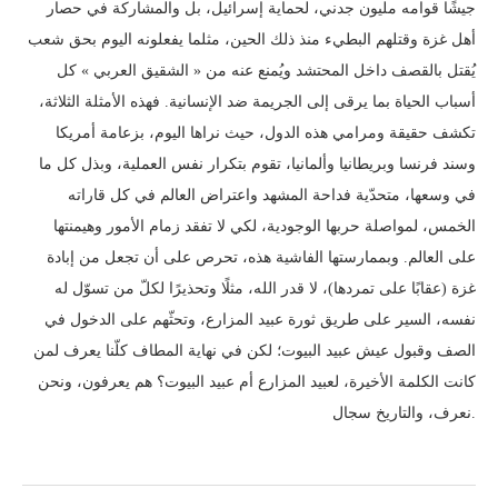
جيشًا قوامه مليون جدني، لحماية إسرائيل، بل والمشاركة في حصار
أهل غزة وقتلهم البطيء منذ ذلك الحين، مثلما يفعلونه اليوم بحق شعب
يُقتل بالقصف داخل المحتشد ويُمنع عنه من « الشقيق العربي » كل
أسباب الحياة بما يرقى إلى الجريمة ضد الإنسانية. فهذه الأمثلة الثلاثة،
تكشف حقيقة ومرامي هذه الدول، حيث نراها اليوم، بزعامة أمريكا
وسند فرنسا وبريطانيا وألمانيا، تقوم بتكرار نفس العملية، وبذل كل ما
في وسعها، متحدّية فداحة المشهد واعتراض العالم في كل قاراته
الخمس، لمواصلة حربها الوجودية، لكي لا تفقد زمام الأمور وهيمنتها
على العالم. وبممارستها الفاشية هذه، تحرص على أن تجعل من إبادة
غزة (عقابًا على تمردها)، لا قدر الله، مثلًا وتحذيرًا لكلّ من تسوّل له
نفسه، السير على طريق ثورة عبيد المزارع، وتحثّهم على الدخول في
الصف وقبول عيش عبيد البيوت؛ لكن في نهاية المطاف كلّنا يعرف لمن
كانت الكلمة الأخيرة، لعبيد المزارع أم عبيد البيوت؟ هم يعرفون، ونحن
نعرف، والتاريخ سجال.