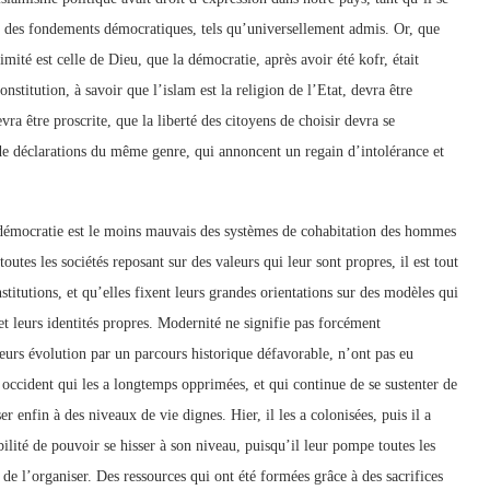
sur des fondements démocratiques, tels qu’universellement admis. Or, que
ité est celle de Dieu, que la démocratie, après avoir été kofr, était
stitution, à savoir que l’islam est la religion de l’Etat, devra être
a être proscrite, que la liberté des citoyens de choisir devra se
nt de déclarations du même genre, qui annoncent un regain d’intolérance et
a démocratie est le moins mauvais des systèmes de cohabitation des hommes
utes les sociétés reposant sur des valeurs qui leur sont propres, il est tout
stitutions, et qu’elles fixent leurs grandes orientations sur des modèles qui
et leurs identités propres. Modernité ne signifie pas forcément
leurs évolution par un parcours historique défavorable, n’ont pas eu
 occident qui les a longtemps opprimées, et qui continue de se sustenter de
er enfin à des niveaux de vie dignes. Hier, il les a colonisées, puis il a
bilité de pouvoir se hisser à son niveau, puisqu’il leur pompe toutes les
t de l’organiser. Des ressources qui ont été formées grâce à des sacrifices