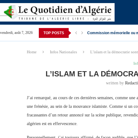
vendredi, août 7, 2026
TOP POSTS
Commission mémorielle ou 
Home
Infos Nationales
L’islam et la démocratie sont
In
L’ISLAM ET LA DÉMOCRA
written by
Redact
J’ai remarqué, au cours de ces dernières semaines, comme une a
une frénésie, au sein de la mouvance islamiste. Comme si un cou
fracassantes d’un retour annoncé sur la scène publique, revendic
algérien est en effervescence.
Personnellement, j’ai toujours affirmé, de façon audible, que l’i