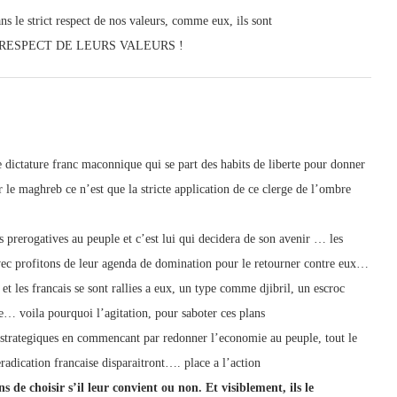
ns le strict respect de nos valeurs, comme eux, ils sont
RESPECT DE LEURS VALEURS !
e dictature franc maconnique qui se part des habits de liberte pour donner
or le maghreb ce n’est que la stricte application de ce clerge de l’ombre
 prerogatives au peuple et c’est lui qui decidera de son avenir … les
avec profitons de leur agenda de domination pour le retourner contre eux…
et les francais se sont rallies a eux, un type comme djibril, un escroc
e… voila pourquoi l’agitation, pour saboter ces plans
s strategiques en commencant par redonner l’economie au peuple, tout le
eradication francaise disparaitront…. place a l’action
e choisir s’il leur convient ou non. Et visiblement, ils le