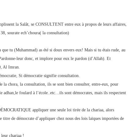
mplissent la Salât, se CONSULTENT entre eux à propos de leurs affaires,
 38, sourate ech’choura( la consultation)
h que tu (Muhammad) as été si doux envers eux! Mais si tu étais rude, au
. Pardonne-leur donc, et implore pour eux le pardon (d’Allah). Et
, Al Imran.
démocratie, Si démocratie signifie consultation.
 la chora, la consultation, ils se sont bien consulter, entre-eux, pour
, le adhan,le foulard à l’école..etc…ils sont démocrates, mais ils respectent
DÉMOCRATIQUE appliquer une seule loi tirée de la chariaa, alors
 titre de démocrate d’appliquer chez nous des lois laïques importées de
 leur chariaa !