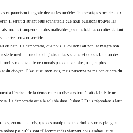
t pas en pamoison intégrale devant les modèles démocratiques occidentaux
iorer. Il serait d’autant plus souhaitable que nous puissions trouver les
vrais, moins trompeurs, moins malléables pour les lobbies occultes de tout
s intérêts souvent sordides.
l’eau du bain. La démocratie, que nous le voulions ou non, et malgré non
 reste le meilleur modèle de gestion des sociétés, et de cohabitation des
u moins mon avis. Je ne connais pas de texte plus juste, et plus
e et du citoyen. C’est aussi mon avis, mais personne ne me convaincra du
nent à l’endroit de la démocratie un discours tout à fait clair. Elle ne
e pose: La démocratie est elle soluble dans l’islam ? Et ils répondent à leur
ns pas, encore une fois, que des manipulateurs criminels nous plongent
être même pas qu’ils sont télécommandés viennent nous asséner leurs