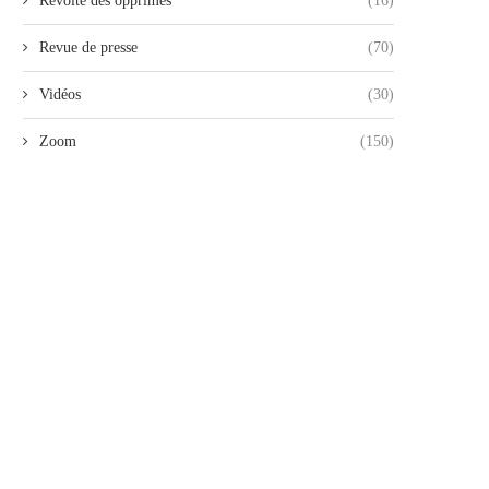
Révolte des opprimés
(16)
Revue de presse
(70)
Vidéos
(30)
Zoom
(150)