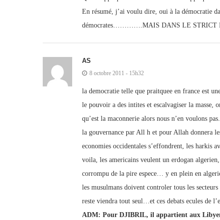
En résumé, j’ai voulu dire, oui à la démocratie da
démocrates………….MAIS DANS LE STRICT 
AS
8 octobre 2011 - 15h32
la democratie telle que praitquee en france est un
le pouvoir a des intites et escalvagiser la masse, 
qu’est la maconnerie alors nous n’en voulons pas.
la gouvernance par All h et pour Allah donnera les
economies occidentales s’effondrent, les harkis 
voila, les americains veulent un erdogan algerien, 
corrompu de la pire espece… y en plein en algeri
les musulmans doivent controler tous les secteur
reste viendra tout seul…et ces debats ecules de l’
ADM: Pour DJIBRIL, il appartient aux Libyens d