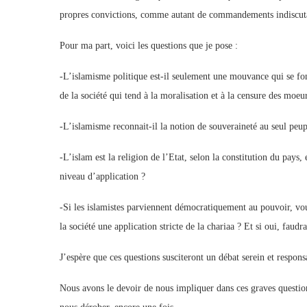
propres convictions, comme autant de commandements indiscuta
Pour ma part, voici les questions que je pose :
-L’islamisme politique est-il seulement une mouvance qui se fo
de la société qui tend à la moralisation et à la censure des moe
-L’islamisme reconnait-il la notion de souveraineté au seul peup
-L’islam est la religion de l’Etat, selon la constitution du pays, e
niveau d’application ?
-Si les islamistes parviennent démocratiquement au pouvoir, voud
la société une application stricte de la chariaa ? Et si oui, faudra-
J’espère que ces questions susciteront un débat serein et respon
Nous avons le devoir de nous impliquer dans ces graves question