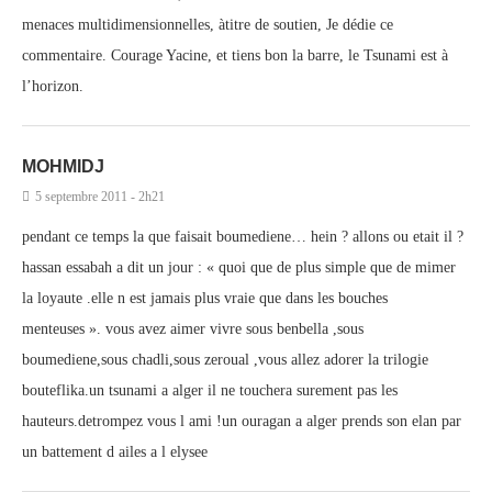
menaces multidimensionnelles, àtitre de soutien, Je dédie ce
commentaire. Courage Yacine, et tiens bon la barre, le Tsunami est à
l’horizon.
MOHMIDJ
5 septembre 2011 - 2h21
pendant ce temps la que faisait boumediene… hein ? allons ou etait il ?
hassan essabah a dit un jour : « quoi que de plus simple que de mimer
la loyaute .elle n est jamais plus vraie que dans les bouches
menteuses ». vous avez aimer vivre sous benbella ,sous
boumediene,sous chadli,sous zeroual ,vous allez adorer la trilogie
bouteflika.un tsunami a alger il ne touchera surement pas les
hauteurs.detrompez vous l ami !un ouragan a alger prends son elan par
un battement d ailes a l elysee