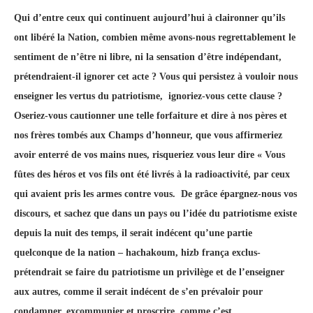
Qui d’entre ceux qui continuent aujourd’hui à claironner qu’ils
ont libéré la Nation, combien même avons-nous regrettablement le
sentiment de n’être ni libre, ni la sensation d’être indépendant,
prétendraient-il ignorer cet acte ? Vous qui persistez à vouloir nous
enseigner les vertus du patriotisme, ignoriez-vous cette clause ?
Oseriez-vous cautionner une telle forfaiture et dire à nos pères et
nos frères tombés aux Champs d’honneur, que vous affirmeriez
avoir enterré de vos mains nues, risqueriez vous leur dire « Vous
fûtes des héros et vos fils ont été livrés à la radioactivité, par ceux
qui avaient pris les armes contre vous. De grâce épargnez-nous vos
discours, et sachez que dans un pays ou l’idée du patriotisme existe
depuis la nuit des temps, il serait indécent qu’une partie
quelconque de la nation – hachakoum, hizb frança exclus-
prétendrait se faire du patriotisme un privilège et de l’enseigner
aux autres, comme il serait indécent de s’en prévaloir pour
condamner, excommunier et proscrire, comme c’est