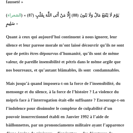
fausseté »
(
الشعراء
) «
(
87
)
إِلَّا مَنْ أَتَى اللَّهَ بِقَلْبٍ
)
88
يَوْمَ لَا يَنْفَعُ مَالٌ وَلَا بَنُونَ (
سَلِيمٍ
»
Quant à ceux qui aujourd’hui continuent à nous ignorer, leur
silence et leur paresse morale m’ont laissé découvrir qu’ils ne sont
que de petits êtres dépourvus d’humanité, qu’ils sont de même
valeur, de pareille insensibilité et pétris dans le même argile que
nos bourreaux, et qu’autant blâmables, ils sont condamnables.
Mais jusqu’à quand imposera-t-on la force de l’insensibilité, du
mensonge et du silence, à la force de l’histoire ? La violence du
mépris face à l’interrogation était-elle suffisante ? Encourage-t-on
l’indolence pour dissimuler le complexe de culpabilité d’un
pouvoir insurrectionnel établi en Janvier 1992 à l’aide de
bâillonnettes, par un prononciamento militaire ayant l’apparence