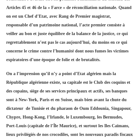
Articles 45 et 46 de la « Farce » de réconciliation nationale. Quand
on est un Chef d’Etat, avec Rang de Premier magistrat,
responsable d’un patrimoine national, l’acte premier consiste à
veiller au bon et juste équilibre de la balance de la justice, ce qui
regrettablement n’est pas le cas aujourd’hui, du moins en ce qui
concerne le crime contre l’humanité dont nous fumes les victimes
expiratoires d’une époque de folie et de brutalités.
On a l’impression qu’il n’y a point d’Etat algérien mais la
République algérienne existe, sa capitale est le Club des coquins et
des copains, siège de ses services principaux et actifs, ses banques
sont à New-York, Paris et en Suisse, mais bien avant la chute du
dictateur de Tunisie et du pharaon de Oum Eddounia, Singapour,
Chypre,
Hong-Kong, l’Irlande, le Luxembourg, les Bermudes,
Port-Louis (capitale de l’Île Maurice), et
surtout les Iles Caïmans,
lieux privilégiés de nos crocodiles, sont les nouveaux paradis fiscaux