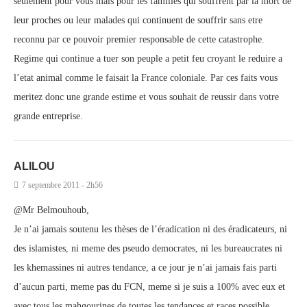
seulement pour vous mais pour les familles qui souffrent par la mort de
leur proches ou leur malades qui continuent de souffrir sans etre
reconnu par ce pouvoir premier responsable de cette catastrophe.
Regime qui continue a tuer son peuple a petit feu croyant le reduire a
l’etat animal comme le faisait la France coloniale. Par ces faits vous
meritez donc une grande estime et vous souhait de reussir dans votre
grande entreprise.
ALILOU
7 septembre 2011 - 2h56
@Mr Belmouhoub,
Je n’ai jamais soutenu les thèses de l’éradication ni des éradicateurs, ni
des islamistes, ni meme des pseudo democrates, ni les bureaucrates ni
les khemassines ni autres tendance, a ce jour je n’ai jamais fais parti
d’aucun parti, meme pas du FCN, meme si je suis a 100% avec eux et
avec tous les mahgourines de toutes les tendances et races possible