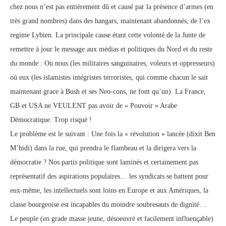
chez nous n’est pas entièrement dû et causé par la présence d’armes (en
très grand nombres) dans des hangars, maintenant abandonnés, de l’ex
regime Lybien. La principale cause étant cette volonté de la Junte de
remettre à jour le message aux médias et politiques du Nord et du reste
du monde : Ou nous (les militaires sanguinaires, voleurs et oppresseurs)
oú eux (les islamistes intégristes terroristes, qui comme chacun le sait
maintenant grace à Bush et ses Neo-cons, ne font qu’un). La France,
GB et USA ne VEULENT pas avoir de « Pouvoir » Arabe
Démocratique. Trop risqué !
Le problème est le suivant : Une fois la « révolution » lancée (dixit Ben
M’hidi) dans la rue, qui prendra le flambeau et la dirigera vers la
démocratie ? Nos partis politique sont laminés et certainement pas
représentatif des aspirations populaires… les syndicats se battent pour
eux-même, les intellectuels sont loins en Europe et aux Amériques, la
classe bourgeoise est incapables du moindre soubresauts de dignité…
Le peuple (en grade masse jeune, désoeuvré et facilement influençable)