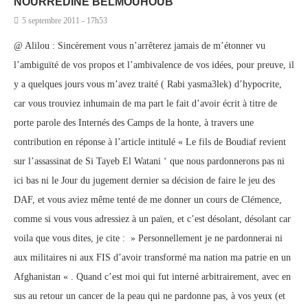
NOURREDINE BELMOUHOUB
5 septembre 2011 - 17h53
@ Alilou : Sincèrement vous n’arrêterez jamais de m’étonner vu
l’ambiguïté de vos propos et l’ambivalence de vos idées, pour preuve, il
y a quelques jours vous m’avez traité ( Rabi yasma3lek) d’hypocrite,
car vous trouviez inhumain de ma part le fait d’avoir écrit à titre de
porte parole des Internés des Camps de la honte, à travers une
contribution en réponse à l’article intitulé « Le fils de Boudiaf revient
sur l’assassinat de Si Tayeb El Watani ‘ que nous pardonnerons pas ni
ici bas ni le Jour du jugement dernier sa décision de faire le jeu des
DAF, et vous aviez même tenté de me donner un cours de Clémence,
comme si vous vous adressiez à un païen, et c’est désolant, désolant car
voila que vous dites, je cite : » Personnellement je ne pardonnerai ni
aux militaires ni aux FIS d’avoir transformé ma nation ma patrie en un
Afghanistan « . Quand c’est moi qui fut interné arbitrairement, avec en
sus au retour un cancer de la peau qui ne pardonne pas, à vos yeux (et