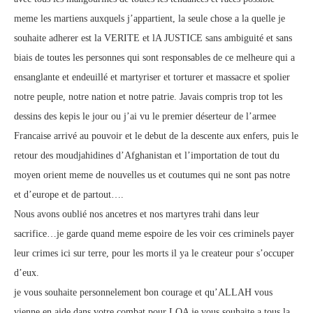
meme les martiens auxquels j’appartient, la seule chose a la quelle je
souhaite adherer est la VERITE et lA JUSTICE sans ambiguité et sans
biais de toutes les personnes qui sont responsables de ce melheure qui a
ensanglante et endeuillé et martyriser et torturer et massacre et spolier
notre peuple, notre nation et notre patrie. Javais compris trop tot les
dessins des kepis le jour ou j’ai vu le premier déserteur de l’armee
Francaise arrivé au pouvoir et le debut de la descente aux enfers, puis le
retour des moudjahidines d’Afghanistan et l’importation de tout du
moyen orient meme de nouvelles us et coutumes qui ne sont pas notre
et d’europe et de partout….
Nous avons oublié nos ancetres et nos martyres trahi dans leur
sacrifice…je garde quand meme espoire de les voir ces criminels payer
leur crimes ici sur terre, pour les morts il ya le createur pour s’occuper
d’eux.
je vous souhaite personnelement bon courage et qu’ALLAH vous
vienne en aide dans votre combat pour LQA je vous souhaite a tous la