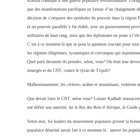
schéma classique d’une guerre populaire révolutionnaire. Lorsqu’
que des manifestations pacifiques en faveur d’un changement démo
décision de s’emparer des symboles du pouvoir dans la région Est
et un pouvoir parallèle y fut établi, avec un gouvernement provis
militaires de haut rang, ainsi que des diplomates en poste à l’étr
C’est à ce moment-là que se posa la question cruciale pour tous 
les régimes illégitimes, tyranniques et corrompus qui maintienne
Quel parti devaient-ils prendre, selon, vous? Où était leur devoi
insurgés et du CNT, contre le tyran de Tripoli?
Malheureusement, les «frères» arabes et musulmans, restèrent 
Que devait faire le CNT, selon vous? Laisser Kadhafi massacrer
osé défier son autorité, lui le Roi des Rois d’Afrique, le Guide 
Selon moi, les leaders du mouvement populaire prirent la bonne
populaire désarmé aurait fait à ce moment-là : sauver les populati