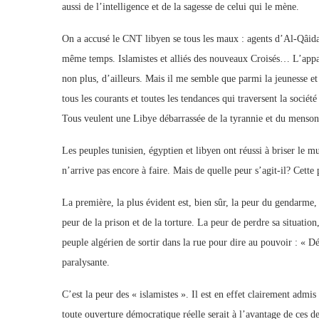
aussi de l’intelligence et de la sagesse de celui qui le mène.
On a accusé le CNT libyen se tous les maux : agents d’Al-Qâida –
même temps. Islamistes et alliés des nouveaux Croisés… L’appar
non plus, d’ailleurs. Mais il me semble que parmi la jeunesse et 
tous les courants et toutes les tendances qui traversent la sociét
Tous veulent une Libye débarrassée de la tyrannie et du menson
Les peuples tunisien, égyptien et libyen ont réussi à briser le m
n’arrive pas encore à faire. Mais de quelle peur s’agit-il? Cette
La première, la plus évident est, bien sûr, la peur du gendarme, 
peur de la prison et de la torture. La peur de perdre sa situation
peuple algérien de sortir dans la rue pour dire au pouvoir : « Dé
paralysante.
C’est la peur des « islamistes ». Il est en effet clairement admi
toute ouverture démocratique réelle serait à l’avantage de ces der