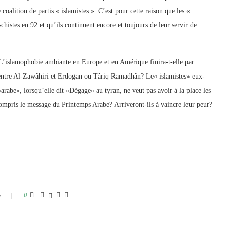
coalition de partis « islamistes ». C’est pour cette raison que les «
histes en 92 et qu’ils continuent encore et toujours de leur servir de
L’islamophobie ambiante en Europe et en Amérique finira-t-elle par
ce entre Al-Zawâhiri et Erdogan ou Târiq Ramadhân? Le« islamistes» eux-
rabe», lorsqu’elle dit «Dégage» au tyran, ne veut pas avoir à la place les
compris le message du Printemps Arabe? Arriveront-ils à vaincre leur peur?
s
0