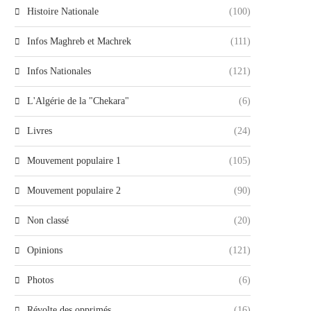
Histoire Nationale
(100)
Infos Maghreb et Machrek
(111)
Infos Nationales
(121)
L'Algérie de la "Chekara"
(6)
Livres
(24)
Mouvement populaire 1
(105)
Mouvement populaire 2
(90)
Non classé
(20)
Opinions
(121)
Photos
(6)
Révolte des opprimés
(16)