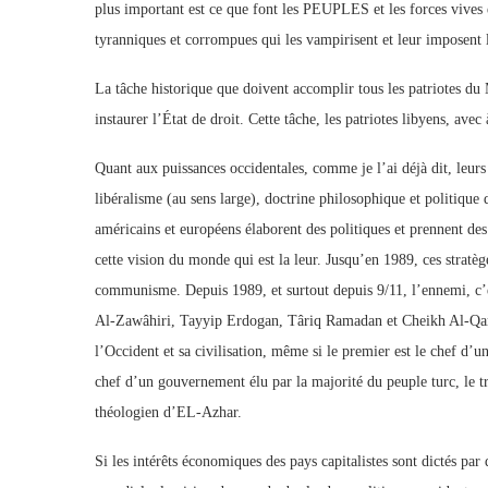
plus important est ce que font les PEUPLES et les forces vives en
tyranniques et corrompues qui les vampirisent et leur imposent 
La tâche historique que doivent accomplir tous les patriotes du
instaurer l’État de droit. Cette tâche, les patriotes libyens, ave
Quant aux puissances occidentales, comme je l’ai déjà dit, leurs 
libéralisme (au sens large), doctrine philosophique et politique d
américains et européens élaborent des politiques et prennent des
cette vision du monde qui est la leur. Jusqu’en 1989, ces stratèg
communisme. Depuis 1989, et surtout depuis 9/11, l’ennemi, c’e
Al-Zawâhiri, Tayyip Erdogan, Târiq Ramadan et Cheikh Al-Qaradâ
l’Occident et sa civilisation, même si le premier est le chef d’une
chef d’un gouvernement élu par la majorité du peuple turc, le tro
théologien d’EL-Azhar.
Si les intérêts économiques des pays capitalistes sont dictés par