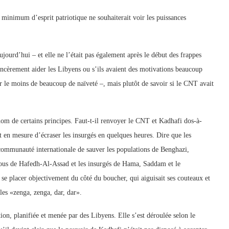
 minimum d’esprit patriotique ne souhaiterait voir les puissances
ujourd’hui – et elle ne l’était pas également après le début des frappes
incèrement aider les Libyens ou s’ils avaient des motivations beaucoup
our le moins de beaucoup de naïveté –, mais plutôt de savoir si le CNT avait
 nom de certains principes. Faut-t-il renvoyer le CNT et Kadhafi dos-à-
t en mesure d’écraser les insurgés en quelques heures. Dire que les
ommunauté internationale de sauver les populations de Benghazi,
ous de Hafedh-Al-Assad et les insurgés de Hama, Saddam et le
t se placer objectivement du côté du boucher, qui aiguisait ses couteaux et
les «zenga, zenga, dar, dar».
ion, planifiée et menée par des Libyens. Elle s’est déroulée selon le