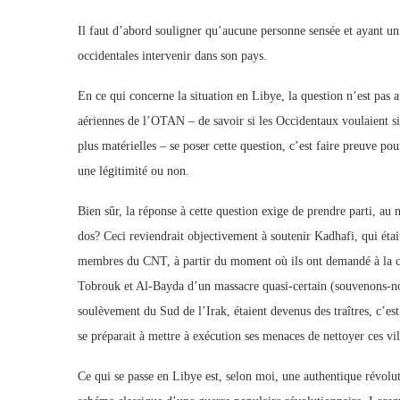
Il faut d’abord souligner qu’aucune personne sensée et ayant un
occidentales intervenir dans son pays.
En ce qui concerne la situation en Libye, la question n’est pas a
aériennes de l’OTAN – de savoir si les Occidentaux voulaient s
plus matérielles – se poser cette question, c’est faire preuve p
une légitimité ou non.
Bien sûr, la réponse à cette question exige de prendre parti, au
dos? Ceci reviendrait objectivement à soutenir Kadhafi, qui étai
membres du CNT, à partir du moment où ils ont demandé à la c
Tobrouk et Al-Bayda d’un massacre quasi-certain (souvenons-n
soulèvement du Sud de l’Irak, étaient devenus des traîtres, c’es
se préparait à mettre à exécution ses menaces de nettoyer ces vil
Ce qui se passe en Libye est, selon moi, une authentique révolut