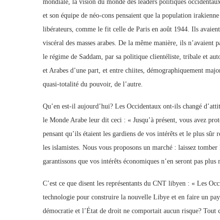
mondiale, la vision du monde des leaders politiques occidentaux
et son équipe de néo-cons pensaient que la population irakienne 
libérateurs, comme le fit celle de Paris en août 1944. Ils avaie
viscéral des masses arabes. De la même manière, ils n’avaient pas
le régime de Saddam, par sa politique clientéliste, tribale et au
et Arabes d’une part, et entre chiites, démographiquement majorit
quasi-totalité du pouvoir, de l’autre.
Qu’en est-il aujourd’hui? Les Occidentaux ont-ils changé d’attit
le Monde Arabe leur dit ceci : « Jusqu’à présent, vous avez prot
pensant qu’ils étaient les gardiens de vos intérêts et le plus s
les islamistes. Nous vous proposons un marché : laissez tomber 
garantissons que vos intérêts économiques n’en seront pas plus
C’est ce que disent les représentants du CNT libyen : « Les Occ
technologie pour construire la nouvelle Libye et en faire un pay
démocratie et l’État de droit ne comportait aucun risque? Tout c