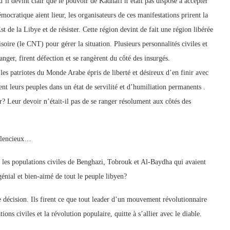
il devint clair que le pouvoir de Kadhafi n’était pas disposé à accepter
cratique aient lieur, les organisateurs de ces manifestations prirent la
 de la Libye et de résister. Cette région devint de fait une région libérée
oire (le CNT) pour gérer la situation. Plusieurs personnalités civiles et
anger, firent défection et se rangèrent du côté des insurgés.
les patriotes du Monde Arabe épris de liberté et désireux d’en finir avec
nt leurs peuples dans un état de servilité et d’humiliation permanents .
r? Leur devoir n’était-il pas de se ranger résolument aux côtés des
silencieux…
 les populations civiles de Benghazi, Tobrouk et Al-Baydha qui avaient
génial et bien-aimé de tout le peuple libyen?
 décision. Ils firent ce que tout leader d’un mouvement révolutionnaire
ons civiles et la révolution populaire, quitte à s’allier avec le diable.