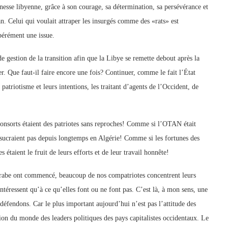
nesse libyenne, grâce à son courage, sa détermination, sa persévérance et
an. Celui qui voulait attraper les insurgés comme des «rats» est
pérément une issue.
 gestion de la transition afin que la Libye se remette debout après la
er. Que faut-il faire encore une fois? Continuer, comme le fait l’État
atriotisme et leurs intentions, les traitant d’agents de l’Occident, de
onsorts étaient des patriotes sans reproches! Comme si l’OTAN était
 sucraient pas depuis longtemps en Algérie! Comme si les fortunes des
étaient le fruit de leurs efforts et de leur travail honnête!
rabe ont commencé, beaucoup de nos compatriotes concentrent leurs
intéressent qu’à ce qu’elles font ou ne font pas. C’est là, à mon sens, une
 défendons. Car le plus important aujourd’hui n’est pas l’attitude des
ion du monde des leaders politiques des pays capitalistes occidentaux. Le