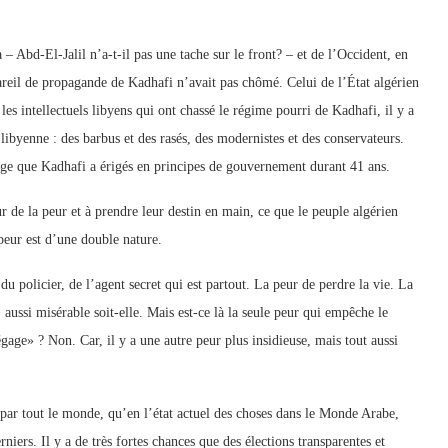
 Abd-El-Jalil n’a-t-il pas une tache sur le front? – et de l’Occident, en
eil de propagande de Kadhafi n’avait pas chômé. Celui de l’État algérien
les intellectuels libyens qui ont chassé le régime pourri de Kadhafi, il y a
é libyenne : des barbus et des rasés, des modernistes et des conservateurs.
ge que Kadhafi a érigés en principes de gouvernement durant 41 ans.
ur de la peur et à prendre leur destin en main, ce que le peuple algérien
 peur est d’une double nature.
du policier, de l’agent secret qui est partout. La peur de perdre la vie. La
, aussi misérable soit-elle. Mais est-ce là la seule peur qui empêche le
gage» ? Non. Car, il y a une autre peur plus insidieuse, mais tout aussi
s par tout le monde, qu’en l’état actuel des choses dans le Monde Arabe,
niers. Il y a de très fortes chances que des élections transparentes et