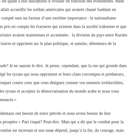
 est quant à elle susceptible d’évoluer en fonction des évènements. Bush
allait accueillir les soldats américains qui avaient chassé Saddam en
nt compté sans un facteur d’une extrême importance : le nationalisme
 pris en compte les fractures qui existent dans la société irakienne et que
toritaire avaient maintenues et accentuées : la division du pays entre Kurdes
aires et opprimés sur le plan politique, et sunnite, détenteurs de la
ude? Je ne saurais le dire. Je pense, cependant, que la rue qui gronde dans
égé les tyrans qui nous oppriment et leurs clans corrompus et prédateurs,
ûr rempart contre ceux que vous désignez comme vos ennemis irréductibles,
les tyrans et acceptez la démocratisation du monde arabe et nous vous
 menacés.»
identaux ont besoin de notre pétrole et nous avons besoin de leur
s prospère.» Pari risqué? Peut-être. Mais qui a dit que le combat pour la
ombat est incertain et son issue dépend, jusqu’à la fin, du courage, mais