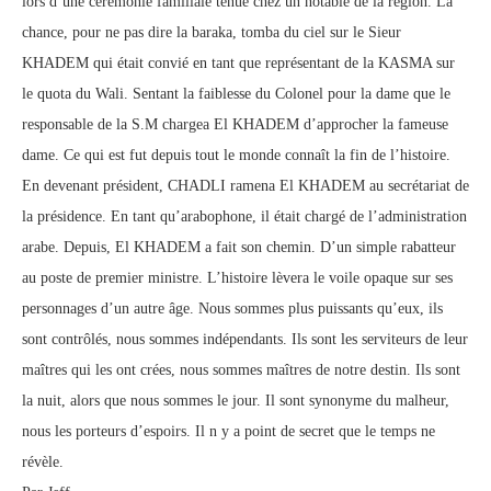
lors d’une cérémonie familiale tenue chez un notable de la région. La
chance, pour ne pas dire la baraka, tomba du ciel sur le Sieur
KHADEM qui était convié en tant que représentant de la KASMA sur
le quota du Wali. Sentant la faiblesse du Colonel pour la dame que le
responsable de la S.M chargea El KHADEM d’approcher la fameuse
dame. Ce qui est fut depuis tout le monde connaît la fin de l’histoire.
En devenant président, CHADLI ramena El KHADEM au secrétariat de
la présidence. En tant qu’arabophone, il était chargé de l’administration
arabe. Depuis, El KHADEM a fait son chemin. D’un simple rabatteur
au poste de premier ministre. L’histoire lèvera le voile opaque sur ses
personnages d’un autre âge. Nous sommes plus puissants qu’eux, ils
sont contrôlés, nous sommes indépendants. Ils sont les serviteurs de leur
maîtres qui les ont crées, nous sommes maîtres de notre destin. Ils sont
la nuit, alors que nous sommes le jour. Il sont synonyme du malheur,
nous les porteurs d’espoirs. Il n y a point de secret que le temps ne
révèle.