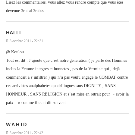
Lisez les commentaires, vous allez vous rendre compte que vous êtes
devenue 3rat al 3rabes.
HALLI
8 octobre 2011 - 22h31
@ Koulou
Tout est dit . J’ajoute que c’est notre generation ( je parle des Hommes
inclus la Femme integres et honnetes , pas de la Vermine qui , dejà
commencait a s’infiltrer ) qui n’a pas voulu engagé le COMBAT contre
ces arrivistes analphabetes quadrilingues sans DIGNITE , SANS
HONNEUR , SANS RELIGION et s’est mise en retrait pour » avoir la
paix .. » comme il etait dit souvent
W A H I D
8 octobre 2011 - 22h42