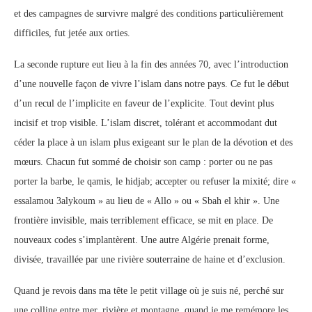
et des campagnes de survivre malgré des conditions particulièrement
difficiles, fut jetée aux orties.
La seconde rupture eut lieu à la fin des années 70, avec l’introduction
d’une nouvelle façon de vivre l’islam dans notre pays. Ce fut le début
d’un recul de l’implicite en faveur de l’explicite. Tout devint plus
incisif et trop visible. L’islam discret, tolérant et accommodant dut
céder la place à un islam plus exigeant sur le plan de la dévotion et des
mœurs. Chacun fut sommé de choisir son camp : porter ou ne pas
porter la barbe, le qamis, le hidjab; accepter ou refuser la mixité; dire «
essalamou 3alykoum » au lieu de « Allo » ou « Sbah el khir ». Une
frontière invisible, mais terriblement efficace, se mit en place. De
nouveaux codes s’implantèrent. Une autre Algérie prenait forme,
divisée, travaillée par une rivière souterraine de haine et d’exclusion.
Quand je revois dans ma tête le petit village où je suis né, perché sur
une colline entre mer, rivière et montagne, quand je me remémore les