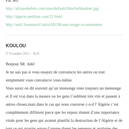
Par Jeff
http://afriquehebdo.com/sites/default/files/belkhadem.jpg
http://algerie-petition.com/21.html
http://setif.forumactif.info/t10138-une-image-a-commenter
KOULOU
9 octobre 2011 - 1h35
Bonjour Mr. Adel
Je ne sais pas si vous essayez de convaincre les autres ou tout
simplement vous convaincre vous-même.
Vous savez on dit souvent qu’un mensonge reste toujours un mensonge
et Il est vrai dans la mesure ou les gens l’oublient très vite et passent à
autres choses,mais dans le cas qui nous concerne c-à-d l’Algérie c’est
complétement différent parce que les enjeux étaient d’une importance
vitale pour les gens qui avaient planifié la destruction de l’Algérie et de
tout ce qui gravite autour.Comme disent les penseurs et analystes des