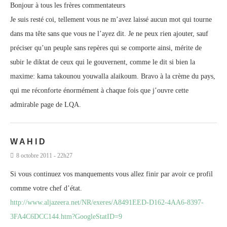
Bonjour à tous les frères commentateurs
Je suis resté coi, tellement vous ne m’avez laissé aucun mot qui tourne
dans ma tête sans que vous ne l’ayez dit. Je ne peux rien ajouter, sauf
préciser qu’un peuple sans repères qui se comporte ainsi, mérite de
subir le diktat de ceux qui le gouvernent, comme le dit si bien la
maxime: kama takounou youwalla alaikoum. Bravo à la crème du pays,
qui me réconforte énormément à chaque fois que j’ouvre cette
admirable page de LQA.
W A H I D
8 octobre 2011 - 22h27
Si vous continuez vos manquements vous allez finir par avoir ce profil
comme votre chef d’état.
http://www.aljazeera.net/NR/exeres/A8491EED-D162-4AA6-8397-
3FA4C6DCC144.htm?GoogleStatID=9