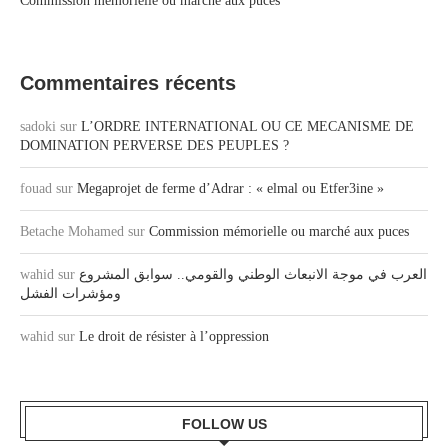
Commission mémorielle ou marché aux puces
Commentaires récents
sadoki
sur
L’ORDRE INTERNATIONAL OU CE MECANISME DE
DOMINATION PERVERSE DES PEUPLES ?
fouad
sur
Megaprojet de ferme d’Adrar : « elmal ou Etfer3ine »
Betache Mohamed
sur
Commission mémorielle ou marché aux puces
wahid
sur
العرب في موجة الانبعاث الوطني والقومي.. سوابق المشروع
ومؤشرات الفشل
wahid
sur
Le droit de résister à l’oppression
FOLLOW US