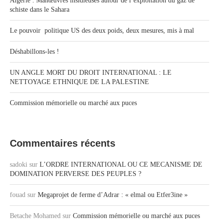
Algérie : Manœuvres insidieuses autour de l’exploitation du gaz de
schiste dans le Sahara
Le pouvoir politique US des deux poids, deux mesures, mis à mal
Déshabillons-les !
UN ANGLE MORT DU DROIT INTERNATIONAL : LE
NETTOYAGE ETHNIQUE DE LA PALESTINE
Commission mémorielle ou marché aux puces
Commentaires récents
sadoki
sur
L’ORDRE INTERNATIONAL OU CE MECANISME DE
DOMINATION PERVERSE DES PEUPLES ?
fouad
sur
Megaprojet de ferme d’Adrar : « elmal ou Etfer3ine »
Betache Mohamed
sur
Commission mémorielle ou marché aux puces