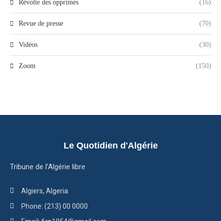
Révolte des opprimés
(16)
Revue de presse
(70)
Vidéos
(30)
Zoom
(150)
Le Quotidien d'Algérie
Tribune de l’Algérie libre
Algiers, Algeria
Phone: (213) 00 0000