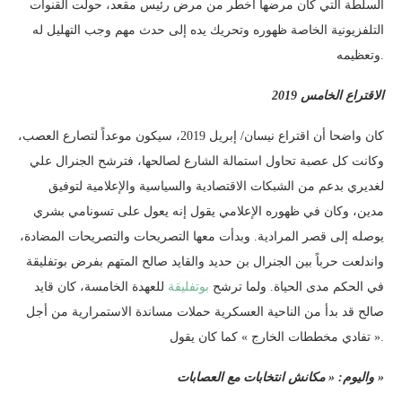
السلطة التي كان مرضها أخطر من مرض رئيس مقعد، حولت القنوات
التلفزيونية الخاصة ظهوره وتحريك يده إلى حدث مهم وجب التهليل له
وتعظيمه.
2019
الاقتراع الخامس
كان واضحا أن اقتراع نيسان/ إبريل 2019، سيكون موعداً لتصارع العصب،
وكانت كل عصبة تحاول استمالة الشارع لصالحها، فترشح الجنرال علي
لغديري بدعم من الشبكات الاقتصادية والسياسية والإعلامية لتوفيق
مدين، وكان في ظهوره الإعلامي يقول إنه يعول على تسونامي بشري
يوصله إلى قصر المرادية. وبدأت معها التصريحات والتصريحات المضادة،
واندلعت حرباً بين الجنرال بن حديد والقايد صالح المتهم بفرض بوتفليقة
في الحكم مدى الحياة. ولما ترشح
بوتفليقة
للعهدة الخامسة، كان قايد
صالح قد بدأ من الناحية العسكرية حملات مساندة الاستمرارية من أجل
« تفادي مخططات الخارج » كما كان يقول.
واليوم: « مكانش انتخابات مع العصابات »