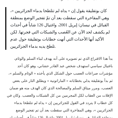
كان بوتفليقة يقول إن « يداه لم تتلطخا بدماء الجزائريين »،
وهي المفاخرة التي سقطت بعد أن تمّ تفجير الوضع بمنطقة
القبائل في نيسان/ إبريل 2001، واغتيال 126 شاباً في أحداث
لم يكشف لحد الآن عن العُصب والشبكات التي فجرتها. لكن
الأكيد أنها الأحداث التي أنهت خطابات بوتفليقة حول عدم
تلطخ يديه بدماء الجزائريين.
بدأ هذا الاقتراع الذي تم تصويره على أنه يهدف لبناء السلم والوئام،
باغتيال سياسي استهدف شخص عبد القادر حشاني، وهو كان أحد
مؤشرات صراعات العصب حول الشكل الذي يأخذه « الوئام والسلم »،
ثم بدأ بوتفليقة يدلي بخطاباته « الماراتونية » ويطلق النار على بعض
العصب، ومرر ميثاق السلم والمصالحة الذي كان الهدف منه هو ضمان
الإفلات من العقاب لكل المجرمين من كل الشبكات والعصب. وكان في
كل خطاب لا يتردد في القول للجزائريين إن « يداه لم تتلطخا بدماء
الجزائريين »، وهي المفاخرة التي سقطت بعد أن تم تفجير الوضع
بمنطقة القبائل في نيسان/ إبريل 2001 واغتيال 126 شاباً في أحداث لم