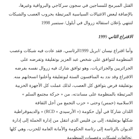
القتل المبرمج للمساجين في سجون سركاجي والبرواقية وغيرها،
بالإضافة لبعض الاغتيالات السياسية المرتبطة بحروب العصب والشبكات
لتنتهي بإعلان استقالة زروال في أيلول/ سبتمبر 1998
9
الاقتراع الثاني 199
وأما اقتراع نيسان /ابريل 1999الرئاسي، فقد عادت فيه شبكات وعصب
المنظومة لتتوافق على شخص عبد العزيز بوتفليقة وتفرضه على
الجزائريين والجزائريات، وهو توافق شارك فيه زروال نفسه بفرضه
الاقتراع وقد ندد به المنافسون الستة لبوتفليقة وأعلنوا انسحابهم منه.
بوتفليقة فرض بتوافق كل العصب، لذلك عملت كل الأجهزة الحزبية
المرتبطة بالمنظومة على مساندته، من « حركة مجتمع السلم »
الاسلامية (حمس) وحتى « حزب التجمع من أجل الثقافة
والديموقراطية » (RCD « الأرسيدي ») اللذان شاركا في أول حكومة
شكلها بوتفليقة، إلى بن فليس الذي انتقل من إدارة الحملة إلى إدارة
الديوان بالرئاسة إلى رئاسة الحكومة والأمانة العامة للحزب، وهي كلها
تحالفات لشبكات وعصبيات المنظومة.