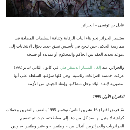
عادل بن تونسي – الجزائر
ستسير الجزائر نحو بناء آليات الرقابة وثقافة السلطات المضادة في
ممارسة الحكم، حين تنجح في تأسيس نسق جديد يحوّل الانتخابات إلى
موعد تجديد العقد بين الحاكم والمحكوم أو تمديده أو فسخه.
والجزائر، منذ
إلغاء المسار الديمقراطي
في كانون الثاني /يناير 1992
عرفت خمسة اقتراعات رئاسية، وهي كلها سوّقتها السلطة على أنها
مصيرية لإنقاذ البلاد وحل مشاكلها وإنقاذ الجيش من الأزمة.
5
الاقتراع الأول 199
تمّ فرض اقتراع 16 تشرين الثاني/ نوفمبر 1995 بالعنف والتخوين وحملات
كراهية لا مثيل لها ضد كل من دعا إلى مقاطعته، حيث تم تقسيم
الجزائريات والجزائريين آنذاك بين « وطنيين » و »غير وطنيين »، وبين