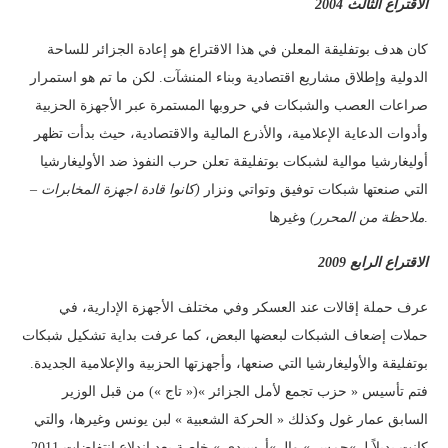
الاقتراع الثالث 2004
كان هدف بوتفليقة المعلن في هذا الاقتراع هو إعادة الجزائر للساحة
الدولية وإطلاق مشاريع اقتصادية وبناء المنشآت. لكن ما تم هو استمرار
صراعات العصب والشبكات في حروبها المستمرة عبر الأجهزة الحزبية
وأدوات الدعاية الإعلامية، والأذرع المالية والاقتصادية، حيث بدأت تظهر
أوليغارشيا موالية لشبكات بوتفليقة تعلن حرب النفوذ ضد الأوليغارشيا
التي صنعتها شبكات توفيق وتواتي ونزار
(كانوا قادة اجهزة المخابرات –
وغيرها.
ملاحظة من المحرر)
2009
الاقتراع الرابع
عرف حملة إقالات عند العسكر وفي مختلف الأجهزة الإدارية، في
حملات إضعاف الشبكات لبعضها البعض، كما عرفت بداية تشكيل شبكات
بوتفليقة والأوليغارشيا التي صنعها، وأجهزتها الحزبية والإعلامية الجديدة.
فتم تأسيس « حزب تجمع لأمل الجزائر »(« تاج ») من قبل الوزير
السابق عمار غول وكذلك « الحركة الشعبية » لبن يونس وغيرها، والتي
كانت بديلاً لـ »حمس » والـ »أرسيدي » خاصة بعد اندلاع انتفاضات 2011.