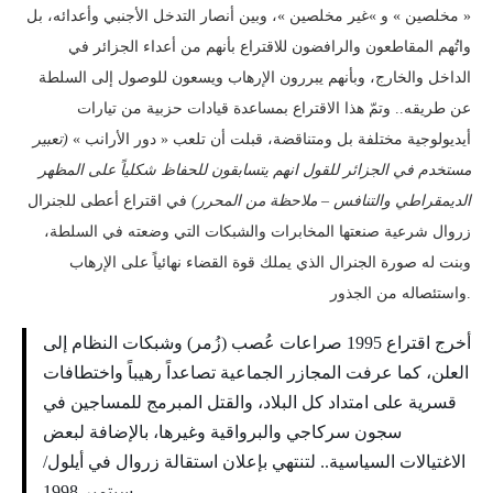
« مخلصين » و »غير مخلصين »، وبين أنصار التدخل الأجنبي وأعدائه، بل
واتُهم المقاطعون والرافضون للاقتراع بأنهم من أعداء الجزائر في
الداخل والخارج، وبأنهم يبررون الإرهاب ويسعون للوصول إلى السلطة
عن طريقه.. وتمّ هذا الاقتراع بمساعدة قيادات حزبية من تيارات
أيديولوجية مختلفة بل ومتناقضة، قبلت أن تلعب « دور الأرانب »
(تعبير
مستخدم في الجزائر للقول انهم يتسابقون للحفاظ شكلياً على المظهر
الديمقراطي والتنافس – ملاحظة من المحرر)
في اقتراع أعطى للجنرال
زروال شرعية صنعتها المخابرات والشبكات التي وضعته في السلطة،
وبنت له صورة الجنرال الذي يملك قوة القضاء نهائياً على الإرهاب
واستئصاله من الجذور.
أخرج اقتراع 1995 صراعات عُصب (زُمر) وشبكات النظام إلى
العلن، كما عرفت المجازر الجماعية تصاعداً رهيباً واختطافات
قسرية على امتداد كل البلاد، والقتل المبرمج للمساجين في
سجون سركاجي والبرواقية وغيرها، بالإضافة لبعض
الاغتيالات السياسية.. لتنتهي بإعلان استقالة زروال في أيلول/
سبتمبر 1998