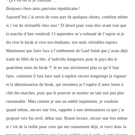
? çà s’est dit et je continue….
Bonjours chers amis patriotes républicains !
Aujourd’hui j’ai envie de vous part de quelques choses, combien même
si c’est du réchauffé chez moi ! D’abord pour vous dire avant tout que
la marche d’hier vendredi 13 septembre m’a redonné de l’espoir et je
dis vive le hirak et vive nos étudiants, nos seuls véritables espoirs.
Maintenant que faire face à l’entêtement de Gaid Salah que j’avais déjà
traité de fêlés de la tête, d’individu dangereux pour le pays dès le
quatrième mois du hirak ?! Je ne sais strictement plus ce qu’il faut
faire, comment il faut faire sauf à espérer encore longtemps la vigueur
et la détermination du hirak, qui inventera je l’espère d’autre luttes à
côté des marches, pour que le pouvoir se montre un tant soit peu plus
raisonnable. Mais comme je suis un entêté impénitent, je voudrais
quand même, encore une fois, rappeler à mes destinataires ce que j’ai
proposé vers fin avril, début mai. Bonne lecture, encore une fois même
si c’est de la redite pour ceux qui me connaissent déjà, et voici donc la