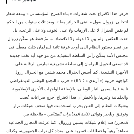
فرض هذا الاقتراع تحت شعارات « بناء الصرح المؤسساتي » ومعه شعار
انتخابي لزروال يقول « لنبني الجزائر معا ». وبعد ثلاث سنوات من الحكم
لم يقضِ الجنرال لا على الإرهاب ولا على الخوف ولا على الرعب، بل
حدث العكس. ولم يبنِ لا الدولة ولا الاقتصاد. ما تمّ فقط هو تمكّن زروال
من تغيير دستور النظام الذي أوجد غرفة ثانية للبرلمان بثلث معطِّل في
مجلس الأمة يمكّن رأس السلطة التنفيذية من مواجهة أية نخب جديدة
قد تسعى لتحويل البرلمان إلى سلطة تشريعية تمارس الرقابة على
الأجهزة التنفيذية. كما أسس الجنرال محمد بتشين مع الجنرال زرول
حزب « التجمع الوطني الديمقراطي » (RND « أرندي ») كواجهة حزبية
ثانية فيما يسمى التيار الوطني، بالإضافة للواجهات الأخرى الإسلاموية
والعلمانية وغيرها. والأخطر أن هذا الاقتراع أخرج صراعات عُصب
وشبكات النظام إلى العلن بحرب استخدمت فيها صحف شبكات نزار
وتوفيق وبلخير وتواتي
(قادة المخابرات المتتالين – ملاحظة من
المحرر)
ضد إعلام شبكات بتشين وزروال، كما عرفت المجازر الجماعية
تصاعداً رهيباً واختطافات قسرية على امتداد كل تراب الجمهورية، وكذلك