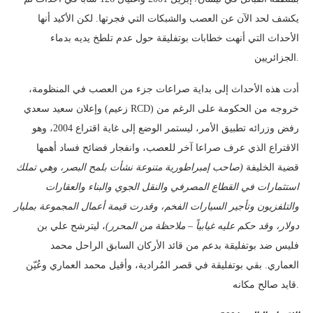
يكشف لحد الآن عن العصب والشبكات التي فجرتها. لكن الأكيد أنها
الأحداث التي أنهت خطابات بوتفليقة حول عدم تلطخ يديه بدماء
الجزائريين.
أدت هذه الأحداث إلى بداية صراعات جزء من العصب في المنظومة،
وإعلان سعيد سعدي (زعيم RCD) خروجه من الحكومة على الرغم من
رفض وزرائه تطبيق الأمر، ليستمر الوضع إلى غاية اقتراع 2004، وهو
الاقتراع الذي عرف صراعا آخر للعصب، وانفجار فضائح فساد أهمها
قضية الخليفة
(صاحب إمبراطورية متنوعة نشأت بلمح البصر، وهي تملك
استثمارات في القطاع المصرفي والنقل الجوي والبناء والعقارات
والتلفزيون وتأجير السيارات الفخم، وقدرت قيمة أعمال المجموعة بمليار
دولار، وقد حكم عليه غيابياً – ملاحظة من المحرر)
، ليترشح علي بن
فليس ضد بوتفليقة بدعم من قائد الأركان السابق الراحل محمد
العماري. بقي بوتفليقة في قصر المُرادية، وأقيل محمد العماري وعُيّن
قايد صالح مكانه.