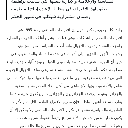
السياسية والإعلامية والإدارية نفسها التي ساندت بوتفليقة
تصفق لهذا الاقتراع، في محاولة لإعادة إنتاج المنظومة
وضمان استمرارية شبكاتها في تسيير الحكم.
ولهذا كله وغيره يمكن القول إن اقتراعات الماضي ومنذ 1995 هي
اقتراعات العصب والشبكات، وهي قتلت البشر وأهلكت الحرث والنسل،
وانتجت الفساد ودمرت الأجيال واستأصلت السياسة من المجتمع،
وحولت الأجهزة الحزبية إلى أدوات في خدمة الفساد والمفسدين، في
حين أن الثورة الشعبية تريد انتخابات تبني الدولة وتوجِد آليات جديدة لبناء
منظومة حكم تتأسس على فلسفة المساءلة، وهي ثقافة الأجيال الجديدة
التي تريد قطيعة معرفية تنهي ماضي العصب والعصبيات والشبكات التي
تغامر بالأمة وبنسيجها الاجتماعي من أجل انقاذ المنظومة والتضحية
بالجزائر. وهو ما يرفضه الجزائريون والجزائريات ويؤكدون عليه منذ ما
يقارب سبعة أشهر، ولذلك فإن تنظيم الاقتراع القادم بالآليات والأدوات
القانونية والسياسية نفسها هو تكرار لاقتراعات الماضي ولا يمكن إلا أن
يكون عملية تدمير جماعية، لأنه سينتج رئيساً ضعيفاً، تسيره عصب
وشبكات المنظومة التي بلغت من الجنون والصراع والتحالف مع