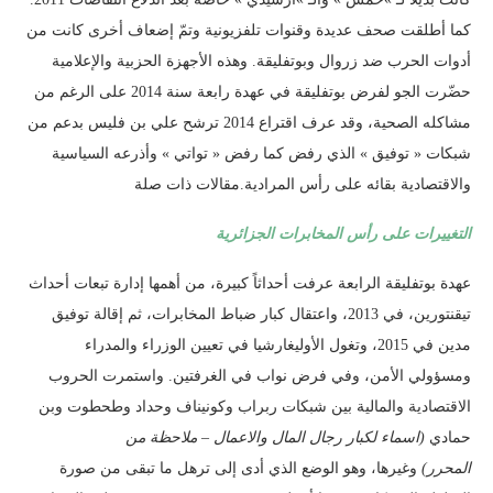
كما أطلقت صحف عديدة وقنوات تلفزيونية وتمّ إضعاف أخرى كانت من
أدوات الحرب ضد زروال وبوتفليقة. وهذه الأجهزة الحزبية والإعلامية
حضّرت الجو لفرض بوتفليقة في عهدة رابعة سنة 2014 على الرغم من
مشاكله الصحية، وقد عرف اقتراع 2014 ترشح علي بن فليس بدعم من
شبكات « توفيق » الذي رفض كما رفض « تواتي » وأذرعه السياسية
والاقتصادية بقائه على رأس المرادية.مقالات ذات صلة
التغييرات على رأس المخابرات الجزائرية
عهدة بوتفليقة الرابعة عرفت أحداثاً كبيرة، من أهمها إدارة تبعات أحداث
تيقنتورين، في 2013، واعتقال كبار ضباط المخابرات، ثم إقالة توفيق
مدين في 2015، وتغول الأوليغارشيا في تعيين الوزراء والمدراء
ومسؤولي الأمن، وفي فرض نواب في الغرفتين. واستمرت الحروب
الاقتصادية والمالية بين شبكات ربراب وكونيناف وحداد وطحطوت وبن
حمادي
(اسماء لكبار رجال المال والاعمال – ملاحظة من
المحرر)
وغيرها، وهو الوضع الذي أدى إلى ترهل ما تبقى من صورة