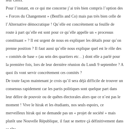
leur choix.
Pour l’instant, en ce qui me concerne j’ai très bien compris l’option des
« Forces du Changement » (Benflis and Co) mais pas très bien celle de
l’Alternative démocratique ! Qu’elle est concrètement sa feuille de
route à part qu’elle est sont pour ce qu’elle appelle un « processus
constituant » ? Il est urgent de nous en expliquer les détails pour qu’on
prenne position ? Il faut aussi qu’elle nous explique quel est le rôle des
« comités de base » (au sein des quartiers etc…) dont elle a parlé pour
la première fois, lors de leur dernière réunion du Lundi 9 septembre ? A
quoi ils vont servir concrètement ces comités ?
De toute façon maintenant je crois qu’il sera déjà difficile de trouver un
consensus rapidement car les partis politiques sont quelque part dans
leur délire de pouvoir ou de quêtes électorales alors que ce n’est pas le
moment ! Vive le hirak et les étudiants, nos seuls espoirs, ce
merveilleux hirak qui ne demande pas un « projet de société » mais
plutôt une Nouvelle République, il faut se mettre çà définitivement dans