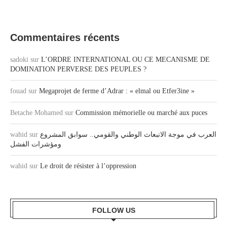
Commentaires récents
sadoki
sur
L’ORDRE INTERNATIONAL OU CE MECANISME DE
DOMINATION PERVERSE DES PEUPLES ?
fouad
sur
Megaprojet de ferme d’Adrar : « elmal ou Etfer3ine »
Betache Mohamed
sur
Commission mémorielle ou marché aux puces
wahid
sur
العرب في موجة الانبعاث الوطني والقومي.. سوابق المشروع
ومؤشرات الفشل
wahid
sur
Le droit de résister à l’oppression
FOLLOW US