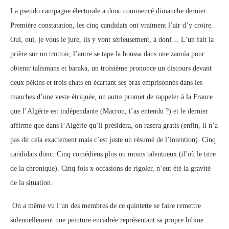
La pseudo campagne électorale a donc commencé dimanche dernier.
Première constatation, les cinq candidats ont vraiment l’air d’y croire.
Oui, oui, je vous le jure, ils y vont sérieusement, à donf… L’un fait la
prière sur un trottoir, l’autre se tape la boussa dans une zaouïa pour
obtenir talismans et baraka, un troisième prononce un discours devant
deux pékins et trois chats en écartant ses bras emprisonnés dans les
manches d’une veste étriquée, un autre promet de rappeler à la France
que l’Algérie est indépendante (Macron, t’as entendu ?) et le dernier
affirme que dans l’Algérie qu’il présidera, on rasera gratis (enfin, il n’a
pas dit cela exactement mais c’est juste un résumé de l’intention). Cinq
candidats donc. Cinq comédiens plus ou moins talentueux (d’où le titre
de la chronique). Cinq fois x occasions de rigoler, n’eut été la gravité
de la situation.
On a même vu l’un des membres de ce quintette se faire remettre
solennellement une peinture encadrée représentant sa propre bibine