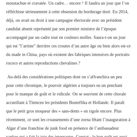
moustachue et cravatée. Un cadre… encore ! Il faudra un jour que l’on
réfléchisse sérieusement à cette obsession du bordurage doré. En 2014,
déjà, on avait eu droit à une campagne électorale avec un président
candidat absent représenté par son premier ministre de l’époque
accompagné par un cadre tout en couleurs molles. Saura-t-on un jour
qui est “l’artiste” derrière ces croutes d’un autre âge ou bien alors est-ce
du made in China, pays où existent des fabriques intensives de portraits
rococo et autres reproductions chevalines ?
Au-delà des considérations politiques dont on s’affranchira un peu
pour cette chronique, le pouvoir algérien a toujours eu un penchant
pour le manque de goût et le ridicule. On se souvient de cette chorale
accueillant à Tlemcen les présidents Bouteflika et Hollande. Il paraît
que le petit gros moqueur des « sans-dents » en rigole encore. Plus
récemment, ce sont les croassements d’une zorna fêtant l’inauguration à
Alger d’une franchise de junk food en présence de l’ambassadeur
yankee qui a fait la joie des internautes. Constat : le bon goût est aussi