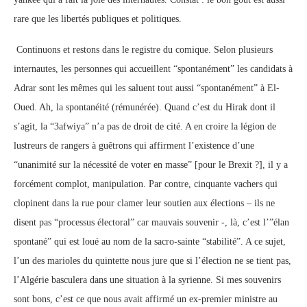
rare que les libertés publiques et politiques.
Continuons et restons dans le registre du comique. Selon plusieurs
internautes, les personnes qui accueillent “spontanément” les candidats à
Adrar sont les mêmes qui les saluent tout aussi “spontanément” à El-
Oued. Ah, la spontanéité (rémunérée). Quand c’est du Hirak dont il
s’agit, la “3afwiya” n’a pas de droit de cité. A en croire la légion de
lustreurs de rangers à guêtrons qui affirment l’existence d’une
“unanimité sur la nécessité de voter en masse” [pour le Brexit ?], il y a
forcément complot, manipulation. Par contre, cinquante vachers qui
clopinent dans la rue pour clamer leur soutien aux élections – ils ne
disent pas “processus électoral” car mauvais souvenir -, là, c’est l’”élan
spontané” qui est loué au nom de la sacro-sainte “stabilité”. A ce sujet,
l’un des marioles du quintette nous jure que si l’élection ne se tient pas,
l’Algérie basculera dans une situation à la syrienne. Si mes souvenirs
sont bons, c’est ce que nous avait affirmé un ex-premier ministre au