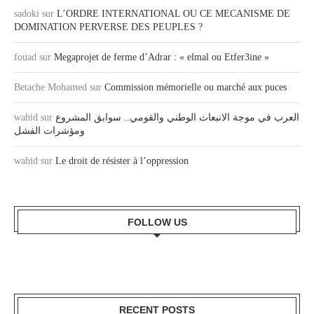
sadoki
sur
L’ORDRE INTERNATIONAL OU CE MECANISME DE
DOMINATION PERVERSE DES PEUPLES ?
fouad
sur
Megaprojet de ferme d’Adrar : « elmal ou Etfer3ine »
Betache Mohamed
sur
Commission mémorielle ou marché aux puces
wahid
sur
العرب في موجة الانبعاث الوطني والقومي.. سوابق المشروع
ومؤشرات الفشل
wahid
sur
Le droit de résister à l’oppression
FOLLOW US
RECENT POSTS