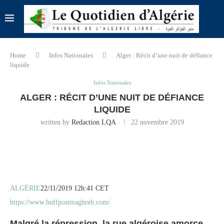
Home
Infos Nationales
Alger : Récit d’une nuit de défiance
liquide
Infos Nationales
ALGER : RÉCIT D’UNE NUIT DE DÉFIANCE
LIQUIDE
written by
Redaction LQA
22 novembre 2019
ALGÉRIE
22/11/2019 12h:41 CET
https://www.huffpostmaghreb.com/
Malgré la répression, la rue algéroise amorce