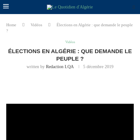
Home
Vidéos
Élections en Algérie : que demande le peuple
?
Vidéos
ÉLECTIONS EN ALGÉRIE : QUE DEMANDE LE
PEUPLE ?
written by
Redaction LQA
5 décembre 2019