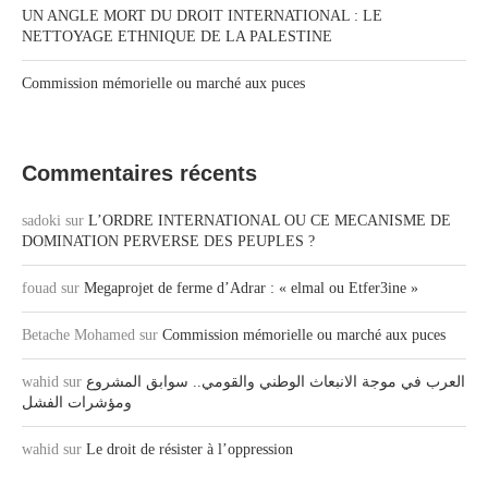
UN ANGLE MORT DU DROIT INTERNATIONAL : LE
NETTOYAGE ETHNIQUE DE LA PALESTINE
Commission mémorielle ou marché aux puces
Commentaires récents
sadoki
sur
L’ORDRE INTERNATIONAL OU CE MECANISME DE
DOMINATION PERVERSE DES PEUPLES ?
fouad
sur
Megaprojet de ferme d’Adrar : « elmal ou Etfer3ine »
Betache Mohamed
sur
Commission mémorielle ou marché aux puces
wahid
sur
العرب في موجة الانبعاث الوطني والقومي.. سوابق المشروع
ومؤشرات الفشل
wahid
sur
Le droit de résister à l’oppression