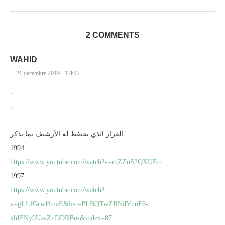
2 COMMENTS
WAHID
21 décembre 2019 - 17h42
.
.
.
القرار الذي يحتفظ له الأرشيف بما يذكر
1994
https://www.youtube.com/watch?v=mZZnS2QXUEo
1997
https://www.youtube.com/watch?
v=gLLfGrwHmaE&list=PLBQTwZRNdYnuF6-
xhIFNy9UzaZnDDRBo-&index=87