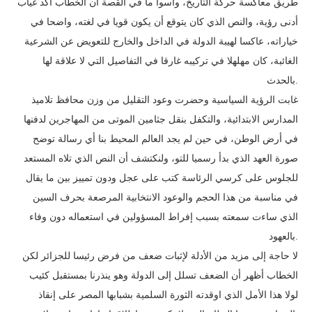
طريق معاكسة حركة التاريخ، وأسوأ ما في القصة ان الخطاب أكد غياب
أدنى رؤية، والنص الذي كان يتوقع أن يكون قويا في لغته، واضحا في
خياراته، عاكسا لهيبة الدولة في الداخل والخارج للتعويض عن الشرعية
الغائبة، كان مهلهلا في تركيبه غارقا في التفاصيل التي لا علاقة لها
بالحدث.
غابت الرؤية السياسية وحضرت وعود التقليل من وزن محافظ تلاميذ
المدارس الابتدائية، والتكفل بنقل جثامين الموتى من المهاجرين لدفنها
في أرض الوطن، في حين لم يجد العالم المحيط بنا أي رسالة توضح
صورة العهد الذي بدأ رسميا للتو، ولنكتشف أن النص الذي تلاه المستعد
للجلوس على كرسي الرئاسة كتب على عجل ودون تمييز بين ما يقال
في مناسبة من هذا الحجم والوعود الانتخابية المرصعة بحرف السين
الذي ساءت سمعته بسبب إفراط المسؤولين في استعماله دون وفاء
بالعهود.
لا حاجة إلى مزيد من الأدلة لإثبات ضعف من فرض رئيسا للجزائر لكن
الخطاب أظهر أن الضعف تسلل إلى الدولة وهو ينذرنا بمستقبل كئيب
لولا هذا الأمل الذي اوقدته الثورة السلمية بشبابها المصر على إنقاذ