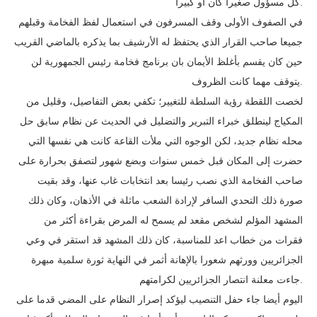
كل مسؤول صغيرا كان أو كبيرا.
في الصفوف الأولى وقف المسرفون في استعمال لفظ الفخامة وقبلهم
جميعا صاحب القرار الذي يحتفظ له الأرشيف بما يذكره بالماضي القريب
حين كان يقسم بأغلظ الأيمان بان برنامج فخامة رئيس الجمهورية لن
يتوقف مهما كانت الظروف.
لخصت اللقطة رؤية السلطة للتغيير؛ تكفي بعض التفاصيل، وقليل من
المكياج لينطلق خبراء التبرير والتضليل في الحديث عن نظام سابق حل
محله نظام جديد، لكن الوجوه التي ملأت القاعة كانت هي نفسها التي
حضرت إلى المكان قبل خمس سنوات وبضع شهور لتصفق بحرارة على
صاحب الفخامة الذي نصب رئيسا بعد انتخابات غاب عنها، وقد بقيت
صورة ذلك التحدي السافر لإرادة الشعب ماثلة في الأذهان، وكان ذلك
المشهد المؤلم لشخص مقعد لم يسمح له المرض بقراءة أكثر من
فقرات من خطاب اعد للمناسبة، كان ذلك المشهد قد استقر في وعي
الجزائريين وورثهم شعورا بالإهانة أثمر في النهاية ثورة سلمية مبهرة
جاءت معلنة انتصار الجزائريين لكرامتهم.
اليوم أيضا جاء حفل التنصيب ليؤكد إصرار النظام على المضي قدما على