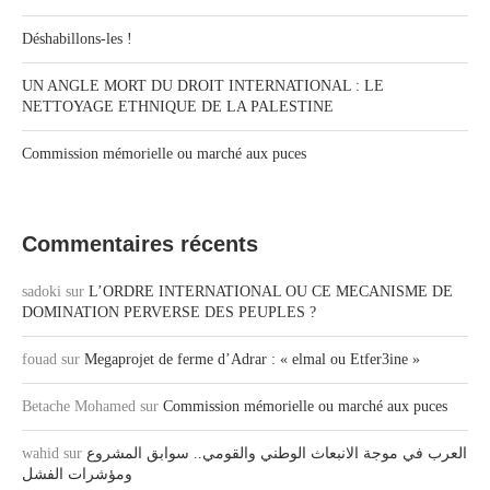
Déshabillons-les !
UN ANGLE MORT DU DROIT INTERNATIONAL : LE
NETTOYAGE ETHNIQUE DE LA PALESTINE
Commission mémorielle ou marché aux puces
Commentaires récents
sadoki
sur
L’ORDRE INTERNATIONAL OU CE MECANISME DE
DOMINATION PERVERSE DES PEUPLES ?
fouad
sur
Megaprojet de ferme d’Adrar : « elmal ou Etfer3ine »
Betache Mohamed
sur
Commission mémorielle ou marché aux puces
wahid
sur
العرب في موجة الانبعاث الوطني والقومي.. سوابق المشروع
ومؤشرات الفشل