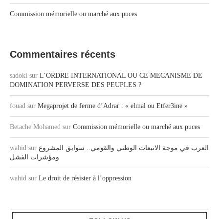
Commission mémorielle ou marché aux puces
Commentaires récents
sadoki
sur
L’ORDRE INTERNATIONAL OU CE MECANISME DE
DOMINATION PERVERSE DES PEUPLES ?
fouad
sur
Megaprojet de ferme d’Adrar : « elmal ou Etfer3ine »
Betache Mohamed
sur
Commission mémorielle ou marché aux puces
wahid
sur
العرب في موجة الانبعاث الوطني والقومي.. سوابق المشروع
ومؤشرات الفشل
wahid
sur
Le droit de résister à l’oppression