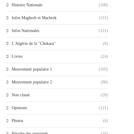
Histoire Nationale
(100)
Infos Maghreb et Machrek
(111)
Infos Nationales
(121)
L'Algérie de la "Chekara"
(6)
Livres
(24)
Mouvement populaire 1
(105)
Mouvement populaire 2
(90)
Non classé
(20)
Opinions
(121)
Photos
(6)
Révolte des opprimés
(16)