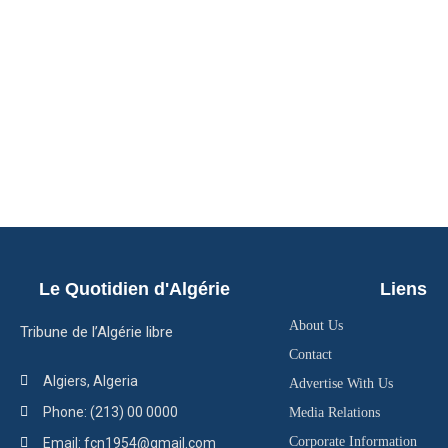
Le Quotidien d'Algérie
Liens
About Us
Tribune de l’Algérie libre
Contact
Algiers, Algeria
Advertise With Us
Phone: (213) 00 0000
Media Relations
Corporate Information
Email: fcn1954@gmail.com