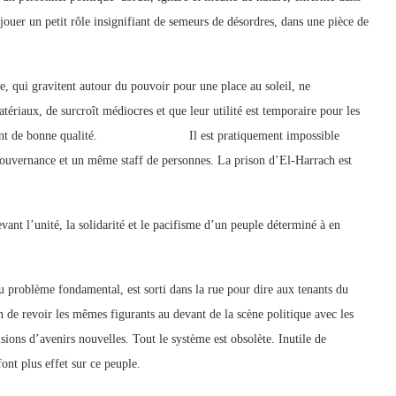
r jouer un petit rôle insignifiant de semeurs de désordres, dans une pièce de
ue?
e, qui gravitent autour du pouvoir pour une place au soleil, ne
ériaux, de surcroît médiocres et que leur utilité est temporaire pour les
n semblant de bonne qualité. Il est pratiquement impossible
 gouvernance et un même staff de personnes. La prison d’El-Harrach est
ant l’unité, la solidarité et le pacifisme d’un peuple déterminé à en
du problème fondamental, est sorti dans la rue pour dire aux tenants du
n de revoir les mêmes figurants au devant de la scène politique avec les
ions d’avenirs nouvelles. Tout le système est obsolète. Inutile de
ont plus effet sur ce peuple.