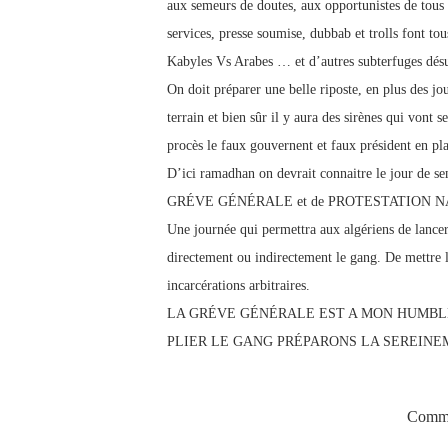
aux semeurs de doutes, aux opportunistes de tous b
services, presse soumise, dubbab et trolls font tou
Kabyles Vs Arabes … et d’autres subterfuges désue
On doit préparer une belle riposte, en plus des 
terrain et bien sûr il y aura des sirènes qui vont s
procès le faux gouvernent et faux président en pl
D’ici ramadhan on devrait connaitre le jour de se
GRÉVE GÉNÉRALE et de PROTESTATION N
Une journée qui permettra aux algériens de lancer
directement ou indirectement le gang. De mettre le
incarcérations arbitraires.
LA GRÉVE GÉNÉRALE EST A MON HUMBLE
PLIER LE GANG PRÉPARONS LA SEREINE
Comme