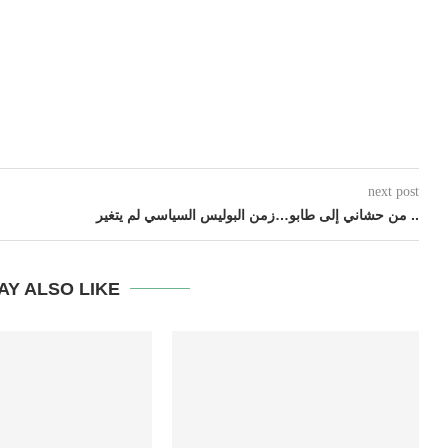
next post
من حشاني إلى طابو…زمن البوليس السياسي لم يتغير ..
AY ALSO LIKE