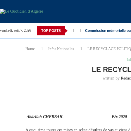
vendredi, août 7, 2026
TOP POSTS
Commission mémorielle ou
Home
Infos Nationales
LE RECYCLAGE POLITI
In
LE RECYCL
written by
Redac
Abdellah CHEBBAH.
Fév.2020
A quoi rime toutes ces mises en scène désuètes de vas et viens d