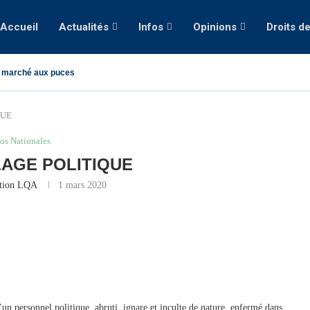
Accueil
Actualités
Infos
Opinions
Droits d
 marché aux puces
QUE
fos Nationales
AGE POLITIQUE
tion LQA
1 mars 2020
’un personnel politique abruti, ignare et inculte de nature, enfermé dans