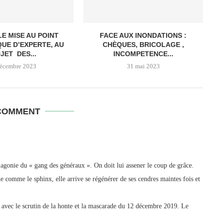
E MISE AU POINT
FACE AUX INONDATIONS :
QUE D’EXPERTE, AU
CHÈQUES, BRICOLAGE ,
JET DES...
INCOMPETENCE...
décembre 2023
31 mai 2023
COMMENT
d’agonie du « gang des généraux ». On doit lui assener le coup de grâce.
e comme le sphinx, elle arrive se régénérer de ses cendres maintes fois et
avec le scrutin de la honte et la mascarade du 12 décembre 2019. Le