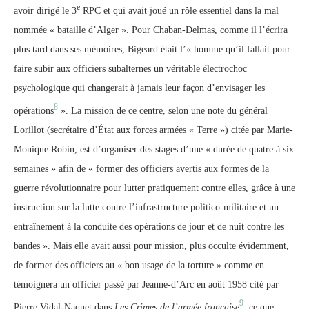
e
avoir dirigé le 3
RPC et qui avait joué un rôle essentiel dans la mal
nommée « bataille d’Alger ». Pour Chaban-Delmas, comme il l’écrira
plus tard dans ses mémoires, Bigeard était l’« homme qu’il fallait pour
faire subir aux officiers subalternes un véritable électrochoc
psychologique qui changerait à jamais leur façon d’envisager les
8
opérations
». La mission de ce centre, selon une note du général
Lorillot (secrétaire d’État aux forces armées « Terre ») citée par Marie-
Monique Robin, est d’organiser des stages d’une « durée de quatre à six
semaines » afin de « former des officiers avertis aux formes de la
guerre révolutionnaire pour lutter pratiquement contre elles, grâce à une
instruction sur la lutte contre l’infrastructure politico-militaire et un
entraînement à la conduite des opérations de jour et de nuit contre les
bandes ». Mais elle avait aussi pour mission, plus occulte évidemment,
de former des officiers au « bon usage de la torture » comme en
témoignera un officier passé par Jeanne-d’Arc en août 1958 cité par
9
Pierre Vidal-Naquet dans
Les Crimes de l’armée française
, ce que