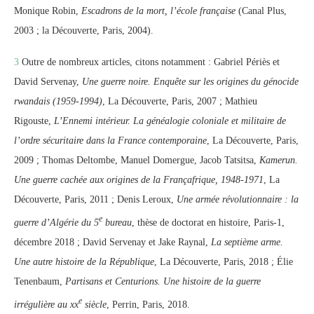
Monique Robin,
Escadrons de la mort, l’école française
(Canal Plus,
2003 ; la Découverte, Paris, 2004).
3
Outre de nombreux articles, citons notamment : Gabriel Périès et
David Servenay,
Une guerre noire. Enquête sur les origines du génocide
rwandais (1959-1994)
, La Découverte, Paris, 2007 ; Mathieu
Rigouste,
L’Ennemi intérieur.
La généalogie coloniale et militaire de
l’ordre sécuritaire dans la France contemporaine
, La Découverte, Paris,
2009 ; Thomas Deltombe, Manuel Domergue, Jacob Tatsitsa,
Kamerun.
Une guerre cachée aux origines de la Françafrique, 1948-1971
, La
Découverte, Paris, 2011 ; Denis Leroux,
Une armée révolutionnaire : la
e
guerre d’Algérie du 5
bureau
, thèse de doctorat en histoire, Paris-1,
décembre 2018 ; David Servenay et Jake Raynal,
La septième arme.
Une autre histoire de la République
, La Découverte, Paris, 2018 ; Élie
Tenenbaum,
Partisans et Centurions. Une histoire de la guerre
e
irrégulière au
xx
siècle
, Perrin, Paris, 2018.