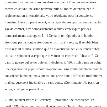
première fois que nous voyons dans une guerre l’un des adversaires
mettre en œuvre une arme nouvelle plus ou moins défendue par la
réglementation internationale, voire révoltante pour la conscience
humaine. Dans un passé récent, on a répondu aux gaz de combat par les
gaz de combat, aux bombardements réputés stratégiques par des
bombardements analogues. […] Demain, on répondra à la bombe
atomique par la bombe atomique et, si l’on s’y refuse, il semble bien
qu’il n’y ait d’autre solution que de s’avouer vaincu et de rentrer chez
soi, si le vainqueur accepte que le vaincu ait encore un “chez soi”. Or,
dans la guerre qui se déroule en Indochine, le Viêt-minh a mis au point
une organisation populo-politico-policière, sans doute révoltante pour la
conscience humaine, mais qui est une arme dont l’efficacité militaire est
malheureusement indéniable et, sans doute, déterminante. Ne pas s’en
servir, c’est jouer perdant. »
« Puis, relatent Périès et Servenay, il prononce une conférence, en
avril 1955, devant un parterre de généraux à l’Institut des hautes études