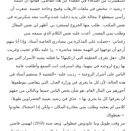
استفسرت من أصدقاء في القضاء عن هذا القاضي، فقالوا أن اسمه
« رشيد »، مختص في ملفات الارهاب وقبيح وحاجة خشينة. شعرت أن
رأسي سيقطع لا محالة على يديه.دخلت عنده وكانت معه سكرتيرته في
نفس المكتب.. طلب منها الخروج ليستفرد بي. أظهر لي نفس المقال
وطلب مني المصدر. أعدت عليه نفس الكلام الذي سمعه مني
زغماتي: »حصلت على المذكرة من مصادري الخاصة أستاذ، وإذا أنا متهم
أرجو أن توجهوا لي التهمة بصفة مباشرة ». ردَ عليه بكلام عجيب وغريب.
قال: »هل تعرف الخطيئة التي ارتكبتها؟ ما فعلته يشبه الأسرار التي يبوح
بها زوج لزوجته في بيتهما، وقد استرقت انت السمع وأطلعت عامة
الناس على أسرار الزوجية ». رديت عليه: »التشبيه لا يستقيم أستاذ في
هذه الحالة، لأن كل ما يجري في وزارة العدل، التي يتقاضى موظفوها
أجورهم من المال العام، هو شأن يخص الناس جميعا وبالتالي من حقهم
أن يعرفوا كل ما يجري بها ». حدَق فيَ رشيد بعينية الخضراوين طويلا،
كلامي لم يعجبه وطلب مني مغادرة المكان « ولكن إذا احتجناك نعاودوا
نعيطولك ».
مرَ وقت طويل وما عاودوش عيطولي. وبعد سنة (2010) اتهمني قاضي