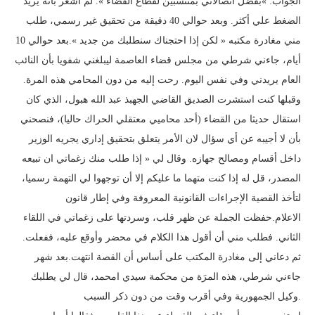
الجواب: »بفضل اتصالاتي بمنتسبين لقطاع القضاء ». لم أشعر بأنه يريد
الضغط علي أكثر. وبعد حوالي 40 دقيقة من تحقيق غير رسمي، طلب
مني مغادرة مكتبه « لكن إذا احتجناك سنطلبك من جديد ».بعد حوالي 10
أيام، جاءني شرطي من مجلس قضاء العاصمة ليبلغني شفويا بأن النائب
العام يريدني وفي نفس اليوم. رحت إليه من دون المحامي هذه المرة.
وقبلها كنت استشرت الصديق القاضي الجهبذ عبد الله هبول، الذي كان
استقال حديثا من القضاء (أحد محاميي معتقلي الحراك حاليا)، فنصحني
بأن لا أجيبه عن أي سؤال لان الأمر يتعلق بتحقيق إداري يجريه الوزير
داخل أقسام ومصالح جهازه. وقال لي « إذا طلب منك زغماتي ان تبيعه
المصدر، قل له إذا كنت متهما ما عليكم إلا أن توجهوا لي التهمة رسميا،
لتأخذ القضية الإجراءات القانونية المعروفة وفي إطار قانون
الاعلام.حفظت الجملة عن ظهر قلب، وسردتها على زغماتي في اللقاء
الثاني. فطلب مني أن أقول هذا الكلام في محضر وأوقع عليه، ففعلت.
ثم دعاني إلى مغادرة المكتب على أساس أن القصة انتهت.بعد شهر
جاءني شرطي، هذه المرَة من محكمة سيدي امحمد، قال لي يطلبك
وكيل الجمهورية وفي أقرب وقت من دون ذكر السبب.