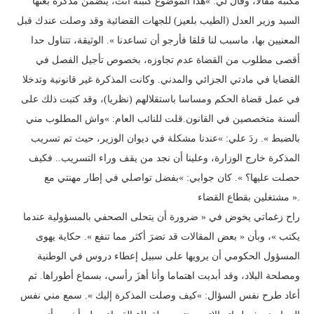
مكتبه مقالا، وقال لي: »هذا الموضوع كتبته أنت، يتضمن مذكرة بعثها
السيد وزير العدل (الطيب بلعيز) للجهات القضائية وقد وصلت عندك قبل
المعنيين بها، ماسبب لنا قلقا فأرجو أن تساعدنا ». الوثيقة، تتناول حدا
أقصى مطلوب من القضاة عدم تجاوزه، بخصوص تأجيل الفصل في
القضايا في مادتي الجزائي والمدني. وكانت المذكرة غير قانونية وتدخلا
في عمل قضاة الحكم ومساسا باستقلالهم (نظريا)، وقد كتبت ذلك على
ألسنة متخصصين في القانون.قلت للنائب العام: »واش المطلوب مني
بالضبط ». ردَ علي: »عندنا مشكلة في ديوان الوزير، حيث تم تسريب
المذكرة خارج الوزارة، وعلينا أن نجد من يقف وراء التسريب.. فكيف
حصلت عليها؟ ». كان جوابي: »بفضل تواصلي في إطار مهنتي مع
مشتغلين بقطاع القضاء ».
راح زغماتي يخوض في « ضرورة أن يتحلى الصحفي بالمسؤولية عندما
يكتب »، وبأن « بعض المقالات قد تضرَ أكثر مما تنفع ». حكاية يهوى
المسؤول الحكومي أن يرويها على سبيل إعطاء دروس في الوطنية
ومصلحة البلاد، وقد أبديت اهتماما وأنا أهزَ رأسي، بسماع أطوراها. ثم
أعاد طرح نفس السؤال: »كيف وصلت المذكرة إليك ». سمع مني نفس