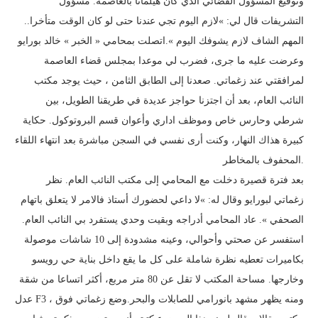
وتوقيع المسؤول القضائي الذي كان هيلمانا بالعاصمة. مسؤول
التشريفات قال لي: »لازم اليوم تجي عندنا حتى لو كان الوقت متأخرا..
المهم الشاف لازم يشوفك اليوم ».اتصلت بمحامي « الخبر » خالد بورايو
وعرضت عليه ما جرى، فضرب لي موعدا بمجلس قضاء العاصمة
لمرافقتي عند زغماتي. صعدنا إلى الطابق الثامن ، حيث يوجد مكتب
النائب العام، بعد أن اجتزنا حواجز عديدة في طريقنا الطويل، بين
شرطي وحارس خاص وموظف اداري وأعوان قسم البروتوكول. حكاية
كبيرة هذاك النهار، وكنت أرى نفسي في السجن مباشرة بعد انتهاء اللقاء
المحفوف بالمخاطر.
بعد فترة قصيرة دخلت مع المحامي إلى مكتب النائب العام. نظر
زغماتي لبورايو وقال له: »لا داعي لحضورك أستاذ فالامر لا يتعلق باتهام
الصحفي ». عاد المحامي أدراجه وبقيت وحدي يستفرد بي النائب العام.
استفسر عن صحتي وأحوالي، وعينه مشدودة إلى 10 شاشات موصولة
بكاميرات تعطيه نظرة شاملة على كل ما يقع داخل بناية حي رويسو
وخارجها. مساحة المكتب لا تقل عن 80 متر مربع، أكثر اتساعا من شقة
عدل F3 ، ومنه يظهر مشهد بانورامي للصابلات والبحر.وضع زغماتي فوق