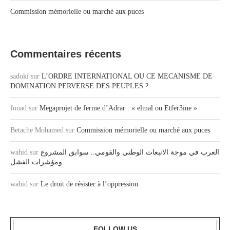
Commission mémorielle ou marché aux puces
Commentaires récents
sadoki
sur
L’ORDRE INTERNATIONAL OU CE MECANISME DE
DOMINATION PERVERSE DES PEUPLES ?
fouad
sur
Megaprojet de ferme d’Adrar : « elmal ou Etfer3ine »
Betache Mohamed
sur
Commission mémorielle ou marché aux puces
wahid
sur
العرب في موجة الانبعاث الوطني والقومي.. سوابق المشروع
ومؤشرات الفشل
wahid
sur
Le droit de résister à l’oppression
FOLLOW US