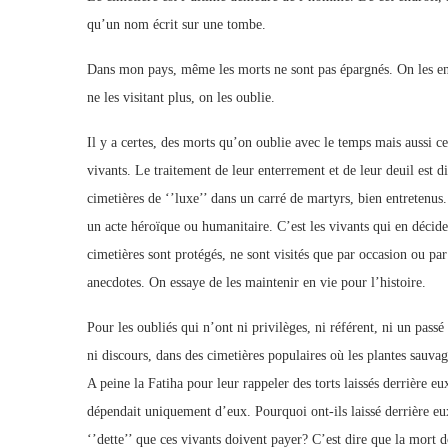
qu’un nom écrit sur une tombe.
Dans mon pays, même les morts ne sont pas épargnés. On les ent
ne les visitant plus, on les oublie.
Il y a certes, des morts qu’on oublie avec le temps mais aussi c
vivants. Le traitement de leur enterrement et de leur deuil est di
cimetières de ‘’luxe’’ dans un carré de martyrs, bien entretenus.
un acte héroïque ou humanitaire. C’est les vivants qui en déciden
cimetières sont protégés, ne sont visités que par occasion ou pa
anecdotes. On essaye de les maintenir en vie pour l’histoire.
Pour les oubliés qui n’ont ni privilèges, ni référent, ni un pas
ni discours, dans des cimetières populaires où les plantes sauvag
A peine la Fatiha pour leur rappeler des torts laissés derrière e
dépendait uniquement d’eux. Pourquoi ont-ils laissé derrière eux
‘’dette’’ que ces vivants doivent payer? C’est dire que la mort do