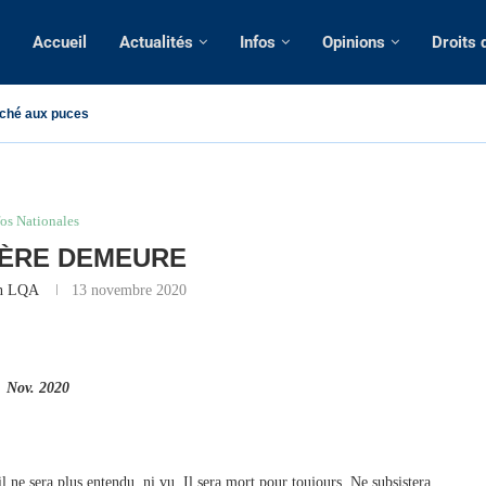
Accueil
Actualités
Infos
Opinions
Droits
ché aux puces
fos Nationales
IÈRE DEMEURE
on LQA
13 novembre 2020
2020
 ne sera plus entendu, ni vu. Il sera mort pour toujours. Ne subsistera