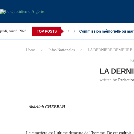
jeudi, août 6, 2026
TOP POSTS
Commission mémorielle ou mar
Home
Infos Nationales
LA DERNIÈRE DEMEURE
In
LA DERN
written by
Redacti
Abdellah CHEBBAH Nov. 
Le cimetière est l’ultime demeure de l’homme. De cet endroit, il