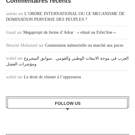
Commentaires récents
sadoki
sur
L’ORDRE INTERNATIONAL OU CE MECANISME DE
DOMINATION PERVERSE DES PEUPLES ?
fouad
sur
Megaprojet de ferme d’Adrar : « elmal ou Etfer3ine »
Betache Mohamed
sur
Commission mémorielle ou marché aux puces
wahid
sur
العرب في موجة الانبعاث الوطني والقومي.. سوابق المشروع
ومؤشرات الفشل
wahid
sur
Le droit de résister à l’oppression
FOLLOW US