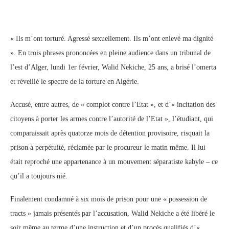
« Ils m’ont torturé. Agressé sexuellement. Ils m’ont enlevé ma dignité
». En trois phrases prononcées en pleine audience dans un tribunal de
l’est d’Alger, lundi 1er février, Walid Nekiche, 25 ans, a brisé l’omerta
et réveillé le spectre de la torture en Algérie.
Accusé, entre autres, de « complot contre l’Etat », et d’« incitation des
citoyens à porter les armes contre l’autorité de l’Etat », l’étudiant, qui
comparaissait après quatorze mois de détention provisoire, risquait la
prison à perpétuité, réclamée par le procureur le matin même. Il lui
était reproché une appartenance à un mouvement séparatiste kabyle – ce
qu’il a toujours nié.
Finalement condamné à six mois de prison pour une « possession de
tracts » jamais présentés par l’accusation, Walid Nekiche a été libéré le
soir même au terme d’une instruction et d’un procès qualifiés d’«