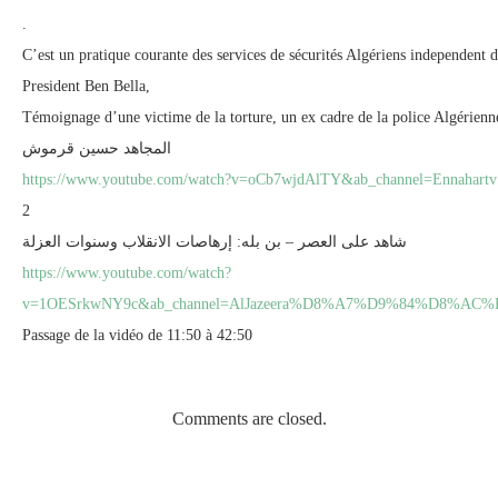
.
C’est un pratique courante des services de sécurités Algériens independent d
President Ben Bella,
Témoignage d’une victime de la torture, un ex cadre de la police Algérienn
المجاهد حسين قرموش
https://www.youtube.com/watch?v=oCb7wjdAlTY&ab_channel=Ennahartv
2
شاهد على العصر – بن بله: إرهاصات الانقلاب وسنوات العزلة
https://www.youtube.com/watch?
v=1OESrkwNY9c&ab_channel=AlJazeera%D8%A7%D9%84%D8%
Passage de la vidéo de 11:50 à 42:50
Comments are closed.