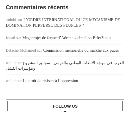
Commentaires récents
sadoki
sur
L’ORDRE INTERNATIONAL OU CE MECANISME DE
DOMINATION PERVERSE DES PEUPLES ?
fouad
sur
Megaprojet de ferme d’Adrar : « elmal ou Etfer3ine »
Betache Mohamed
sur
Commission mémorielle ou marché aux puces
wahid
sur
العرب في موجة الانبعاث الوطني والقومي.. سوابق المشروع
ومؤشرات الفشل
wahid
sur
Le droit de résister à l’oppression
FOLLOW US