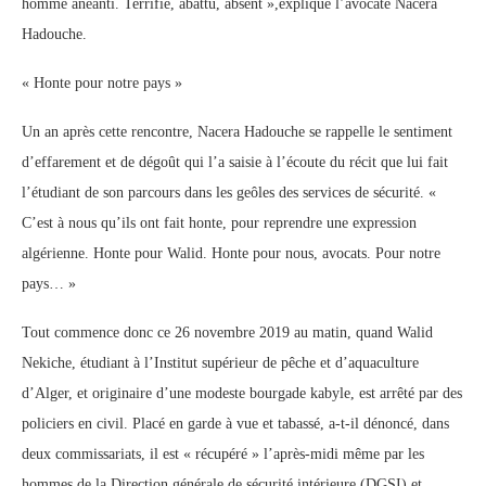
homme anéanti. Terrifié, abattu, absent »,explique l’avocate Nacera
Hadouche.
« Honte pour notre pays »
Un an après cette rencontre, Nacera Hadouche se rappelle le sentiment
d’effarement et de dégoût qui l’a saisie à l’écoute du récit que lui fait
l’étudiant de son parcours dans les geôles des services de sécurité. «
C’est à nous qu’ils ont fait honte, pour reprendre une expression
algérienne. Honte pour Walid. Honte pour nous, avocats. Pour notre
pays… »
Tout commence donc ce 26 novembre 2019 au matin, quand Walid
Nekiche, étudiant à l’Institut supérieur de pêche et d’aquaculture
d’Alger, et originaire d’une modeste bourgade kabyle, est arrêté par des
policiers en civil. Placé en garde à vue et tabassé, a-t-il dénoncé, dans
deux commissariats, il est « récupéré » l’après-midi même par les
hommes de la Direction générale de sécurité intérieure (DGSI) et