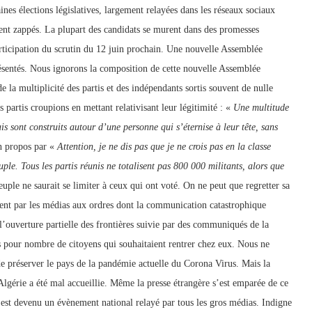
nes élections législatives, largement relayées dans les réseaux sociaux
ent zappés. La plupart des candidats se murent dans des promesses
rticipation du scrutin du 12 juin prochain. Une nouvelle Assemblée
 présentés. Nous ignorons la composition de cette nouvelle Assemblée
de la multiplicité des partis et des indépendants sortis souvent de nulle
partis croupions en mettant relativisant leur légitimité : «
Une multitude
is sont construits autour d’une personne qui s’éternise à leur tête, sans
n propos par «
Attention, je ne dis pas que je ne crois pas en la classe
ple. Tous les partis réunis ne totalisent pas 800 000 militants, alors que
euple ne saurait se limiter à ceux qui ont voté. On ne peut que regretter sa
ment par les médias aux ordres dont la communication catastrophique
’ouverture partielle des frontières suivie par des communiqués de la
s pour nombre de citoyens qui souhaitaient rentrer chez eux. Nous ne
e préserver le pays de la pandémie actuelle du Corona Virus. Mais la
lgérie a été mal accueillie. Même la presse étrangère s’est emparée de ce
ys est devenu un évènement national relayé par tous les gros médias. Indigne