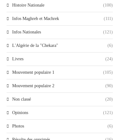
Histoire Nationale
(100)
Infos Maghreb et Machrek
(111)
Infos Nationales
(121)
L'Algérie de la "Chekara"
(6)
Livres
(24)
Mouvement populaire 1
(105)
Mouvement populaire 2
(90)
Non classé
(20)
Opinions
(121)
Photos
(6)
Révolte des opprimés
(16)