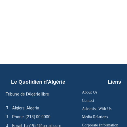
Le Quotidien d'Algérie
Liens
About Us
Tribune de l’Algérie libre
Contact
Algiers, Algeria
Advertise With Us
Phone: (213) 00 0000
Media Relations
Corporate Information
Email: fcn1954@gmail.com