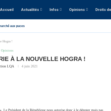
Accueil
Actualités
Infos
Opinions
Droits d
marché aux puces
le Hogra !
Opinions
RIE À LA NOUVELLE HOGRA !
ction LQA
4 juin 2021
». Le Président de la République nous autorise donc à le détester mais pas