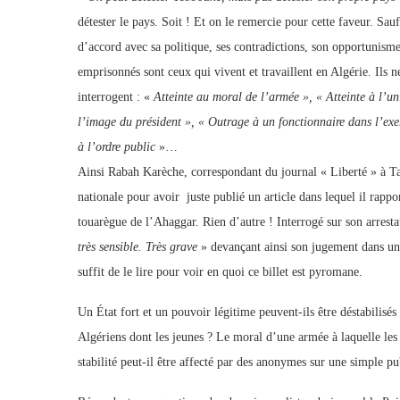
détester le pays. Soit ! Et on le remercie pour cette faveur. Sau
d’accord avec sa politique, ses contradictions, son opportunisme
emprisonnés sont ceux qui vivent et travaillent en Algérie. Ils n
interrogent : «
Atteinte au moral de l’armée », « Atteinte à l’u
l’image du président », « Outrage à un fonctionnaire dans l’exer
à l’ordre public
»…
Ainsi Rabah Karèche, correspondant du journal « Liberté » à Tama
nationale pour avoir juste publié un article dans lequel il rapp
touarègue de l’Ahaggar. Rien d’autre ! Interrogé sur son arres
très sensible. Très grave
» devançant ainsi son jugement dans un É
suffit de le lire pour voir en quoi ce billet est pyromane.
Un État fort et un pouvoir légitime peuvent-ils être déstabilisé
Algériens dont les jeunes ? Le moral d’une armée à laquelle les 
stabilité peut-il être affecté par des anonymes sur une simple pu