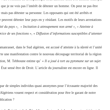
f que je ne vois pas l’intérêt de détester un homme. On peut ne pas être
 mais pas détester sa personne. Les opposants qui ont été arrêtés et
e peuvent détester leur pays en y résidant. Les motifs de leurs arrestations
nité du pays », « Incitation à attroupement non armé », « Atteinte à
cice de ses fonctions
», «
Diffusion d’informations susceptibles d’attenter
nrasset, dans le Sud algérien, est accusé d’atteinte à la sûreté et l’unité
orte une manifestation contre le nouveau découpage territorial de la région
tation, M. Tebboune estime qu’ «
Il a joué à tort au pyromane sur un sujet
tat sensé être de Droit. L’article du journaliste est encore en ligne. Il
s par de simples individus quasi anonymes pour l’écrasante majorité des
Algériens vouent respect et considération pour être le garant de notre
blication ?