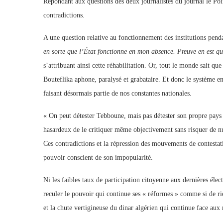
Répondant aux questions des deux journalistes du journal le Poin
contradictions.
A une question relative au fonctionnement des institutions pend
en sorte que l’État fonctionne en mon absence. Preuve en est que
s’attribuant ainsi cette réhabilitation. Or, tout le monde sait qu
Bouteflika aphone, paralysé et grabataire. Et donc le système en
faisant désormais partie de nos constantes nationales.
« On peut détester Tebboune, mais pas détester son propre pays » 
hasardeux de le critiquer même objectivement sans risquer de nui
Ces contradictions et la répression des mouvements de contestati
pouvoir conscient de son impopularité.
Ni les faibles taux de participation citoyenne aux dernières élect
reculer le pouvoir qui continue ses « réformes » comme si de rie
et la chute vertigineuse du dinar algérien qui continue face aux