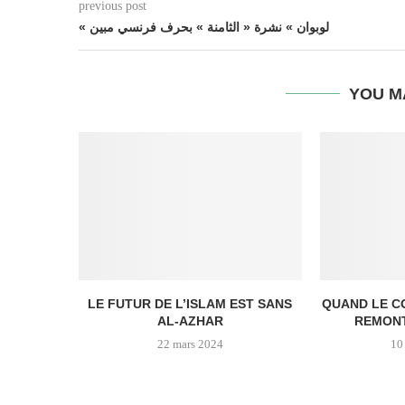
previous post
« لوبوان » نشرة « الثامنة » بحرف فرنسي مبين
YOU M
LE FUTUR DE L’ISLAM EST SANS
QUAND LE C
AL-AZHAR
REMONT
22 mars 2024
10