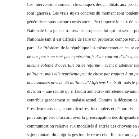
Les interventions souvent clownesques des candidats aux prochai
sont ignorées. Les vrais sujets concrets du moment sont totalem
généralistes sans aucune consistance. Peu importe le taux de pa
Nationale fera jour et traitera les projets de loi qui lui seront
Nationale tant il est difficile de faire un pronostic compte tenu 
part. Le Président de la république lui-même remet en cause ces 
de nos partis ne sont pas représentatifs d’un courant d’idées, ma
aucune volonté d’ouverture ou de réforme »
avant d’atténuer so
politique, mais elle représente peu de chose par rapport à un peu
nous sommes près de 45 millions d’Algériens
! ». Soit mais le p
division – une réalité qu’il faudra admettre- entretenue savam
contribue grandement au malaise actuel. Comme la décision de l
Présidence abscons, contradictoires, incomplets et démoralisant
pouvons qu’être d’accord avec la préoccupation des dirigeants d
communication relative aux modalités d’entrée des citoyens en A
sujet pointant du doigt la gestion de cette crise. Rentrer au pa