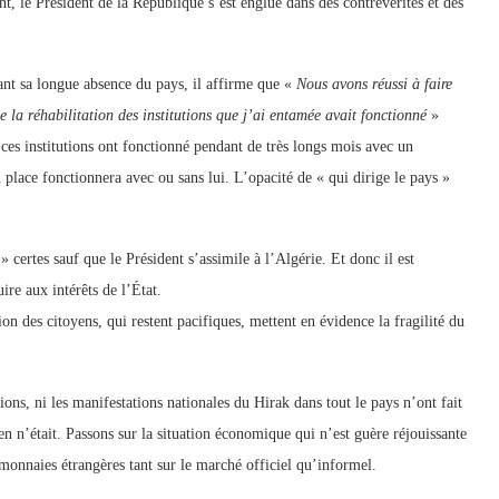
t, le Président de la République s’est englué dans des contrevérités et des
ant sa longue absence du pays, il affirme que «
Nous avons réussi à faire
 la réhabilitation des institutions que j’ai entamée avait fonctionné
»
e ces institutions ont fonctionné pendant de très longs mois avec un
 place fonctionnera avec ou sans lui. L’opacité de « qui dirige le pays »
certes sauf que le Président s’assimile à l’Algérie. Et donc il est
re aux intérêts de l’État.
on des citoyens, qui restent pacifiques, mettent en évidence la fragilité du
ions, ni les manifestations nationales du Hirak dans tout le pays n’ont fait
n n’était. Passons sur la situation économique qui n’est guère réjouissante
 monnaies étrangères tant sur le marché officiel qu’informel.