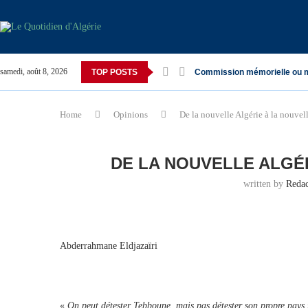
samedi, août 8, 2026
TOP POSTS
Commission mémorielle ou 
Home
Opinions
De la nouvelle Algérie à la nouvel
DE LA NOUVELLE ALGÉ
written by
Reda
Abderrahmane Eldjazaïri
«
On peut détester Tebboune, mais pas détester son propre pays