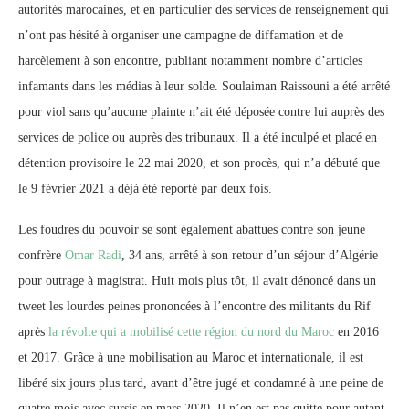
autorités marocaines, et en particulier des services de renseignement qui
n’ont pas hésité à organiser une campagne de diffamation et de
harcèlement à son encontre, publiant notamment nombre d’articles
infamants dans les médias à leur solde. Soulaiman Raissouni a été arrêté
pour viol sans qu’aucune plainte n’ait été déposée contre lui auprès des
services de police ou auprès des tribunaux. Il a été inculpé et placé en
détention provisoire le 22 mai 2020, et son procès, qui n’a débuté que
le 9 février 2021 a déjà été reporté par deux fois.
Les foudres du pouvoir se sont également abattues contre son jeune
confrère
Omar Radi
, 34 ans, arrêté à son retour d’un séjour d’Algérie
pour outrage à magistrat. Huit mois plus tôt, il avait dénoncé dans un
tweet les lourdes peines prononcées à l’encontre des militants du Rif
après
la révolte qui a mobilisé cette région du nord du Maroc
en 2016
et 2017. Grâce à une mobilisation au Maroc et internationale, il est
libéré six jours plus tard, avant d’être jugé et condamné à une peine de
quatre mois avec sursis en mars 2020. Il n’en est pas quitte pour autant,