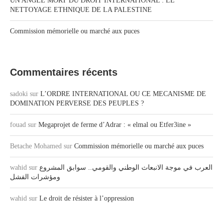
UN ANGLE MORT DU DROIT INTERNATIONAL : LE
NETTOYAGE ETHNIQUE DE LA PALESTINE
Commission mémorielle ou marché aux puces
Commentaires récents
sadoki
sur
L’ORDRE INTERNATIONAL OU CE MECANISME DE
DOMINATION PERVERSE DES PEUPLES ?
fouad
sur
Megaprojet de ferme d’Adrar : « elmal ou Etfer3ine »
Betache Mohamed
sur
Commission mémorielle ou marché aux puces
wahid
sur
العرب في موجة الانبعاث الوطني والقومي.. سوابق المشروع
ومؤشرات الفشل
wahid
sur
Le droit de résister à l’oppression