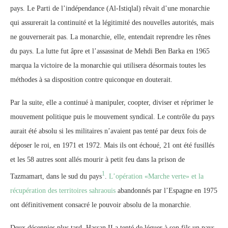
pays. Le Parti de l’indépendance (Al-Istiqlal) rêvait d’une monarchie
qui assurerait la continuité et la légitimité des nouvelles autorités, mais
ne gouvernerait pas. La monarchie, elle, entendait reprendre les rênes
du pays. La lutte fut âpre et l’assassinat de Mehdi Ben Barka en 1965
marqua la victoire de la monarchie qui utilisera désormais toutes les
méthodes à sa disposition contre quiconque en douterait.
Par la suite, elle a continué à manipuler, coopter, diviser et réprimer le
mouvement politique puis le mouvement syndical. Le contrôle du pays
aurait été absolu si les militaires n’avaient pas tenté par deux fois de
déposer le roi, en 1971 et 1972. Mais ils ont échoué, 21 ont été fusillés
et les 58 autres sont allés mourir à petit feu dans la prison de
1
Tazmamart, dans le sud du pays
.
L’opération «Marche verte» et la
récupération des territoires sahraouis
abandonnés par l’Espagne en 1975
ont définitivement consacré le pouvoir absolu de la monarchie.
Deux décennies plus tard, Hassan II a tenté de léguer à son fils un pays