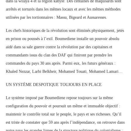
dans la wilaya 4 et la région kabyle. Des centaines de maquisards sont
arrêtés et torturés dans les mêmes locaux et avec les mêmes méthodes
utilisées par les tortionnaires : Massu, Bigeard et Aussaresses.
Les chefs historiques de la révolution sont éliminés physiquement, jetés
en prison ou poussés à l’exil. Boumediene installe un pouvoir absolu
aidé dans sa sale guerre contre la révolution par des capitaines et
commandants issus du clan des DAF qui finiront par prendre les
commandes du pays 30 ans après. Parmi eux, les futurs généraux :
Khaled Nezzar, Larbi Belkheir, Mohamed Touati, Mohamed Lamari…
UN SYSTÈME DESPOTIQUE TOUJOURS EN PLACE
Le système imposé par Boumediene repose toujours sur la même
configuration du pouvoir et poursuit un même et immuable objectif :
maintenir le contrôle total sur le peuple, le pays et ses richesses. Qu’il
est triste de constater que 59 ans après l’indépendance, on retrouve dans
notre pays les grandes lignes de la structure politique du colonialisme :