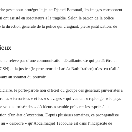
indre geste pour protéger le jeune Djamel Bensmaïl, les images corroborent
i ont assisté en spectateurs à la tragédie. Selon le patron de la police
 la direction générale de la police qui craignait, piètre justification, de
ieux
tice ne relève pas d’une communication défaillante. Ce qui paraît être un
GSN) et la justice (le procureur de Larbâa Nath Irathen) n’est en réalité
ivaux au sommet du pouvoir.
iciaire, le porte-parole non officiel du groupe des généraux janviéristes à
 les « terroristes » et les « sauvages » qui veulent « replonger » le pays
e voix autorisée des « décideurs » semble préparer les esprits à un
ation d’un état d’exception. Depuis plusieurs semaines, ce propagandiste
in au « désordre » qu’Abdelmadjid Tebboune est dans l’incapacité de