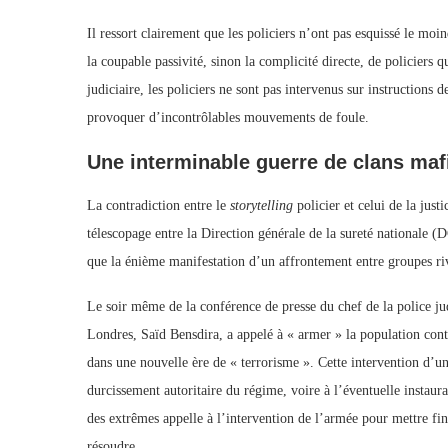
Il ressort clairement que les policiers n’ont pas esquissé le mo
la coupable passivité, sinon la complicité directe, de policiers qu
judiciaire, les policiers ne sont pas intervenus sur instructions de
provoquer d’incontrôlables mouvements de foule.
Une interminable guerre de clans maf
La contradiction entre le
storytelling
policier et celui de la jus
télescopage entre la Direction générale de la sureté nationale (D
que la énième manifestation d’un affrontement entre groupes r
Le soir même de la conférence de presse du chef de la police jud
Londres, Saïd Bensdira, a appelé à « armer » la population contre
dans une nouvelle ère de « terrorisme ». Cette intervention d’un
durcissement autoritaire du régime, voire à l’éventuelle instaur
des extrêmes appelle à l’intervention de l’armée pour mettre f
résoudre.