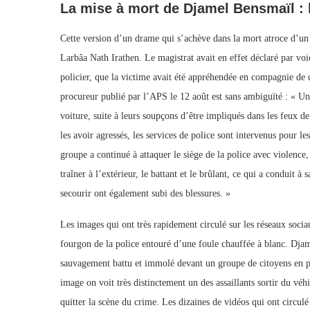
La mise à mort de Djamel Bensmaïl : le
Cette version d’un drame qui s’achève dans la mort atroce d’un
Larbâa Nath Irathen. Le magistrat avait en effet déclaré par voi
policier, que la victime avait été appréhendée en compagnie d
procureur publié par l’APS le 12 août est sans ambiguïté : « Un
voiture, suite à leurs soupçons d’être impliqués dans les feux d
les avoir agressés, les services de police sont intervenus pour l
groupe a continué à attaquer le siège de la police avec violence, 
traîner à l’extérieur, le battant et le brûlant, ce qui a conduit à
secourir ont également subi des blessures. »
Les images qui ont très rapidement circulé sur les réseaux sociau
fourgon de la police entouré d’une foule chauffée à blanc. Djam
sauvagement battu et immolé devant un groupe de citoyens en pré
image on voit très distinctement un des assaillants sortir du véhi
quitter la scène du crime. Les dizaines de vidéos qui ont circulé 