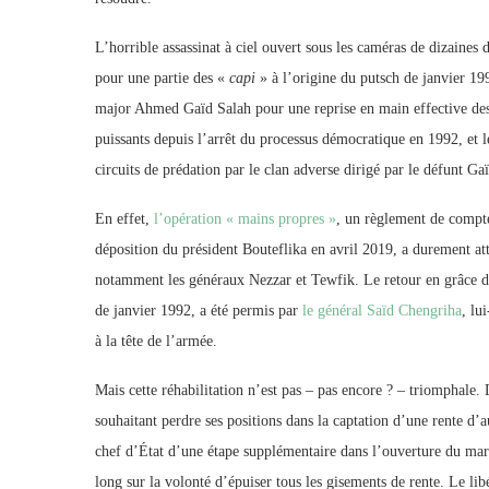
L’horrible assassinat à ciel ouvert sous les caméras de dizaines
pour une partie des «
capi
» à l’origine du putsch de janvier 199
major Ahmed Gaïd Salah pour une reprise en main effective des 
puissants depuis l’arrêt du processus démocratique en 1992, et 
circuits de prédation par le clan adverse dirigé par le défunt Ga
En effet,
l’opération « mains propres »
, un règlement de compte
déposition du président Bouteflika en avril 2019, a durement atte
notamment les généraux Nezzar et Tewfik. Le retour en grâce de
de janvier 1992, a été permis par
le général Saïd Chengriha
, lu
à la tête de l’armée.
Mais cette réhabilitation n’est pas – pas encore ? – triomphale. 
souhaitant perdre ses positions dans la captation d’une rente d’
chef d’État d’une étape supplémentaire dans l’ouverture du mar
long sur la volonté d’épuiser tous les gisements de rente. Le l