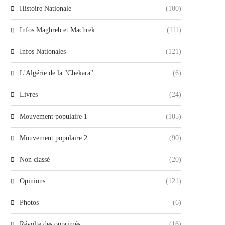
Histoire Nationale
(100)
Infos Maghreb et Machrek
(111)
Infos Nationales
(121)
L'Algérie de la "Chekara"
(6)
Livres
(24)
Mouvement populaire 1
(105)
Mouvement populaire 2
(90)
Non classé
(20)
Opinions
(121)
Photos
(6)
Révolte des opprimés
(16)