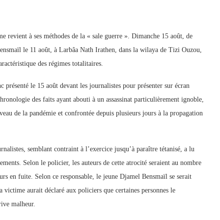
ime revient à ses méthodes de la « sale guerre ». Dimanche 15 août, de
nsmaïl le 11 août, à Larbâa Nath Irathen, dans la wilaya de Tizi Ouzou,
ractéristique des régimes totalitaires.
c présenté le 15 août devant les journalistes pour présenter sur écran
ronologie des faits ayant abouti à un assassinat particulièrement ignoble,
uveau de la pandémie et confrontée depuis plusieurs jours à la propagation
listes, semblant contraint à l’exercice jusqu’à paraître tétanisé, a lu
ements. Selon le policier, les auteurs de cette atrocité seraient au nombre
urs en fuite. Selon ce responsable, le jeune Djamel Bensmaïl se serait
 victime aurait déclaré aux policiers que certaines personnes le
rive malheur.