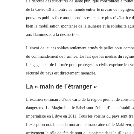
La déroute des structures de santé publique confrontées à toutes 
de la Covid-19 a montré au monde entier le niveau de négligenc
pouvoirs publics face aux incendies est encore plus révélatrice d
bien la mobilisation spontanée de la jeunesse et la solidarité ag
aux flammes et à la destruction.
L’envoi de jeunes soldats seulement armés de pelles pour combat
du commandement de l’armée. Le fait que les médias du régime se
l’engagement de l’armée pour protéger les civils exprime le cyn
sécurité du pays est directement menacée.
La « main de l’étranger »
L’examen sommaire d’une carte de la région permet de constater
dangereux. Le Maghreb et le Sahel sont l’objet d’une déstabilisa
impérialiste en Libye en 2011. Tous les voisins du pays sont frag
l’exception notable de la monarchie marocaine où le Makhzen, s
activement le rôle de tête de pont du sionisme dans le sillage d