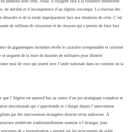
les pénuries dont celle, vitale, d’oxygène face à la virulence renouvelée
e, de stérilité et d’incompétence d’un régime corrompu. La réaction des
u désordre et de la totale impréparation face aux situations de crise. C’est
issante de millions de citoyennes et de citoyens qui a permis de faire face
tre de gigantesques incendies révèle le caractère irresponsable et criminel
 targuent de la mort de dizaines de militaires pour illustrer
isme total de ceux qui jouent avec l’unité nationale dans un contexte où la
 que l’Algérie est aujourd’hui au centre d’un jeu stratégique complexe et
tion néocoloniale qui s’approfondit et s’élargit depuis l’intervention
ilisés par des interventions étrangères directes et/ou indirectes. À
tructure médiévale traditionnellement soumise à l’étranger, joue
u processus de « normalisation » engagé par les principautés du golfe