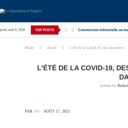
jeudi, août 6, 2026
TOP POSTS
Commission mémorielle ou ma
Home
Zoom
L’été de la Covid-19, des incendies… 
L’ÉTÉ DE LA COVID-19, D
D
written by
Redac
PAR
AW
· AOÛT 17, 2021