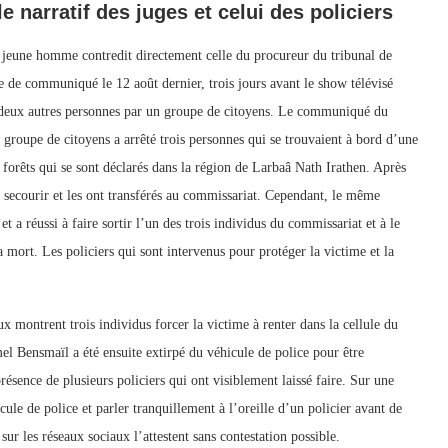
 narratif des juges et celui des policiers
 jeune homme contredit directement celle du procureur du tribunal de
e de communiqué le 12 août dernier, trois jours avant le show télévisé
e deux autres personnes par un groupe de citoyens. Le communiqué du
 groupe de citoyens a arrêté trois personnes qui se trouvaient à bord d’une
e forêts qui se sont déclarés dans la région de Larbaâ Nath Irathen. Après
es secourir et les ont transférés au commissariat. Cependant, le même
et a réussi à faire sortir l’un des trois individus du commissariat et à le
 sa mort. Les policiers qui sont intervenus pour protéger la victime et la
x montrent trois individus forcer la victime à renter dans la cellule du
el Bensmaïl a été ensuite extirpé du véhicule de police pour être
sence de plusieurs policiers qui ont visiblement laissé faire. Sur une
cule de police et parler tranquillement à l’oreille d’un policier avant de
sur les réseaux sociaux l’attestent sans contestation possible.