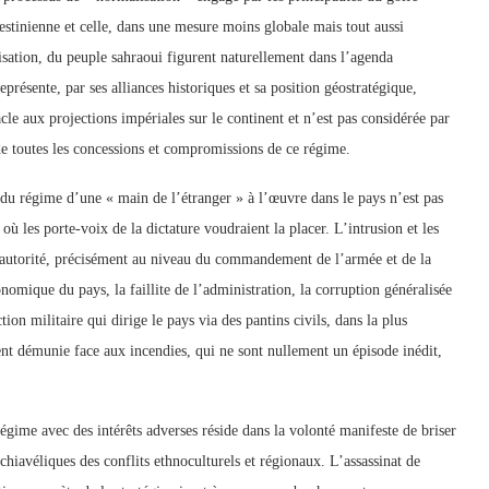
estinienne et celle, dans une mesure moins globale mais tout aussi
nisation, du peuple sahraoui figurent naturellement dans l’agenda
représente, par ses alliances historiques et sa position géostratégique,
e aux projections impériales sur le continent et n’est pas considérée par
e toutes les concessions et compromissions de ce régime.
 du régime d’une « main de l’étranger » à l’œuvre dans le pays n’est pas
ù les porte-voix de la dictature voudraient la placer. L’intrusion et les
d’autorité, précisément au niveau du commandement de l’armée et de la
onomique du pays, la faillite de l’administration, la corruption généralisée
tion militaire qui dirige le pays via des pantins civils, dans la plus
ent démunie face aux incendies, qui ne sont nullement un épisode inédit,
régime avec des intérêts adverses réside dans la volonté manifeste de briser
chiavéliques des conflits ethnoculturels et régionaux. L’assassinat de