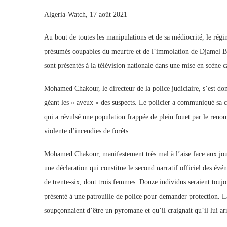
Algeria-Watch, 17 août 2021
Au bout de toutes les manipulations et de sa médiocrité, le rég
présumés coupables du meurtre et de l’immolation de Djamel Be
sont présentés à la télévision nationale dans une mise en scène ca
Mohamed Chakour, le directeur de la police judiciaire, s’est don
géant les « aveux » des suspects. Le policier a communiqué sa ch
qui a révulsé une population frappée de plein fouet par le reno
violente d’incendies de forêts.
Mohamed Chakour, manifestement très mal à l’aise face aux journa
une déclaration qui constitue le second narratif officiel des évén
de trente-six, dont trois femmes. Douze individus seraient toujo
présenté à une patrouille de police pour demander protection. La
soupçonnaient d’être un pyromane et qu’il craignait qu’il lui ar