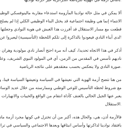
ألا يمكن في مثل حالة نوادينا المأزومة استدعاء مقاربة مالينوفسكي الوظي
الانتماء إنما هي وظيفة اجتماعية قد يختل البناء الوظيفي الكلي إذا لم ي
قطعت مع مسار الاستقلال قد أفرزت هذا الغبش في هوية النوادي وجعلتها ت
لدى أبناء النادي فيعودوا بالذاكرة إلى تلكم اللحظة (التأسيسية) ليعبروا عن أصالة وقضية ناديهم!
أذكر في هذا الاتجاه تحديدا، كيف أنه مرة احتج أنصار نادي مولودية وهران 
ناديهم تأسس في المقدس من الزمن، أي في المولود النبوي الشريف، وعليه
صورة النادي ولا ينعكس بحسب معتقدهم على نتائجه الرياضية.
من هنا تتضح أزمة الهوية التي نعيشها في السياسة وتعيشها السياسة فينا، وه
مع شروط لحظة التأسيس للوعي الوطني وممارسته من خلال عديد الوسائل وال
يعبر عنها الجيل الحالي بالعنف كأداة انتقام من الواقع والخيبات والانهيار
الاستقلال.
فالأزمة أذن، هي، والحال هذه، أكبر من أن تختزل في كونها مجرد أزمة مادي
بافتقاد نوادينا لذاكرتها وأساس انبثاقها وبعدها الاجتماعي والسياسي في ترا