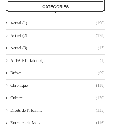
CATEGORIES
Actuel (1)
(190)
Actuel (2)
(178)
Actuel (3)
(13)
AFFAIRE Babanadjar
(1)
Brèves
(69)
Chronique
(118)
Culture
(120)
Droits de l’Homme
(135)
L’ALGÉRIE, GRANDE ABSENTE DU
PRISE DE POSITION : SOL
Entretien du Mois
(116)
SOUTIEN INTERNATIONAL À LA...
AVEC L’ENTRAÎNEUR BELM