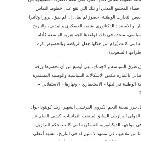
فضاء المجتمع المدني أو تلك التي تقع على خطوط التماس
عض التجارب الوطنية، حضورٌ لم يقل، إن لم يفق، بروزا وتأثيرا،
 أو الاستبداد الدكتاتوري بشقيه العسكري والمدني، والتاريخ
ياسي، متخذة في ذلك قواعدها الجماهيرية الواسعة كأداة
ة التي كانت يُرام من خلالها جعل الرياضة وبالخصوص كرة
رق طرق السياسة والاجتماع، لهي أوسع من أن تحصرها ورقة
النضالي باعتباره مكمن الإشكالات السياسية والوطنية المستمرة
الوطنية في ليلها « الاستعماري » ونهارها « الاستقلالي »
 بيرز بمعية النجم الكروي الفرنسي الشهير إريك كونتونا حول
الدولي البرازيلي السابق لمنتخب الثمانينات، كشف الفيلم عن
 في مواجهة الديكتاتورية العسكرية التي كانت تحكم البرازيل،
نما من ملاعبها، في مشهد لا مثيل له في التاريخ، مشهد أعطى