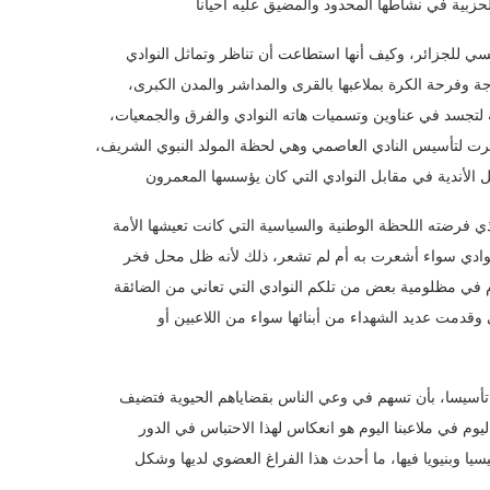
نسي للجزائر، وكيف أنها استطاعت أن تناظر وتماثل النوادي
 وفرحة الكرة بملاعبها بالقرى والمداشر والمدن الكبرى،
تجسد في عناوين وتسميات هاته النوادي والفرق والجمعيات،
يرت لتأسيس النادي العاصمي وهي لحظة المولد النبوي الشريف،
لذي فرضته اللحظة الوطنية والسياسية التي كانت تعيشها الأمة
النوادي سواء أشعرت به أم لم تشعر، ذلك لأنه ظل محل فخر
م في مظلومية بعض من تلكم النوادي التي تعاني من الضائقة
 وقدمت عديد الشهداء من أبنائها سواء من اللاعبين أو
ه تأسيسا، بأن تسهم في وعي الناس بقضاياهم الحيوية فتضيف
وم في ملاعبنا اليوم هو انعكاس لهذا الاحتباس في الدور
ا وبنيويا فيها، ما أحدث هذا الفراغ العضوي لديها وشكل