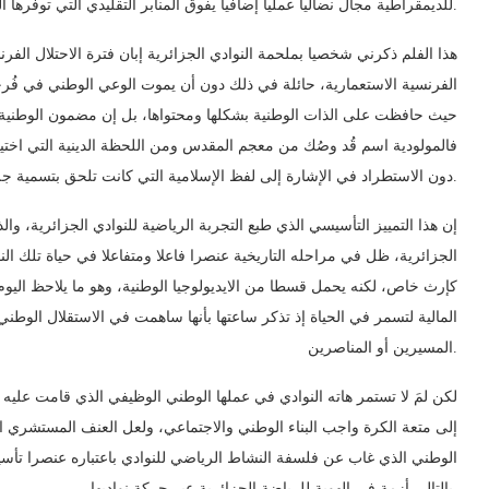
للديمقراطية مجال نضاليا عمليا إضافيا يفوق المنابر التقليدي التي توفرها الحزبية في نشاطها المحدود والمضيق عليه أحيانا.
هذا الفلم ذكرني شخصيا بملحمة النوادي الجزائرية إبان فترة الاحتلال الفر
الفرنسية الاستعمارية، حائلة في ذلك دون أن يموت الوعي الوطني في فُرجة
حيث حافظت على الذات الوطنية بشكلها ومحتواها، بل إن مضمون الوطنية ل
فالمولودية اسم قُد وصُك من معجم المقدس ومن اللحظة الدينية التي اخت
دون الاستطراد في الإشارة إلى لفظ الإسلامية التي كانت تلحق بتسمية جل الأندية في مقابل النوادي التي كان يؤسسها المعمرون.
إن هذا التمييز التأسيسي الذي طبع التجربة الرياضية للنوادي الجزائرية، وا
الجزائرية، ظل في مراحله التاريخية عنصرا فاعلا ومتفاعلا في حياة تلك 
كإرث خاص، لكنه يحمل قسطا من الايديولوجيا الوطنية، وهو ما يلاحظ اليو
المالية لتسمر في الحياة إذ تذكر ساعتها بأنها ساهمت في الاستقلال الوطني
المسيرين أو المناصرين.
لكن لمَ لا تستمر هاته النوادي في عملها الوطني الوظيفي الذي قامت علي
إلى متعة الكرة واجب البناء الوطني والاجتماعي، ولعل العنف المستشري الي
الوطني الذي غاب عن فلسفة النشاط الرياضي للنوادي باعتباره عنصرا تأسيسي
بالتالي أزمة في الهوية للرياضة الجزائرية عبر حركة نواديها.