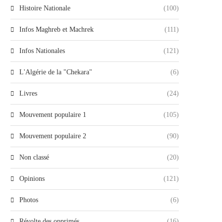
Histoire Nationale
(100)
Infos Maghreb et Machrek
(111)
Infos Nationales
(121)
L'Algérie de la "Chekara"
(6)
Livres
(24)
Mouvement populaire 1
(105)
Mouvement populaire 2
(90)
Non classé
(20)
Opinions
(121)
Photos
(6)
Révolte des opprimés
(16)