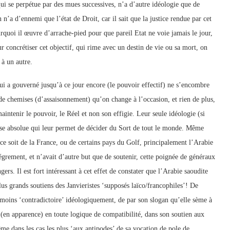
qui se perpétue par des mues successives, n’a d’autre idéologie que de
 n’a d’ennemi que l’état de Droit, car il sait que la justice rendue par cet
urquoi il œuvre d’arrache-pied pour que pareil Etat ne voie jamais le jour,
ur concrétiser cet objectif, qui rime avec un destin de vie ou sa mort, on
 à un autre.
 qui a gouverné jusqu’à ce jour encore (le pouvoir effectif) ne s’encombre
 de chemises (d’assaisonnement) qu’on change à l’occasion, et rien de plus,
aintenir le pouvoir, le Réel et non son effigie. Leur seule idéologie (si
ise absolue qui leur permet de décider du Sort de tout le monde. Même
e ce soit de la France, ou de certains pays du Golf, principalement l’Arabie
légrement, et n’avait d’autre but que de soutenir, cette poignée de généraux
ngers. Il est fort intéressant à cet effet de constater que l’Arabie saoudite
us grands soutiens des Janvieristes ‘supposés laïco/francophiles’! De
n moins ‘contradictoire’ idéologiquement, de par son slogan qu’elle sème à
t (en apparence) en toute logique de compatibilité, dans son soutien aux
ême dans les cas les plus ‘aux antipodes’ de sa vocation de pole de