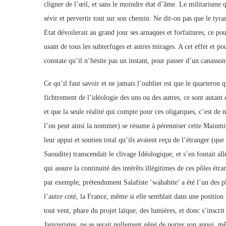
cligner de l’œil, et sans le moindre état d’âme. Le militarisme 
sévir et pervertir tout sur son chemin. Ne dit-on pas que le tyran
Etat dévoilerait au grand jour ses arnaques et forfaitures, ce po
usant de tous les subterfuges et autres mirages. A cet effet et po
constate qu’il n’hésite pas un instant, pour passer d’un canasson
Ce qu’il faut savoir et ne jamais l’oublier est que le quarteron
fichtrement de l’idéologie des uns ou des autres, ce sont autant
et que la seule réalité qui compte pour ces oligarques, c’est de m
l’on peut ainsi la nommer) se résume à pérenniser cette Mainm
leur appui et soutien total qu’ils avaient reçu de l’étranger (qu
Saoudite) transcendait le clivage Idéologique, et s’en foutait al
qui assure la continuité des intérêts illégitimes de ces pôles étra
par exemple, prétendument Salafiste ‘wahabite’ a été l’un des pl
l’autre coté, la France, même si elle semblait dans une positio
tout vent, phare du projet laïque, des lumières, et donc s’inscri
Janvieristes, ne se serait nullement gêné de porter son appui, m