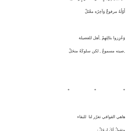
أَوّلُهُ مرفوعًٌ وَآخِرُه معْتَلْ
وَعُزِزوا بثالِثهِمْ ,أهل للفضيلة
صيته مسموعٌ , لكن سلوكَهُ منحَلْ,
* * *
هاهي القوافي تغرّر لنا للبقاء
وتقولُ لَكَ ارحَلْ٠