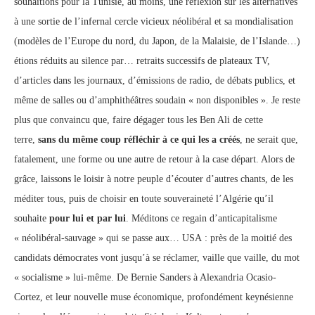
souhaitions pour la Tunisie, au moins, une réflexion sur les alternatives
à une sortie de l’infernal cercle vicieux néolibéral et sa mondialisation
(modèles de l’Europe du nord, du Japon, de la Malaisie, de l’Islande…)
étions réduits au silence par… retraits successifs de plateaux TV,
d’articles dans les journaux, d’émissions de radio, de débats publics, et
même de salles ou d’amphithéâtres soudain « non disponibles ». Je reste
plus que convaincu que, faire dégager tous les Ben Ali de cette
terre,
sans du même coup réfléchir à ce qui les a créés
, ne serait que,
fatalement, une forme ou une autre de retour à la case départ. Alors de
grâce, laissons le loisir à notre peuple d’écouter d’autres chants, de les
méditer tous, puis de choisir en toute souveraineté l’Algérie qu’il
souhaite
pour lui et par lui
. Méditons ce regain d’anticapitalisme
« néolibéral-sauvage » qui se passe aux… USA : près de la moitié des
candidats démocrates vont jusqu’à se réclamer, vaille que vaille, du mot
« socialisme » lui-même. De Bernie Sanders à Alexandria Ocasio-
Cortez, et leur nouvelle muse économique, profondément keynésienne