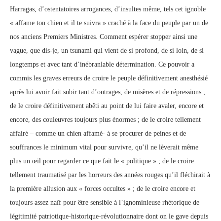
Harragas, d’ostentatoires arrogances, d’insultes même, tels cet ignoble
« affame ton chien et il te suivra » craché à la face du peuple par un de
nos anciens Premiers Ministres. Comment espérer stopper ainsi une
vague, que dis-je, un tsunami qui vient de si profond, de si loin, de si
longtemps et avec tant d’inébranlable détermination. Ce pouvoir a
commis les graves erreurs de croire le peuple définitivement anesthésié
après lui avoir fait subir tant d’outrages, de misères et de répressions ;
de le croire définitivement abêti au point de lui faire avaler, encore et
encore, des couleuvres toujours plus énormes ; de le croire tellement
affairé – comme un chien affamé- à se procurer de peines et de
souffrances le minimum vital pour survivre, qu’il ne lèverait même
plus un œil pour regarder ce que fait le « politique » ; de le croire
tellement traumatisé par les horreurs des années rouges qu’il fléchirait à
la première allusion aux « forces occultes » ; de le croire encore et
toujours assez naïf pour être sensible à l’ignominieuse rhétorique de
légitimité patriotique-historique-révolutionnaire dont on le gave depuis