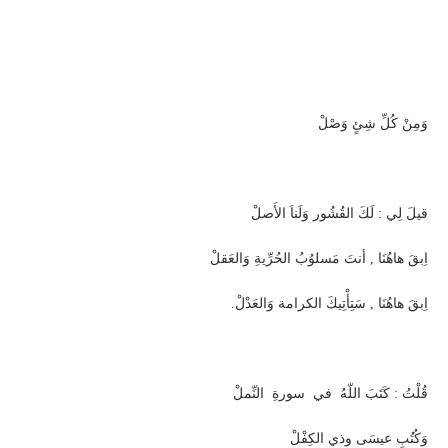
وَمِنْ كُلِّ شِئٍ وَصْلْ
قيلَ لِي : لَكَ القُشُور وَلَناَ الأَصلْ
اِبقَ هاهُنَا , أنتَ مَسلوُبُ الحُرِّيةِ وَالعَقلْ
.اِبقَ هاهُنَا , سَتِأْتِيكَ الكرامة وَالعَدْلْ
قُلْتُ : كَتَبَ اللّهُ في سورةِ النِّملْ
وَكُتُبِ عيسَى وذي الكِفْلْ