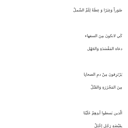
صُوَراً وَعِبَرًا وَ عِظَةً لِلَمِّ الشّملْ
كَي لانكونَ مِنَ السفهاء
دعاة المَفْسَدَةِ وَالجَهْل
يَرْتَزِقونَ مِنْ دمِ الضحايِا
مِنَ المَجْزَرَةِ وَالقَتْلْ
الّذين بَسطوا أيدِهِمْ عَلَيْنَا
بِقَبْضَةِ رَجُلٍ اِخْتَلْ