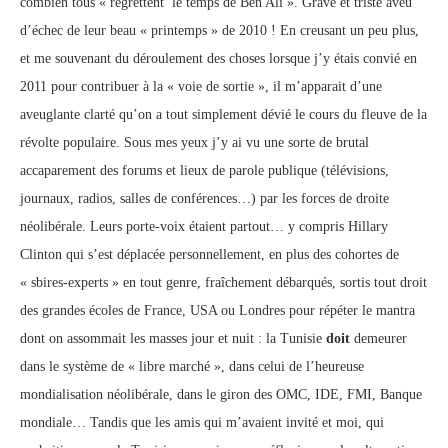
combien tous « regrettent le temps de Ben Ali ». Grave et triste aveu
d’échec de leur beau « printemps » de 2010 ! En creusant un peu plus,
et me souvenant du déroulement des choses lorsque j’y étais convié en
2011 pour contribuer à la « voie de sortie », il m’apparait d’une
aveuglante clarté qu’on a tout simplement dévié le cours du fleuve de la
révolte populaire. Sous mes yeux j’y ai vu une sorte de brutal
accaparement des forums et lieux de parole publique (télévisions,
journaux, radios, salles de conférences…) par les forces de droite
néolibérale. Leurs porte-voix étaient partout… y compris Hillary
Clinton qui s’est déplacée personnellement, en plus des cohortes de
« sbires-experts » en tout genre, fraîchement débarqués, sortis tout droit
des grandes écoles de France, USA ou Londres pour répéter le mantra
dont on assommait les masses jour et nuit : la Tunisie
doit
demeurer
dans le système de « libre marché », dans celui de l’heureuse
mondialisation néolibérale, dans le giron des OMC, IDE, FMI, Banque
mondiale… Tandis que les amis qui m’avaient invité et moi, qui