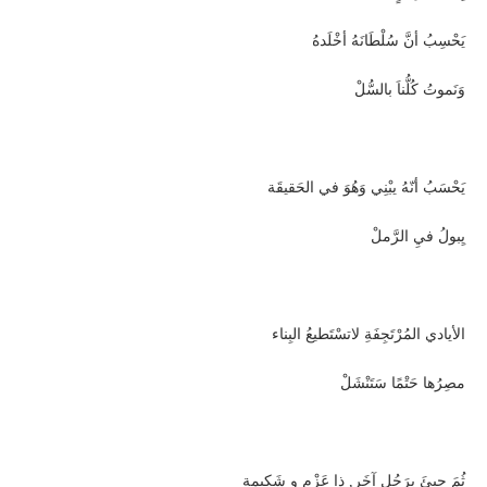
يَحْسِبُ أنَّ سُلْطَانَهُ أخْلَدهُ
وَنَموتُ كُلُّناَ بالسُّلْ
يَحْسَبُ أنّهُ يبْنِي وَهُوَ في الحَقيقَة
يِبولُ فيِ الرَّملْ
الأيادي المُرْتَجِفَةِ لاتسْتَطيعُ البِناء
مصِرُها حَتْمًا سَتَنْشَلْ
ثُمَ جيئَ بِرَجُلٍ آخَر, ذا عَزْمٍ و شَكِيمة