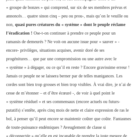
« groupe de bonzes » qui comprend, sur six de ses membres prévus et
annoncés… quatre sinon cinq – peu ou prou-, mais qu’on le veuille ou
non,
quasi pures créatures du « système » dont le peuple réclame
l’éradication !
Ose-t-on continuer à prendre ce peuple pour un
ramassis de demeurés ? Ne voit-on aucune issue pour « sauver » -
encore- privilèges, situations acquises, avenir doré de ses
progénitures… que par une compromission ou une autre avec le
« système » à dégager, ou ce qu’il en reste ? Encore gravissime erreur !
Jamais ce peuple ne se laissera berner par de telles manigances. Les
cordes sont bien trop grosses et bien trop visibles. À vrai dire, je n’ai de
cesse de m’étonner – et d’être écœuré -, de voir à quel point le
« système résiduel » et ses commensaux (encore actuels ou futurs-
putatifs) s’entête, après cinq mois de nette et claire expression de ras le
bol, à penser qu’il peut encore se maintenir coûter que coûte. Fantasmes
de toute-puissance endémiques ? Aveuglement de classe si
« déconnectée » qu’elle en est incapable de prendre la juste mesure de