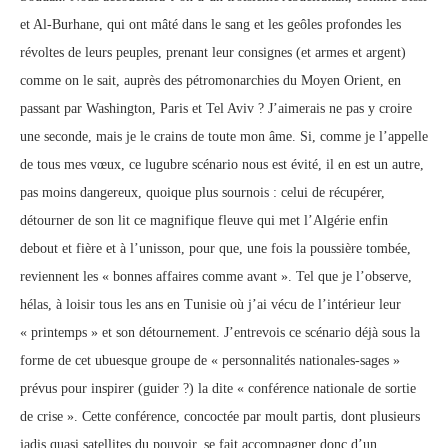
et Al-Burhane, qui ont mâté dans le sang et les geôles profondes les
révoltes de leurs peuples, prenant leur consignes (et armes et argent)
comme on le sait, auprès des pétromonarchies du Moyen Orient, en
passant par Washington, Paris et Tel Aviv ? J’aimerais ne pas y croire
une seconde, mais je le crains de toute mon âme. Si, comme je l’appelle
de tous mes vœux, ce lugubre scénario nous est évité, il en est un autre,
pas moins dangereux, quoique plus sournois : celui de récupérer,
détourner de son lit ce magnifique fleuve qui met l’Algérie enfin
debout et fière et à l’unisson, pour que, une fois la poussière tombée,
reviennent les « bonnes affaires comme avant ». Tel que je l’observe,
hélas, à loisir tous les ans en Tunisie où j’ai vécu de l’intérieur leur
« printemps » et son détournement. J’entrevois ce scénario déjà sous la
forme de cet ubuesque groupe de « personnalités nationales-sages »
prévus pour inspirer (guider ?) la dite « conférence nationale de sortie
de crise ». Cette conférence, concoctée par moult partis, dont plusieurs
jadis quasi satellites du pouvoir, se fait accompagner donc d’un