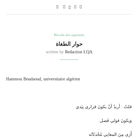
Révolte des opprimés
حوار الطغاة
written by
Redaction LQA
Hammou Boudaoud, universitaire algérien
قلتُ : أريدُ أنْ يكونَ قراري بِيَدي
.وَيكونَ قولي فَصل
أَرَى مِنَ المعانِي مُحْدثَاتُه