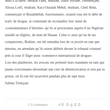
Mais à la barre, Belayat Fahsi, étudiant, Hafsi Sofiane, commerçant,
Alioua Lotfi, étudiant, Kaci-Ousalah Mehdi, étudiant, Cheli Réda,
commerçant et Bouabdellah, fonctionnaire, avaient tous nié le délit de
trafic de drogue, se contentant de reconnaître leur statut de
«consommateurs d’héroïne» qu’ils se procuraient auprès d’un Nigérian
installé en Algérie, du nom de Hassan. Celui-ci ainsi qu’un de ses
compatriotes, Brahim, ont été entendus lors de ce procès en tant que
témoins, en attendant qu’ils soient déférés devant le tribunal criminel
près la cour d’Alger pour «commerce international de drogue».
Lors des plaidoiries, les avocats ont présenté leurs mandants en tant que
jeunes toxicomanes nécessitant une cure de désintoxication et non pas la
prison, où ils ont été incarcérés pendant plus de sept mois.
Salima Tlemçani
8 comments
0