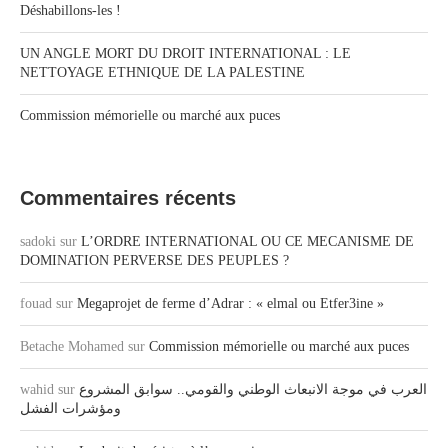
Déshabillons-les !
UN ANGLE MORT DU DROIT INTERNATIONAL : LE
NETTOYAGE ETHNIQUE DE LA PALESTINE
Commission mémorielle ou marché aux puces
Commentaires récents
sadoki
sur
L’ORDRE INTERNATIONAL OU CE MECANISME DE
DOMINATION PERVERSE DES PEUPLES ?
fouad
sur
Megaprojet de ferme d’Adrar : « elmal ou Etfer3ine »
Betache Mohamed
sur
Commission mémorielle ou marché aux puces
wahid
sur
العرب في موجة الانبعاث الوطني والقومي.. سوابق المشروع
ومؤشرات الفشل