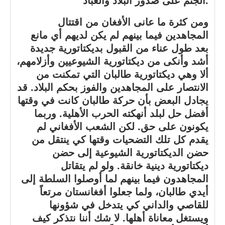
الجثم على صدور البلاد والعباد.
ومن كثرة ما عانى الأفغان من اقتتال
المجاهدين فيما بينهم لم يكن لديهم أي مانع
بعد طول عناء من القبول بديكتاتورية جديدة
أشد وأنكى من ديكتاتورية الشيوعيين وأزلامهم،
ألا وهي ديكتاتورية طالبان التي تمكنت من
الانتصار على المجاهدين والفوز بحكم البلاد. قد
يجادل البعض بأن حركة طالبان كانت في وقتها
أفضل حل لبلد أنهكته الحرب الأهلية. وربما
يكونون على حق. لكن الشعب الأفغاني لم
يقدم كل تلك التضحيات وقتها كي ينتقل من
حضن الديكتاتورية الشيوعية إلى حضن
ديكتاتورية دينية خانقة. ولو لم يتقاتل
المجاهدون فيما بينهم لما أوصلوا السلطة إلى
أيدي طالبان، ولما جعلوا أفغانستان مرتعاً
للقاصي والداني كي يتدخل في شؤونها
ويستغل معاناة أهلها. لا شك أننا نتذكر كيف