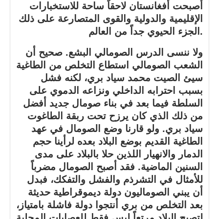
أصبحت أفغانستان لاحقاً ساحة للاستخبارات
الإقليمية والدولية والقوى المتصارعة على ذلك
الجزء الحيوي جداً من العالم.
ولا ننسى الدرس الصومالي البشع. صحيح أن
الشعب الصومالي استطاع التخلص من الطاغية
سيئ الصيت محمد سياد بري، لكنه فشل
بسبب احترابه الداخلي ونزاعه الدموي على
السلطة فيما بعد في بناء صومال جديد أفضل
من ذلك الذي كان يرزح تحت ربقة الطاغوت
سياد بري. ولو قارنا وضع الصومال في عهد
الطاغية القديم بوضع البلاد بعده لرأينا حجم
الدمار والانهيار اللذين حلا بالبلاد على مدى
السنين الماضية. فقد أصبح الصومال مضرباً
للأمثال في التشرذم والفشل والتفكك، فبدل
أن يبني الصوماليون دولة ديموقراطية حديثة
بعد التخلص من بري أنتجوا دولة فاشلة بامتياز،
لتصبح البلاد مرتعاً ليس فقط للعصابات المحلية