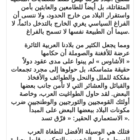
المتقاتلة، بل أيضاً للطامعين والعابثين بأمن
واستقرار البلاد من خارج الحدود، ولا ننسى أن
الفراغ السياسي يغري الخارج بالتدخل دائماً، لا
سيما أن الطبيعة نفسها لا تسمح بالفراغ.
ومما يجعل الكثير من بلادنا العربية الثائرة
عرضة للأفغنة والصوملة أن حكامها
« الأشاوس » لم يبنوا على مدى عقود دولاً
حقيقة متماسكة، بل حولوها إلى مجرد تجمعات
مفككة للملل والنحل والطوائف والأفخاذ
والقبائل والعشائر التي لا تأمن جانب بعضها
البعض. لقد حاول الطواغيت العرب، وخاصة
أولئك القومجيين والثورجيين والوطنجيين ضرب
مكونات البلاد ببعضها البعض على المبدأ
الاستعماري الحقير: « فرّق تسد ».
فتلك هي الوسيلة الأفضل للطغاة العرب
للسيطرة على الشعوب والتحكم برقابها. بعبارة