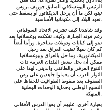
بناء دول بالحديد والنار لفترة ما، كما فعل
الرئيس اليوغسلافي السابق جوزيف بروس
تيتو، لكن ما أن يرحل الديكتاتور أو يسقط حتى
تعود البلاد إلى مكوناتها الأساسية.
وقد شاهدنا كيف تشرذم الاتحاد السوفياتي
رغم قوته الجبارة، وكيف تفككت يوغسلافيا بعد
تيتو إلى كيانات ودويلات متناحرة. ورأينا أيضاً
كم كان سهلاً تفتيت العراق بعد رحيل
الديكتاتورية. وما حل بالعراق وبيوغسلافيا
ممكن أن يحل ببعض البلدان العربية ذات
التنوع العرقي والطائفي والديني. لهذا على
الثوار العرب أن يعملوا جاهدين على رص
الصفوف بعد سقوط الطواغيت للحفاظ على
النسيج الوطني وحماية الوحدات الوطنية
المنهكة.
بعبارة أخرى، عليهم أن يعوا الدرس الأفغاني