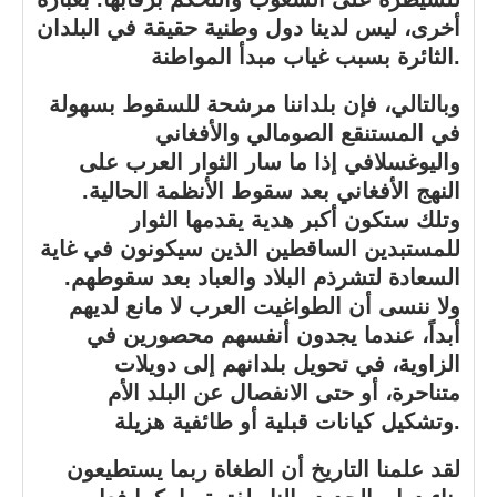
أخرى، ليس لدينا دول وطنية حقيقة في البلدان
الثائرة بسبب غياب مبدأ المواطنة.
وبالتالي، فإن بلداننا مرشحة للسقوط بسهولة
في المستنقع الصومالي والأفغاني
واليوغسلافي إذا ما سار الثوار العرب على
النهج الأفغاني بعد سقوط الأنظمة الحالية.
وتلك ستكون أكبر هدية يقدمها الثوار
للمستبدين الساقطين الذين سيكونون في غاية
السعادة لتشرذم البلاد والعباد بعد سقوطهم.
ولا ننسى أن الطواغيت العرب لا مانع لديهم
أبداً، عندما يجدون أنفسهم محصورين في
الزاوية، في تحويل بلدانهم إلى دويلات
متناحرة، أو حتى الانفصال عن البلد الأم
وتشكيل كيانات قبلية أو طائفية هزيلة.
لقد علمنا التاريخ أن الطغاة ربما يستطيعون