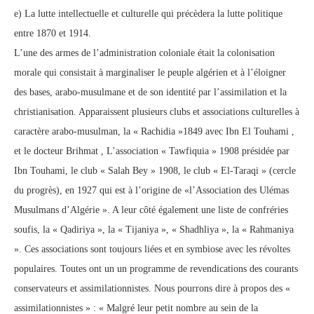
e) La lutte intellectuelle et culturelle qui précèdera la lutte politique
entre 1870 et 1914.
L’une des armes de l’administration coloniale était la colonisation
morale qui consistait à marginaliser le peuple algérien et à l’éloigner
des bases, arabo-musulmane et de son identité par l’assimilation et la
christianisation. Apparaissent plusieurs clubs et associations culturelles à
caractère arabo-musulman, la « Rachidia »1849 avec Ibn El Touhami ,
et le docteur Brihmat , L’association « Tawfiquia » 1908 présidée par
Ibn Touhami, le club « Salah Bey » 1908, le club « El-Taraqi » (cercle
du progrès), en 1927 qui est à l’origine de «l’Association des Ulémas
Musulmans d’Algérie ». A leur côté également une liste de confréries
soufis, la « Qadiriya », la « Tijaniya », « Shadhliya », la « Rahmaniya
». Ces associations sont toujours liées et en symbiose avec les révoltes
populaires. Toutes ont un un programme de revendications des courants
conservateurs et assimilationnistes. Nous pourrons dire à propos des «
assimilationnistes » : « Malgré leur petit nombre au sein de la