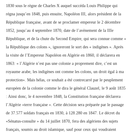
1830 sous le règne de Charles X auquel succéda Louis Philippe qui
régna jusqu’en 1848, puis ensuite, Napoléon III, alors président de la
République française, avant de se proclamer empereur le 2 décembre
1852, jusqu’au 4 septembre 1870, date de l’avènement de la IIIe
République, et de la chute du Second Empire, qui sera connue comme «
la République des colons », ignoreront le sort des « indigènes ». Après
la visite de l’Empereur Napoléon en Algérie en 1860, il déclarera en
1863: « l’Algérie n’est pas une colonie a proprement dire, c’est un
royaume arabe, les indigènes ont comme les colons, un droit égal à ma
protection». Mais hélas, ce souhait a été contrecarré par le peuplement
européen de la colonie comme le dira le général Clauzel, le 9 août 1835
: Ainsi donc, le 4 novembre 1848, la Constitution française déclarera
l’Algérie «terre française ». Cette décision sera préparée par le passage
de 37.577 soldats français en 1830, à 128.280 en 1847. Le décret du
«Sénatus-consulte » du 14 juillet 1870, fera des algériens des sujets
français, soumis au droit islamique, sauf pour ceux qui voudraient