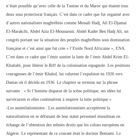
n’était possible qu’avec celle de la Tunisie et du Maroc qui étaient tous
deux sous protectorat français. C’est dans ce cadre que fut organisé avec
d’autres nationalistes maghrébins comme Messali Hadj, Ali El-Djamai
El-Marakchi, Abdel Aziz El-Mounaouir, Abdel Kader Ben Hadj Ali, un
congrès portant sur la situation des peuples maghrébins sous domination
française et c’est ainsi que fut crée « l’Etoile Nord Africaine », ENA.
C’est dans ce cadre que l’émir soutint la lutte de l’émir Abdel Krim El-
Khattabi, pour libérer le Riff de la colonisation espagnole. Les positions
courageuses de l’émir Khaled, lui valurent l’expulsion en 1926 vers
Damas où il décéda en 1936. Le chapitre se termine sur la phrase
suivante : « Si l’homme disparut de la scène politique, ses idées lui
survécurent et elles continuèrent à inspirer la lutte politique »
-Les assimilationnistes : Les assimilationnistes acceptèrent la
naturalisation en se défaisant de leur statut personnel musulman en
échange de l’obtention des mêmes droits que les colons européens en
Algérie. Le représentant de ce courant était le docteur Bentami. Le