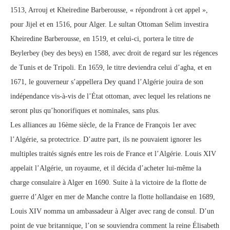
1513, Arrouj et Kheiredine Barberousse, « répondront à cet appel »,
pour Jijel et en 1516, pour Alger. Le sultan Ottoman Selim investira
Kheiredine Barberousse, en 1519, et celui-ci, portera le titre de
Beylerbey (bey des beys) en 1588, avec droit de regard sur les régences
de Tunis et de Tripoli. En 1659, le titre deviendra celui d’agha, et en
1671, le gouverneur s’appellera Dey quand l’Algérie jouira de son
indépendance vis-à-vis de l’État ottoman, avec lequel les relations ne
seront plus qu’honorifiques et nominales, sans plus.
Les alliances au 16ème siècle, de la France de François 1er avec
l’Algérie, sa protectrice. D’autre part, ils ne pouvaient ignorer les
multiples traités signés entre les rois de France et l’Algérie. Louis XIV
appelait l’Algérie, un royaume, et il décida d’acheter lui-même la
charge consulaire à Alger en 1690. Suite à la victoire de la flotte de
guerre d’Alger en mer de Manche contre la flotte hollandaise en 1689,
Louis XIV nomma un ambassadeur à Alger avec rang de consul. D’un
point de vue britannique, l’on se souviendra comment la reine Élisabeth