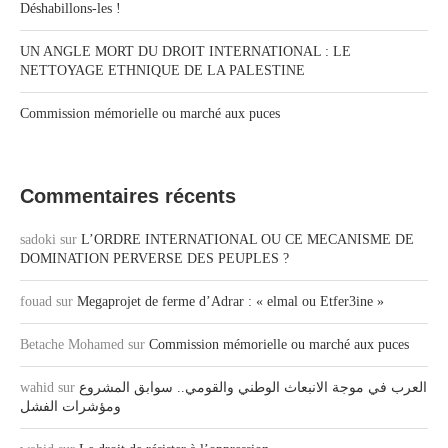
Déshabillons-les !
UN ANGLE MORT DU DROIT INTERNATIONAL : LE
NETTOYAGE ETHNIQUE DE LA PALESTINE
Commission mémorielle ou marché aux puces
Commentaires récents
sadoki
sur
L’ORDRE INTERNATIONAL OU CE MECANISME DE
DOMINATION PERVERSE DES PEUPLES ?
fouad
sur
Megaprojet de ferme d’Adrar : « elmal ou Etfer3ine »
Betache Mohamed
sur
Commission mémorielle ou marché aux puces
wahid
sur
العرب في موجة الانبعاث الوطني والقومي.. سوابق المشروع
ومؤشرات الفشل