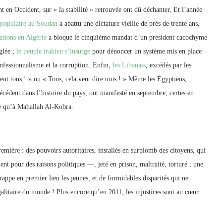
t en Occident, sur « la stabilité » retrouvée ont dû déchanter. Et l’année
n populaire au Soudan
a abattu une dictature vieille de près de trente ans,
ations en Algérie
a bloqué le cinquième mandat d’un président cacochyme
glée ;
le peuple irakien s’insurge
pour dénoncer un système mis en place
onfessionnalisme et la corruption. Enfin,
les Libanais
, excédés par les
nt tous ! » ou « Tous, cela veut dire tous ! » Même les Égyptiens,
précédent dans l’histoire du pays, ont manifesté en septembre, certes en
ie qu’à Mahallah Al-Kobra.
mière : des pouvoirs autoritaires, installés en surplomb des citoyens, qui
t pour des raisons politiques —, jeté en prison, maltraité, torturé ; une
appe en premier lieu les jeunes, et de formidables disparités qui ne
égalitaire du monde ! Plus encore qu’en 2011, les injustices sont au cœur