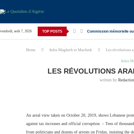
vendredi, août 7, 2026
TOP POSTS
Commission mémorielle ou
Home
Infos Maghreb et Machrek
Les révolutions ar
Infos M
LES RÉVOLUTIONS ARAB
written by
Redacti
An areal view taken on October 20, 2019, shows Lebanese prote
against tax increases and official corruption. – Tens of thousan
from politicians and dozens of arrests on Friday, insisting the