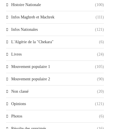
Histoire Nationale
(100)
Infos Maghreb et Machrek
(111)
Infos Nationales
(121)
L'Algérie de la "Chekara"
(6)
Livres
(24)
Mouvement populaire 1
(105)
Mouvement populaire 2
(90)
Non classé
(20)
Opinions
(121)
Photos
(6)
Révolte des opprimés
(16)