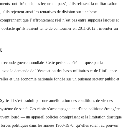
ts, ont tiré quelques leçons du passé, s’ils refusent la militarisation
’ils rejettent aussi les tentatives de division sur une base
 comprennent que l’affrontement réel n’est pas entre supposés laïques et
n obstacle qu’ils avaient tenté de contourner en 2011-2012 : inventer un
t
e la seconde guerre mondiale. Cette période a été marquée par la
— avec la demande de l’évacuation des bases militaires et de l’influence
relles et une économie nationale fondée sur un puissant secteur public et
 Syrie. Il s’est traduit par une amélioration des conditions de vie des
u système de santé. Ces choix s’accompagnaient d’une politique étrangère
ouvent lourd — un appareil policier omniprésent et la limitation drastique
orces politiques dans les années 1960-1970, qu’elles soient au pouvoir