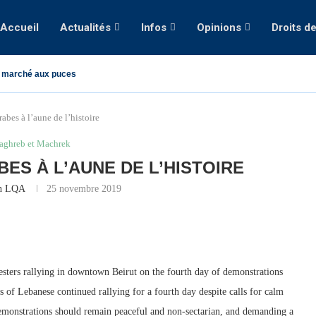
Accueil
Actualités
Infos
Opinions
Droits d
 marché aux puces
abes à l’aune de l’histoire
aghreb et Machrek
ES À L’AUNE DE L’HISTOIRE
on LQA
25 novembre 2019
sters rallying in downtown Beirut on the fourth day of demonstrations
ds of Lebanese continued rallying for a fourth day despite calls for calm
 demonstrations should remain peaceful and non-sectarian, and demanding a