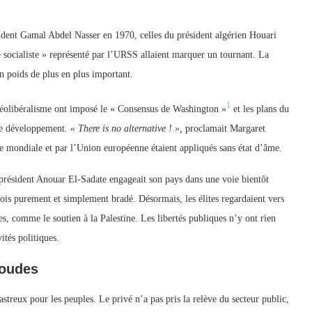
ésident Gamal Abdel Nasser en 1970, celles du président algérien Houari
socialiste » représenté par l’URSS allaient marquer un tournant. La
n poids de plus en plus important.
1
 néolibéralisme ont imposé le « Consensus de Washington »
et les plans du
le développement.
« There is no alternative ! »,
proclamait Margaret
e mondiale et par l’Union européenne étaient appliqués sans état d’âme.
président Anouar El-Sadate engageait son pays dans une voie bientôt
fois purement et simplement bradé. Désormais, les élites regardaient vers
tes, comme le soutien à la Palestine. Les libertés publiques n’y ont rien
ités politiques.
coudes
streux pour les peuples. Le privé n’a pas pris la relève du secteur public,