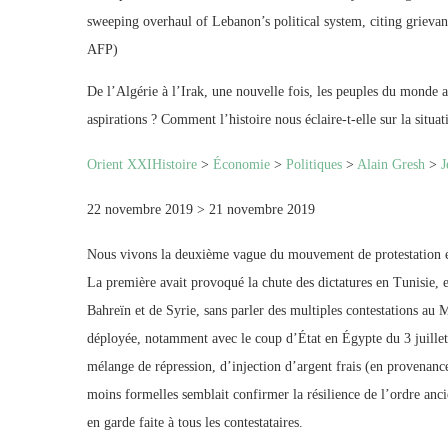
sweeping overhaul of Lebanon’s political system, citing grievan
AFP)
De l’Algérie à l’Irak, une nouvelle fois, les peuples du monde ar
aspirations ? Comment l’histoire nous éclaire-t-elle sur la situat
Orient XXI
Histoire
>
Économie
>
Politiques
>
Alain Gresh
>
J
22 novembre 2019 > 21 novembre 2019
Nous vivons la deuxième vague du mouvement de protestation e
La première avait provoqué la chute des dictatures en Tunisie, 
Bahreïn et de Syrie, sans parler des multiples contestations au 
déployée, notamment avec le coup d’État en Égypte du 3 juillet 
mélange de répression, d’injection d’argent frais (en provenance
moins formelles semblait confirmer la résilience de l’ordre anci
en garde faite à tous les contestataires.