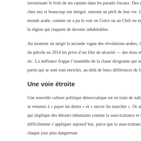
investissant le fruit de ses rapines dans les paradis fiscaux. De
chez eux et beaucoup ont émigré, souvent au péril de leur vie. L
monde arabe, comme on a pu le voir en Grèce ou au Chili ou en
la région qui risquent de devenir inhabitables.
Au moment où surgit la seconde vague des révolutions arabes, le
du pétrole en 2014 les prive d’un filet de sécurité — des dons et
etc. La méfiance frappe l’ensemble de la classe dirigeante qui se
partis qui se sont tous enrichis, au-delà de leurs différences de 
Une voie étroite
Une nouvelle culture politique démocratique est en train de naî
se résumer à « payer les dettes » et « ouvrir les marchés ». Or a
qui implique des détours inhumains comme la sous-traitance et l
difficilement s’appliquer aujourd’hui, parce que la sous-traitan
chaque jour plus dangereuse.