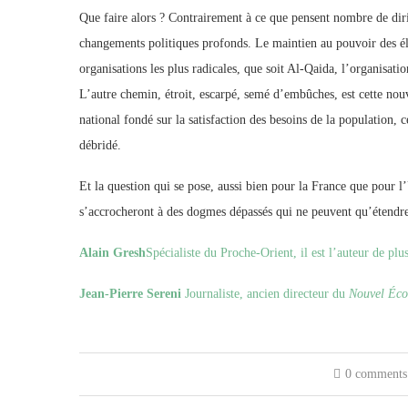
Que faire alors ? Contrairement à ce que pensent nombre de dirige
changements politiques profonds. Le maintien au pouvoir des élit
organisations les plus radicales, que soit Al-Qaida, l’organisa
L’autre chemin, étroit, escarpé, semé d’embûches, est cette no
national fondé sur la satisfaction des besoins de la population, 
débridé.
Et la question qui se pose, aussi bien pour la France que pour 
s’accrocheront à des dogmes dépassés qui ne peuvent qu’étendre 
Alain Gresh
Spécialiste du Proche-Orient, il est l’auteur de pl
Jean-Pierre Sereni
Journaliste, ancien directeur du
Nouvel Éco
0 comments