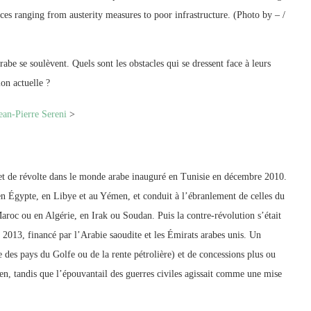
ces ranging from austerity measures to poor infrastructure. (Photo by – /
abe se soulèvent. Quels sont les obstacles qui se dressent face à leurs
ion actuelle ?
ean-Pierre Sereni
>
t de révolte dans le monde arabe inauguré en Tunisie en décembre 2010.
en Égypte, en Libye et au Yémen, et conduit à l’ébranlement de celles du
Maroc ou en Algérie, en Irak ou Soudan. Puis la contre-révolution s’était
2013, financé par l’Arabie saoudite et les Émirats arabes unis. Un
 des pays du Golfe ou de la rente pétrolière) et de concessions plus ou
en, tandis que l’épouvantail des guerres civiles agissait comme une mise