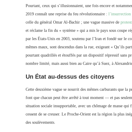
Pourtant, ceux qui s’illusionnaient, une fois encore et notammen
2019 connaît une reprise du feu révolutionnaire :
l’insurrectio
celle du général Omar Al-Bachir ; une vague massive de
protest
et réclame la fin du « système » qui a mis le pays sous coupe ré
par les États-Unis en 2003, soutenu par l’Iran et fondé sur le c
mêmes maux, sont descendus dans la rue, exigeant « Qu’ils parte
pourtant quadrillés et étouffés par un dispositif répressif sans 
nombre limité, mais aussi bien au Caire qu’à Suez, à Alexandr
Un État au-dessus des citoyens
Cette deuxième vague se nourrit des mêmes carburants que la pre
font que chacun peut être arrêté à tout moment — et pas seulemen
situation sociale insupportable, avec un chômage de masse qui fr
cessent de se creuser. Le Proche-Orient est la région la plus in
des soulèvements.