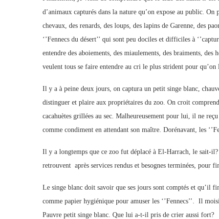
d’animaux capturés dans la nature qu’on expose au public. On peu
chevaux, des renards, des loups, des lapins de Garenne, des paons
‘’Fennecs du désert’’ qui sont peu dociles et difficiles à ‘’capt
entendre des aboiements, des miaulements, des braiments, des he
veulent tous se faire entendre au cri le plus strident pour qu’on 
Il y a à peine deux jours, on captura un petit singe blanc, chauv
distinguer et plaire aux propriétaires du zoo. On croit comprend
cacahuètes grillées au sec. Malheureusement pour lui, il ne reçu 
comme condiment en attendant son maître. Dorénavant, les ‘’Fen
Il y a longtemps que ce zoo fut déplacé à El-Harrach, le sait-il?
retrouvent après services rendus et besognes terminées, pour fini
Le singe blanc doit savoir que ses jours sont comptés et qu’il fi
comme papier hygiénique pour amuser les ‘’Fennecs’’. Il moisir
Pauvre petit singe blanc. Que lui a-t-il pris de crier aussi fort?