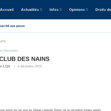
Accueil
Actualités
Infos
Opinions
Droits d
marché aux puces
AINS
fos Nationales
 CLUB DES NAINS
on LQA
4 décembre 2019
out autre qu’un zoo en pleine capitale Alger où se récupère toutes sortes