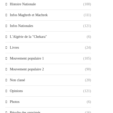
Histoire Nationale
(100)
Infos Maghreb et Machrek
(111)
Infos Nationales
(121)
L'Algérie de la "Chekara"
(6)
Livres
(24)
Mouvement populaire 1
(105)
Mouvement populaire 2
(90)
Non classé
(20)
Opinions
(121)
Photos
(6)
Révolte des opprimés
(16)