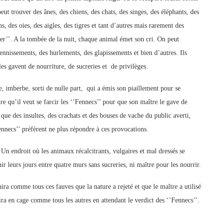
t trouver des ânes, des chiens, des chats, des singes, des éléphants, des
, des oies, des aigles, des tigres et tant d’autres mais rarement des
urer’’. A la tombée de la nuit, chaque animal émet son cri. On peut
nnissements, des hurlements, des glapissements et bien d’autres. Ils
les gavent de nourriture, de sucreries et de privilèges.
e, imberbe, sorti de nulle part, qui a émis son piaillement pour se
re qu’il veut se farcir les ‘’Fennecs’’ pour que son maître le gave de
que des insultes, des crachats et des bouses de vache du public averti,
necs’’ préfèrent ne plus répondre à ces provocations.
 Un endroit où les animaux récalcitrants, vulgaires et mal dressés se
r leurs jours entre quatre murs sans sucreries, ni maître pour les nourrir.
nira comme tous ces fauves que la nature a rejeté et que le maître a utilisé
a en cage comme tous les autres en attendant le verdict des ‘’Fennecs’’.