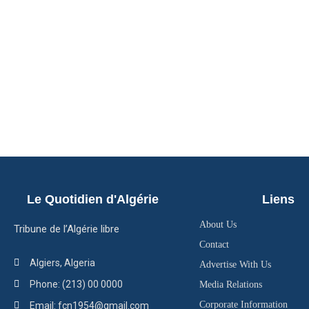
Le Quotidien d'Algérie
Liens
About Us
Tribune de l’Algérie libre
Contact
Algiers, Algeria
Advertise With Us
Phone: (213) 00 0000
Media Relations
Corporate Information
Email: fcn1954@gmail.com