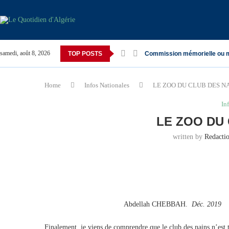
samedi, août 8, 2026
TOP POSTS
Commission mémorielle ou 
Home
Infos Nationales
LE ZOO DU CLUB DES N
In
LE ZOO DU
written by
Redacti
Abdellah CHEBBAH.
Déc. 2019
Finalement, je viens de comprendre que le club des nains n’est t