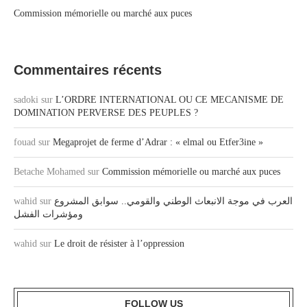
Commission mémorielle ou marché aux puces
Commentaires récents
sadoki
sur
L’ORDRE INTERNATIONAL OU CE MECANISME DE
DOMINATION PERVERSE DES PEUPLES ?
fouad
sur
Megaprojet de ferme d’Adrar : « elmal ou Etfer3ine »
Betache Mohamed
sur
Commission mémorielle ou marché aux puces
wahid
sur
العرب في موجة الانبعاث الوطني والقومي.. سوابق المشروع
ومؤشرات الفشل
wahid
sur
Le droit de résister à l’oppression
FOLLOW US