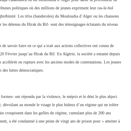
ribunes politiques où des millions de jeunes expriment leur ras-le-bol
aghrébinité. Les tifos (banderoles) du Mouloudia d’Alger ou les chansons
 les détenus du Hirak du Rif- sont des témoignages éclatants du niveau
 de savoir-faire en ce qui a trait aux actions collectives ont connu de
20 Février jusqu’au Hirak du Rif. En Algérie, la société a entamé depuis
n accélérée en rupture avec les anciens modes de contestations. Les jeunes
on des luttes démocratiques.
formes- ont répondu par la violence, le mépris et le déni le plus abject.
dévoilant au monde le visage le plus hideux d’un régime qui ne tolère
ain croupissent dans les geôles du régime, cumulant plus de 200 ans
nt, a été condamné à une peine de vingt ans de prison pour « atteinte à