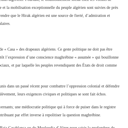
e et la mobilisation exceptionnelle du peuple algérien sont suivies de près
endre que le Hirak algérien est une source de fierté, d’admiration et
laires.
 de « Casa » des drapeaux algériens. Ce geste politique ne doit pas être
utôt l’expression d’une conscience maghrébine « assumée » qui bouillonne
 sociaux, et par laquelle les peuples revendiquent des États de droit comme
unis dans un passé récent pour combattre l’oppression colonial et défendre
oulèvement, leurs exigences civiques et politiques se sont fait échos.
ernants; une médiocratie politique qui à force de puiser dans le registre
ontribuant par effet inverse à repolitiser la question maghrébine.
 du Raja Casablanca ou du Mouloudia d’Alger pour saisir la profondeur de