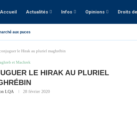
Accueil
Actualités
Infos
Opinions
Droits d
marché aux puces
conjuguer le Hirak au pluriel maghrébin
aghreb et Machrek
JUGUER LE HIRAK AU PLURIEL
GHRÉBIN
ion LQA
28 février 2020