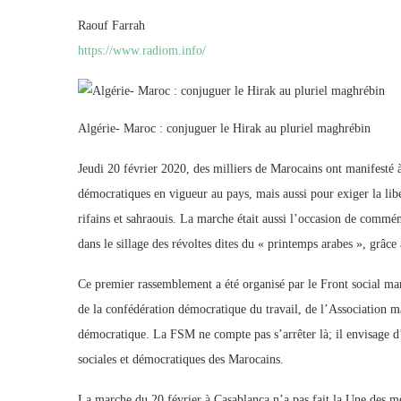
Raouf Farrah
https://www.radiom.info/
Algérie- Maroc : conjuguer le Hirak au pluriel maghrébin
Jeudi 20 février 2020, des milliers de Marocains ont manifesté à 
démocratiques en vigueur au pays, mais aussi pour exiger la libé
rifains et sahraouis. La marche était aussi l’occasion de comm
dans le sillage des révoltes dites du « printemps arabes », grâc
Ce premier rassemblement a été organisé par le Front social m
de la confédération démocratique du travail, de l’Association m
démocratique. La FSM ne compte pas s’arrêter là; il envisage d’
sociales et démocratiques des Marocains.
La marche du 20 février à Casablanca n’a pas fait la Une des mé