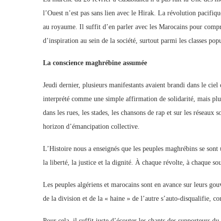
l’Ouest n’est pas sans lien avec le Hirak. La révolution pacifiqu
au royaume. Il suffit d’en parler avec les Marocains pour compr
d’inspiration au sein de la société, surtout parmi les classes popu
La conscience maghrébine assumée
Jeudi dernier, plusieurs manifestants avaient brandi dans le ciel
interprété comme une simple affirmation de solidarité, mais pl
dans les rues, les stades, les chansons de rap et sur les réseaux
horizon d’émancipation collective.
L’Histoire nous a enseignés que les peuples maghrébins se sont 
la liberté, la justice et la dignité. À chaque révolte, à chaque s
Les peuples algériens et marocains sont en avance sur leurs gouv
de la division et de la « haine » de l’autre s’auto-disqualifie, c
Pour cela, il suffit juste d’écouter les chants des supporteurs