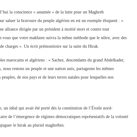
d’hui la conscience « assumée » de la lutte pour un Maghreb
our saluer la bravoure du peuple algérien en est un exemple éloquent : «
me alliance dirigée par un président à moitié mort et contre tout
rez-vous que votre makhzen suivra la même méthode que le nôtre, avec des
s de charges ». Un écrit prémonitoire sur la suite du Hirak.
uples marocains et algériens : « Sachez, descendants du grand Abdelkader,
s, nous restons un peuple et une nation unis, partageons les mêmes
 peuples, de nos pays et de leurs terres natales pour lesquelles nos
 un idéal qui avait été porté dès la constitution de l’Étoile nord-
butaire de l’émergence de régimes démocratiques représentatifs de la volonté
juguer le hirak au pluriel maghrébin.