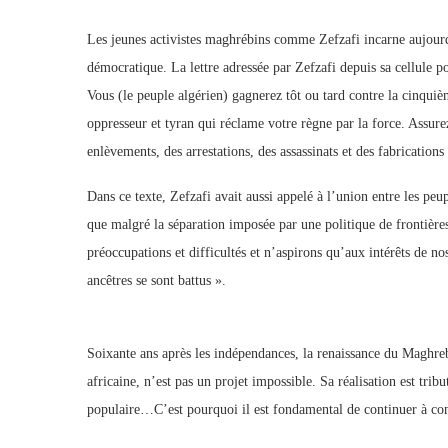
Les jeunes activistes maghrébins comme Zefzafi incarne aujour
démocratique. La lettre adressée par Zefzafi depuis sa cellule p
Vous (le peuple algérien) gagnerez tôt ou tard contre la cinquiè
oppresseur et tyran qui réclame votre règne par la force. Assu
enlèvements, des arrestations, des assassinats et des fabrication
Dans ce texte, Zefzafi avait aussi appelé à l’union entre les pe
que malgré la séparation imposée par une politique de frontière
préoccupations et difficultés et n’aspirons qu’aux intérêts de nos
ancêtres se sont battus ».
Soixante ans après les indépendances, la renaissance du Maghreb,
africaine, n’est pas un projet impossible. Sa réalisation est tri
populaire…C’est pourquoi il est fondamental de continuer à con