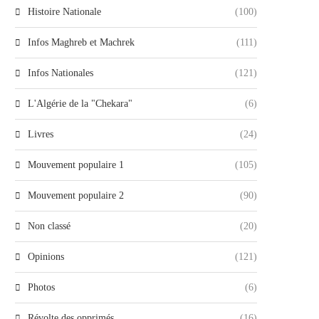
Histoire Nationale
(100)
Infos Maghreb et Machrek
(111)
Infos Nationales
(121)
L'Algérie de la "Chekara"
(6)
Livres
(24)
Mouvement populaire 1
(105)
Mouvement populaire 2
(90)
Non classé
(20)
Opinions
(121)
Photos
(6)
Révolte des opprimés
(16)