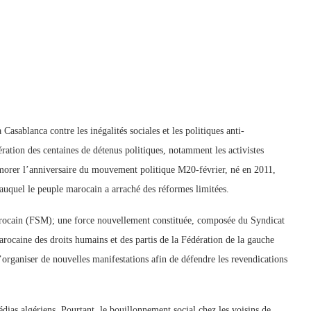
Casablanca contre les inégalités sociales et les politiques anti-
ration des centaines de détenus politiques, notamment les activistes
émorer l’anniversaire du mouvement politique M20-février, né en 2011,
e auquel le peuple marocain a arraché des réformes limitées.
arocain (FSM); une force nouvellement constituée, composée du Syndicat
arocaine des droits humains et des partis de la Fédération de la gauche
organiser de nouvelles manifestations afin de défendre les revendications
dias algériens. Pourtant, le bouillonnement social chez les voisins de