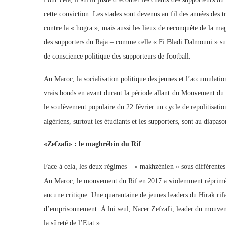
cette conviction. Les stades sont devenus au fil des années des t
contre la « hogra », mais aussi les lieux de reconquête de la m
des supporters du Raja – comme celle « Fi Bladi Dalmouni » sur
de conscience politique des supporteurs de football.
Au Maroc, la socialisation politique des jeunes et l’accumulation
vrais bonds en avant durant la période allant du Mouvement du 
le soulèvement populaire du 22 février un cycle de repolitisatio
algériens, surtout les étudiants et les supporters, sont au diapas
«Zefzafi» : le maghrébin du Rif
Face à cela, les deux régimes – « makhzénien » sous différentes 
Au Maroc, le mouvement du Rif en 2017 a violemment réprimé, 
aucune critique. Une quarantaine de jeunes leaders du Hirak rif
d’emprisonnement. À lui seul, Nacer Zefzafi, leader du mouveme
la sûreté de l’Etat ».