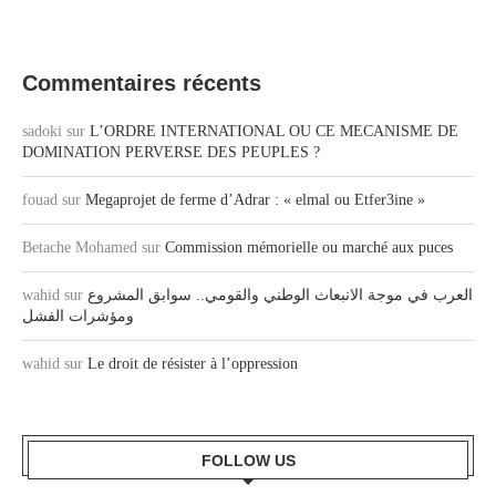
Commentaires récents
sadoki
sur
L’ORDRE INTERNATIONAL OU CE MECANISME DE
DOMINATION PERVERSE DES PEUPLES ?
fouad
sur
Megaprojet de ferme d’Adrar : « elmal ou Etfer3ine »
Betache Mohamed
sur
Commission mémorielle ou marché aux puces
wahid
sur
العرب في موجة الانبعاث الوطني والقومي.. سوابق المشروع
ومؤشرات الفشل
wahid
sur
Le droit de résister à l’oppression
FOLLOW US