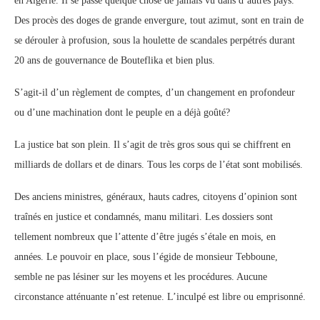
en Algérie. Il se passe quelque chose de jamais vu dans d’autres pays.
Des procès des doges de grande envergure, tout azimut, sont en train de
se dérouler à profusion, sous la houlette de scandales perpétrés durant
20 ans de gouvernance de Bouteflika et bien plus.
S’agit-il d’un règlement de comptes, d’un changement en profondeur
ou d’une machination dont le peuple en a déjà goûté?
La justice bat son plein. Il s’agit de très gros sous qui se chiffrent en
milliards de dollars et de dinars. Tous les corps de l’état sont mobilisés.
Des anciens ministres, généraux, hauts cadres, citoyens d’opinion sont
traînés en justice et condamnés, manu militari. Les dossiers sont
tellement nombreux que l’attente d’être jugés s’étale en mois, en
années. Le pouvoir en place, sous l’égide de monsieur Tebboune,
semble ne pas lésiner sur les moyens et les procédures. Aucune
circonstance atténuante n’est retenue. L’inculpé est libre ou emprisonné.