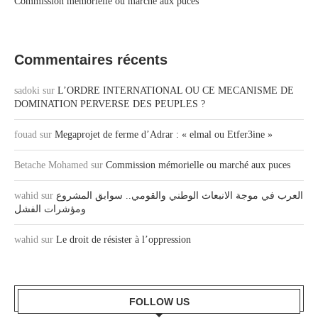
Commission mémorielle ou marché aux puces
Commentaires récents
sadoki
sur
L’ORDRE INTERNATIONAL OU CE MECANISME DE
DOMINATION PERVERSE DES PEUPLES ?
fouad
sur
Megaprojet de ferme d’Adrar : « elmal ou Etfer3ine »
Betache Mohamed
sur
Commission mémorielle ou marché aux puces
wahid
sur
العرب في موجة الانبعاث الوطني والقومي.. سوابق المشروع
ومؤشرات الفشل
wahid
sur
Le droit de résister à l’oppression
FOLLOW US