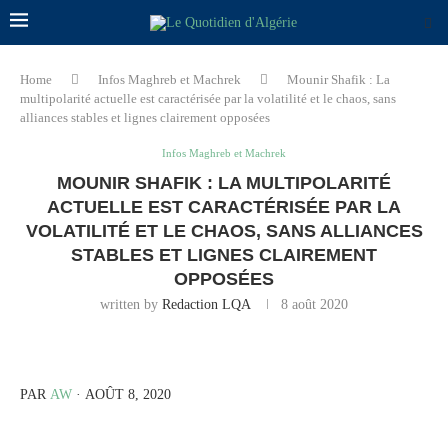
Home
Infos Maghreb et Machrek
Mounir Shafik : La
multipolarité actuelle est caractérisée par la volatilité et le chaos, sans
alliances stables et lignes clairement opposées
Infos Maghreb et Machrek
MOUNIR SHAFIK : LA MULTIPOLARITÉ
ACTUELLE EST CARACTÉRISÉE PAR LA
VOLATILITÉ ET LE CHAOS, SANS ALLIANCES
STABLES ET LIGNES CLAIREMENT
OPPOSÉES
written by
Redaction LQA
8 août 2020
PAR
AW
· AOÛT 8, 2020