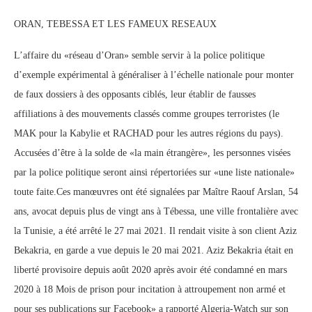
ORAN, TEBESSA ET LES FAMEUX RESEAUX
L’affaire du «réseau d’Oran» semble servir à la police politique
d’exemple expérimental à généraliser à l’échelle nationale pour monter
de faux dossiers à des opposants ciblés, leur établir de fausses
affiliations à des mouvements classés comme groupes terroristes (le
MAK pour la Kabylie et RACHAD pour les autres régions du pays).
Accusées d’être à la solde de «la main étrangère», les personnes visées
par la police politique seront ainsi répertoriées sur «une liste nationale»
toute faite.Ces manœuvres ont été signalées par Maître Raouf Arslan, 54
ans, avocat depuis plus de vingt ans à Tébessa, une ville frontalière avec
la Tunisie, a été arrêté le 27 mai 2021. Il rendait visite à son client Aziz
Bekakria, en garde a vue depuis le 20 mai 2021. Aziz Bekakria était en
liberté provisoire depuis août 2020 après avoir été condamné en mars
2020 à 18 Mois de prison pour incitation à attroupement non armé et
pour ses publications sur Facebook» a rapporté Algeria-Watch sur son