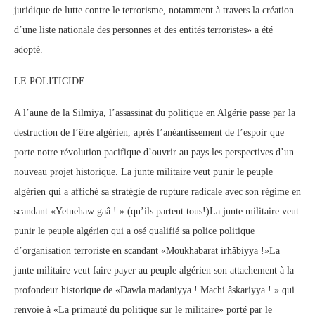
juridique de lutte contre le terrorisme, notamment à travers la création
d’une liste nationale des personnes et des entités terroristes» a été
adopté.
LE POLITICIDE
A l’aune de la Silmiya, l’assassinat du politique en Algérie passe par la
destruction de l’être algérien, après l’anéantissement de l’espoir que
porte notre révolution pacifique d’ouvrir au pays les perspectives d’un
nouveau projet historique. La junte militaire veut punir le peuple
algérien qui a affiché sa stratégie de rupture radicale avec son régime en
scandant «Yetnehaw gaâ ! » (qu’ils partent tous!)La junte militaire veut
punir le peuple algérien qui a osé qualifié sa police politique
d’organisation terroriste en scandant «Moukhabarat irhâbiyya !»La
junte militaire veut faire payer au peuple algérien son attachement à la
profondeur historique de «Dawla madaniyya ! Machi âskariyya ! » qui
renvoie à «La primauté du politique sur le militaire» porté par le