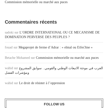
Commission mémorielle ou marché aux puces
Commentaires récents
sadoki
sur
L’ORDRE INTERNATIONAL OU CE MECANISME DE
DOMINATION PERVERSE DES PEUPLES ?
fouad
sur
Megaprojet de ferme d’Adrar : « elmal ou Etfer3ine »
Betache Mohamed
sur
Commission mémorielle ou marché aux puces
wahid
sur
العرب في موجة الانبعاث الوطني والقومي.. سوابق المشروع
ومؤشرات الفشل
wahid
sur
Le droit de résister à l’oppression
FOLLOW US