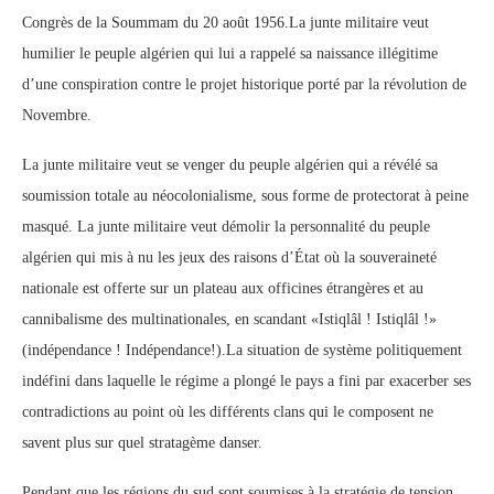
Congrès de la Soummam du 20 août 1956.La junte militaire veut
humilier le peuple algérien qui lui a rappelé sa naissance illégitime
d’une conspiration contre le projet historique porté par la révolution de
Novembre.
La junte militaire veut se venger du peuple algérien qui a révélé sa
soumission totale au néocolonialisme, sous forme de protectorat à peine
masqué. La junte militaire veut démolir la personnalité du peuple
algérien qui mis à nu les jeux des raisons d’État où la souveraineté
nationale est offerte sur un plateau aux officines étrangères et au
cannibalisme des multinationales, en scandant «Istiqlâl ! Istiqlâl !»
(indépendance ! Indépendance!).La situation de système politiquement
indéfini dans laquelle le régime a plongé le pays a fini par exacerber ses
contradictions au point où les différents clans qui le composent ne
savent plus sur quel stratagème danser.
Pendant que les régions du sud sont soumises à la stratégie de tension,