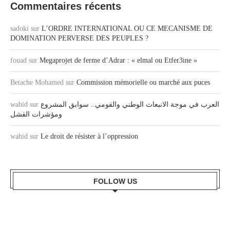
Commentaires récents
sadoki
sur
L’ORDRE INTERNATIONAL OU CE MECANISME DE
DOMINATION PERVERSE DES PEUPLES ?
fouad
sur
Megaprojet de ferme d’Adrar : « elmal ou Etfer3ine »
Betache Mohamed
sur
Commission mémorielle ou marché aux puces
wahid
sur
العرب في موجة الانبعاث الوطني والقومي.. سوابق المشروع
ومؤشرات الفشل
wahid
sur
Le droit de résister à l’oppression
FOLLOW US