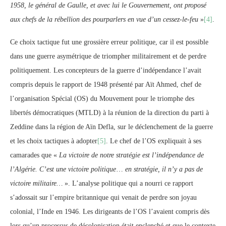
1958, le général de Gaulle, et avec lui le Gouvernement, ont proposé
aux chefs de la rébellion des pourparlers en vue d’un cessez-le-feu
»
[4]
.
Ce choix tactique fut une grossière erreur politique, car il est possible
dans une guerre asymétrique de triompher militairement et de perdre
politiquement. Les concepteurs de la guerre d’indépendance l’avait
compris depuis le rapport de 1948 présenté par Aït Ahmed, chef de
l’organisation Spécial (OS) du Mouvement pour le triomphe des
libertés démocratiques (MTLD) à la réunion de la direction du parti à
Zeddine dans la région de Aïn Defla, sur le déclenchement de la guerre
et les choix tactiques à adopter
[5]
. Le chef de l’OS expliquait à ses
camarades que «
L
a victoire de notre stratégie est l’indépendance de
l’Algérie. C’est une victoire politique
…
en stratégie, il n’y a pas de
victoire militaire…
». L’analyse politique qui a nourri ce rapport
s’adossait sur l’empire britannique qui venait de perdre son joyau
colonial, l’Inde en 1946. Les dirigeants de l’OS l’avaient compris dès
lors qu’un processus de décolonisation était enclenché et que le contexte