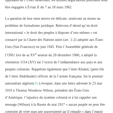
opposants de l’EMG désavoués, les ultimes négociations pouvaient donc
être engagées à Évian II du 7 au 18 mars 1962.
La question de leur mise œuvre est délicate, soulevant au moins un
problème de formalisme juridique. Relevons d’abord qu’en droit
international « le droit des peuples à disposer d’eux-mêmes » est
consacré par la Charte des Nations unies (art. 1-2) adoptée aux États-
Unis (San Francisco) en juin 1945. Puis l’Assemblée générale de
e
l’ONU lors de sa XV
session du 20 décembre 1960, a adopté la
résolution 1514 (XV) sur l’octroi de l’indépendance aux pays et aux
peuples colonisés. Rappelons également que l’émir Khaled, (petit-fils
de l’émir Abdelkader) officier de la l’armée française, fut le premier
nationaliste algérien
[8]
à évoquer, dans une lettre adressée le 23 mai
1919 à Thomas Woodrow Wilson, président des États-Unis
d’Amérique, l’injustice du système colonial et à lui rappeler son
message (Wilson) à la Russie de mai 1917 «
aucun peuple ne peut être
contraint de vivre sous une souveraineté qu’il répudie
» dans l’espoir