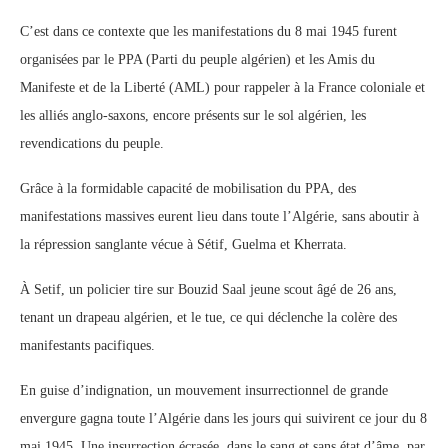
C’est dans ce contexte que les manifestations du 8 mai 1945 furent
organisées par le PPA (Parti du peuple algérien) et les Amis du
Manifeste et de la Liberté (AML) pour rappeler à la France coloniale et
les alliés anglo-saxons, encore présents sur le sol algérien, les
revendications du peuple.
Grâce à la formidable capacité de mobilisation du PPA, des
manifestations massives eurent lieu dans toute l’Algérie, sans aboutir à
la répression sanglante vécue à Sétif, Guelma et Kherrata.
À Setif, un policier tire sur Bouzid Saal jeune scout âgé de 26 ans,
tenant un drapeau algérien, et le tue, ce qui déclenche la colère des
manifestants pacifiques.
En guise d’indignation, un mouvement insurrectionnel de grande
envergure gagna toute l’Algérie dans les jours qui suivirent ce jour du 8
mai 1945. Une insurrection écrasée, dans le sang et sans état d’âme, par