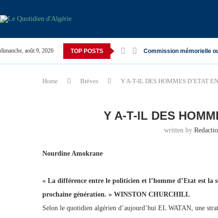
dimanche, août 9, 2026
TOP POSTS
Commission mémorielle o
Home
Brèves
Y A-T-IL DES HOMMES D’ETAT EN
Y A-T-IL DES HOMM
written by
Redacti
Nourdine Amokrane
« La différence entre le politicien et l’homme d’Etat est la s
prochaine génération. » WINSTON CHURCHILL
Selon le quotidien algérien d’aujourd’hui EL WATAN, une straté