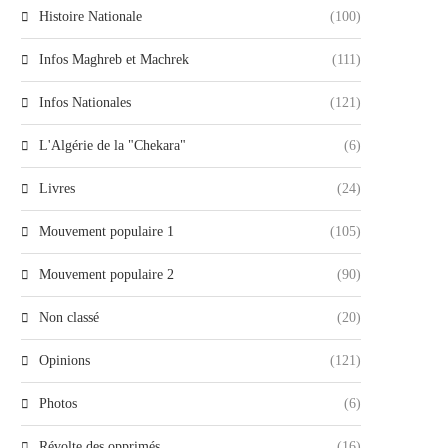
Histoire Nationale
(100)
Infos Maghreb et Machrek
(111)
Infos Nationales
(121)
L'Algérie de la "Chekara"
(6)
Livres
(24)
Mouvement populaire 1
(105)
Mouvement populaire 2
(90)
Non classé
(20)
Opinions
(121)
Photos
(6)
Révolte des opprimés
(16)