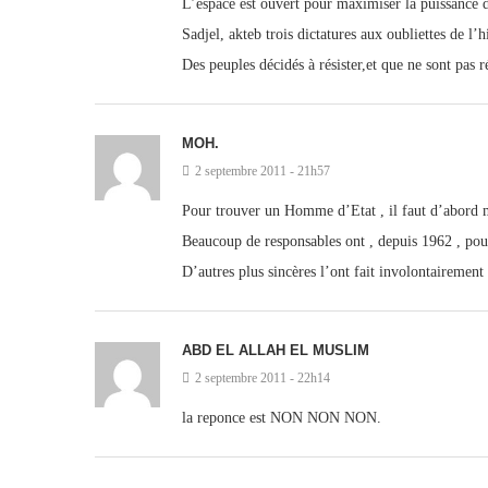
L’espace est ouvert pour maximiser la puissance d
Sadjel, akteb trois dictatures aux oubliettes de l’hi
Des peuples décidés à résister,et que ne sont pa
MOH.
2 septembre 2011 - 21h57
Pour trouver un Homme d’Etat , il faut d’abord m
Beaucoup de responsables ont , depuis 1962 , pour 
D’autres plus sincères l’ont fait involontaireme
ABD EL ALLAH EL MUSLIM
2 septembre 2011 - 22h14
la reponce est NON NON NON.