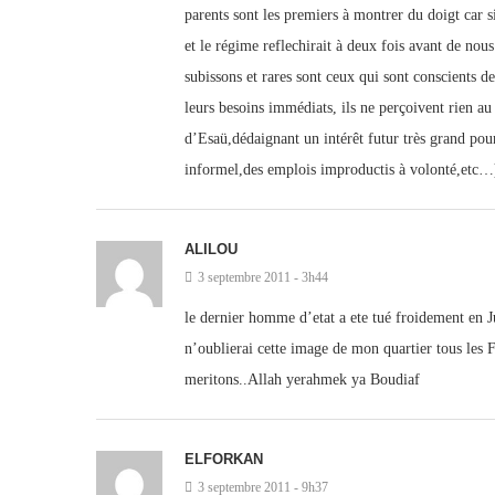
parents sont les premiers à montrer du doigt car s
et le régime reflechirait à deux fois avant de no
subissons et rares sont ceux qui sont conscients d
leurs besoins immédiats, ils ne perçoivent rien au
d’Esaü,dédaignant un intérêt futur très grand pou
informel,des emplois improductis à volonté,etc…
ALILOU
3 septembre 2011 - 3h44
le dernier homme d’etat a ete tué froidement en 
n’oublierai cette image de mon quartier tous les 
meritons..Allah yerahmek ya Boudiaf
ELFORKAN
3 septembre 2011 - 9h37