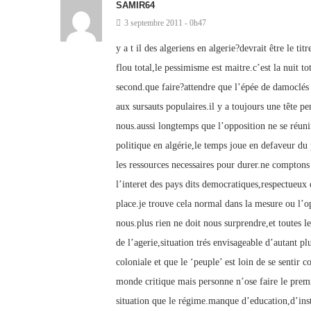
SAMIR64
3 septembre 2011 - 0h47
y a t il des algeriens en algerie?devrait être le ti
flou total,le pessimisme est maitre.c’est la nuit t
second.que faire?attendre que l’épée de damoclés 
aux sursauts populaires.il y a toujours une tête pe
nous.aussi longtemps que l’opposition ne se réun
politique en algérie,le temps joue en defaveur du 
les ressources necessaires pour durer.ne comptons 
l’interet des pays dits democratiques,respectueux 
place.je trouve cela normal dans la mesure ou l’
nous.plus rien ne doit nous surprendre,et toutes l
de l’agerie,situation trés envisageable d’autant p
coloniale et que le ‘peuple’ est loin de se sentir 
monde critique mais personne n’ose faire le premi
situation que le régime.manque d’education,d’inst