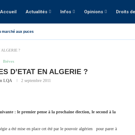
Accueil
Actualités
Infos
Opinions
Droits d
u marché aux puces
 ALGERIE ?
Brèves
ES D’ETAT EN ALGERIE ?
on LQA
2 septembre 2011
uivante : le premier pense à la prochaine élection, le second à la
gie a été mise en place cet été par le pouvoir algérien pour parer à