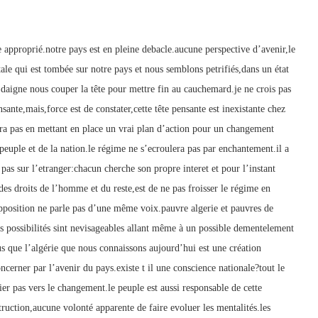
tre approprié.notre pays est en pleine debacle.aucune perspective d’avenir,le
otale qui est tombée sur notre pays et nous semblons petrifiés,dans un état
daigne nous couper la tête pour mettre fin au cauchemard.je ne crois pas
nsante,mais,force est de constater,cette tête pensante est inexistante chez
ira pas en mettant en place un vrai plan d’action pour un changement
peuple et de la nation.le régime ne s’ecroulera pas par enchantement.il a
pas sur l’etranger:chacun cherche son propre interet et pour l’instant
des droits de l’homme et du reste,est de ne pas froisser le régime en
opposition ne parle pas d’une même voix.pauvre algerie et pauvres de
es possibilités sint nevisageables allant même à un possible dementelement
lus que l’algérie que nous connaissons aujourd’hui est une création
concerner par l’avenir du pays.existe t il une conscience nationale?tout le
er pas vers le changement.le peuple est aussi responsable de cette
ruction,aucune volonté apparente de faire evoluer les mentalités.les