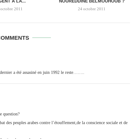
ENT À LA...
NOUREDDINE BELMOUHOUB ?
 octobre 2011
24 octobre 2011
COMMENTS
 dernier a été assasiné en juin 1992 le reste……..
he question?
 des peuples arabes contre l’étouffement,de la conscience sociale et de