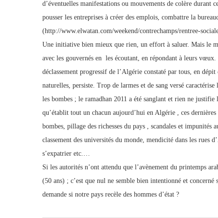
d’éventuelles manifestations ou mouvements de colère durant cet
pousser les entreprises à créer des emplois, combattre la bureauc
(http://www.elwatan.com/weekend/contrechamps/rentree-social
Une initiative bien mieux que rien, un effort à saluer. Mais le mi
avec les gouvernés en les écoutant, en répondant à leurs vœux.
déclassement progressif de l’Algérie constaté par tous, en dépi
naturelles, persiste. Trop de larmes et de sang versé caractérise 
les bombes ; le ramadhan 2011 a été sanglant et rien ne justifie 
qu’établit tout un chacun aujourd’hui en Algérie , ces dernières 
bombes, pillage des richesses du pays , scandales et impunités au
classement des universités du monde, mendicité dans les rues d’A
s’expatrier etc.…
Si les autorités n’ont attendu que l’avènement du printemps ara
(50 ans) ; c’est que nul ne semble bien intentionné et concerné si
demande si notre pays recèle des hommes d’état ?