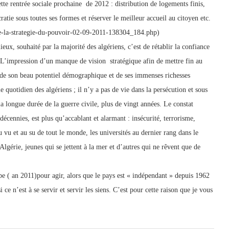
te rentrée sociale prochaine de 2012 : distribution de logements finis,
ratie sous toutes ses formes et réserver le meilleur accueil au citoyen etc.
e-la-strategie-du-pouvoir-02-09-2011-138304_184.php)
eux, souhaité par la majorité des algériens, c’est de rétablir la confiance
 L’impression d’un manque de vision stratégique afin de mettre fin au
t de son beau potentiel démographique et de ses immenses richesses
le quotidien des algériens ; il n’y a pas de vie dans la persécution et sous
la longue durée de la guerre civile, plus de vingt années. Le constat
décennies, est plus qu’accablant et alarmant : insécurité, terrorisme,
 vu et au su de tout le monde, les universités au dernier rang dans le
lgérie, jeunes qui se jettent à la mer et d’autres qui ne rêvent que de
be ( an 2011)pour agir, alors que le pays est « indépendant » depuis 1962
 ce n’est à se servir et servir les siens. C’est pour cette raison que je vous