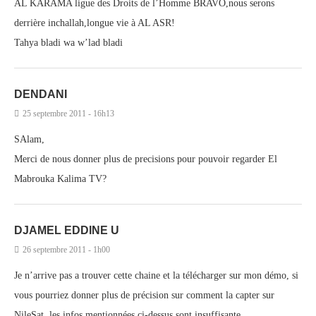
AL KARAMA ligue des Droits de l’Homme BRAVO,nous serons
derrière inchallah,longue vie à AL ASR!
Tahya bladi wa w’lad bladi
DENDANI
25 septembre 2011 - 16h13
SAlam,
Merci de nous donner plus de precisions pour pouvoir regarder El
Mabrouka Kalima TV?
DJAMEL EDDINE U
26 septembre 2011 - 1h00
Je n’arrive pas a trouver cette chaine et la télécharger sur mon démo, si
vous pourriez donner plus de précision sur comment la capter sur
NileSat, les infos mentionnées ci-dessus sont insuffisante