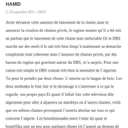
HAMID
23 septembre 2011 - 20h51
Avoir devancer cette annonce de lancement de la chaine alasr et
annoncer la creation de chaines privés, le regime montre qu’il a été mis
au parfum que le lancement de cette chaine etait ineluctable.Or le DRS
marche sur des oeufs il le sait trés bien.Jusqu’à maintenant sa demarche
complotiste etait coherente mais l’annonce de chaines privés, par des
barons du regime qui gravitent autour du DRS, m’a surpris. Pour une
raison trés simple le DRS connait trés bien la mentalité de l’algerien.
Tu peux le prendre par deux choses. L’omerta ou la langue de bois. Les
deux methodes le font fuir et le decourage à s’interesser à ce qui le
regarde, son propre pays.Et quant il fallait fuir cette television dite
algerienne pour aller à aljazeera ou alarabiya ou d’autres chaines, voilà
que ces mêmes chaines provoquent l’omerta absolue sur tous ce qui
concerne l’algerie. Les boussboussades entre l’emir du qatar et
bouteflika sont un peu pour quelques choses (et l’argent au dessous de