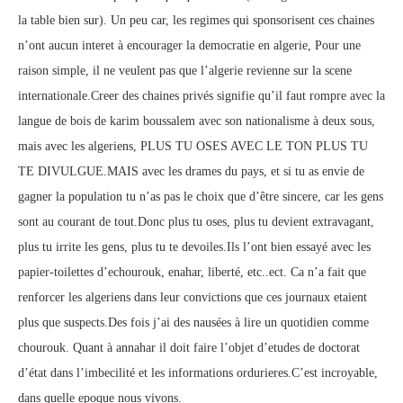
la table bien sur). Un peu car, les regimes qui sponsorisent ces chaines
n’ont aucun interet à encourager la democratie en algerie, Pour une
raison simple, il ne veulent pas que l’algerie revienne sur la scene
internationale.Creer des chaines privés signifie qu’il faut rompre avec la
langue de bois de karim boussalem avec son nationalisme à deux sous,
mais avec les algeriens, PLUS TU OSES AVEC LE TON PLUS TU
TE DIVULGUE.MAIS avec les drames du pays, et si tu as envie de
gagner la population tu n’as pas le choix que d’être sincere, car les gens
sont au courant de tout.Donc plus tu oses, plus tu devient extravagant,
plus tu irrite les gens, plus tu te devoiles.Ils l’ont bien essayé avec les
papier-toilettes d’echourouk, enahar, liberté, etc..ect. Ca n’a fait que
renforcer les algeriens dans leur convictions que ces journaux etaient
plus que suspects.Des fois j’ai des nausées à lire un quotidien comme
chourouk. Quant à annahar il doit faire l’objet d’etudes de doctorat
d’état dans l’imbecilité et les informations ordurieres.C’est incroyable,
dans quelle epoque nous vivons.