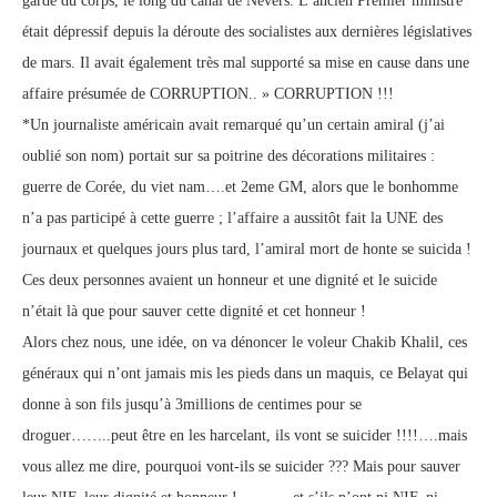
garde du corps, le long du canal de Nevers. L’ancien Premier ministre
était dépressif depuis la déroute des socialistes aux dernières législatives
de mars. Il avait également très mal supporté sa mise en cause dans une
affaire présumée de CORRUPTION.. » CORRUPTION !!!
*Un journaliste américain avait remarqué qu’un certain amiral (j’ai
oublié son nom) portait sur sa poitrine des décorations militaires :
guerre de Corée, du viet nam….et 2eme GM, alors que le bonhomme
n’a pas participé à cette guerre ; l’affaire a aussitôt fait la UNE des
journaux et quelques jours plus tard, l’amiral mort de honte se suicida !
Ces deux personnes avaient un honneur et une dignité et le suicide
n’était là que pour sauver cette dignité et cet honneur !
Alors chez nous, une idée, on va dénoncer le voleur Chakib Khalil, ces
généraux qui n’ont jamais mis les pieds dans un maquis, ce Belayat qui
donne à son fils jusqu’à 3millions de centimes pour se
droguer……..peut être en les harcelant, ils vont se suicider !!!!….mais
vous allez me dire, pourquoi vont-ils se suicider ??? Mais pour sauver