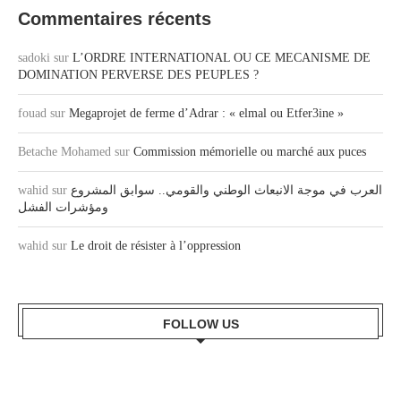
Commentaires récents
sadoki
sur
L’ORDRE INTERNATIONAL OU CE MECANISME DE
DOMINATION PERVERSE DES PEUPLES ?
fouad
sur
Megaprojet de ferme d’Adrar : « elmal ou Etfer3ine »
Betache Mohamed
sur
Commission mémorielle ou marché aux puces
wahid
sur
العرب في موجة الانبعاث الوطني والقومي.. سوابق المشروع
ومؤشرات الفشل
wahid
sur
Le droit de résister à l’oppression
FOLLOW US