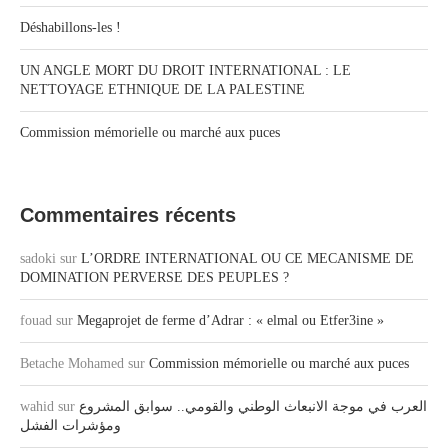
Déshabillons-les !
UN ANGLE MORT DU DROIT INTERNATIONAL : LE
NETTOYAGE ETHNIQUE DE LA PALESTINE
Commission mémorielle ou marché aux puces
Commentaires récents
sadoki
sur
L’ORDRE INTERNATIONAL OU CE MECANISME DE
DOMINATION PERVERSE DES PEUPLES ?
fouad
sur
Megaprojet de ferme d’Adrar : « elmal ou Etfer3ine »
Betache Mohamed
sur
Commission mémorielle ou marché aux puces
wahid
sur
العرب في موجة الانبعاث الوطني والقومي.. سوابق المشروع
ومؤشرات الفشل