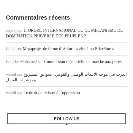
Commentaires récents
sadoki
sur
L’ORDRE INTERNATIONAL OU CE MECANISME DE
DOMINATION PERVERSE DES PEUPLES ?
fouad
sur
Megaprojet de ferme d’Adrar : « elmal ou Etfer3ine »
Betache Mohamed
sur
Commission mémorielle ou marché aux puces
wahid
sur
العرب في موجة الانبعاث الوطني والقومي.. سوابق المشروع
ومؤشرات الفشل
wahid
sur
Le droit de résister à l’oppression
FOLLOW US