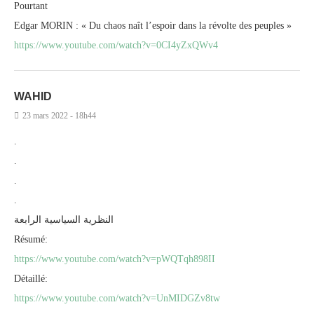
Pourtant
Edgar MORIN : « Du chaos naît l’espoir dans la révolte des peuples »
https://www.youtube.com/watch?v=0CI4yZxQWv4
WAHID
23 mars 2022 - 18h44
.
.
.
.
النظرية السياسية الرابعة
Résumé:
https://www.youtube.com/watch?v=pWQTqh898II
Détaillé:
https://www.youtube.com/watch?v=UnMIDGZv8tw