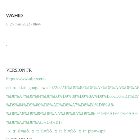
WAHID
25 mars 2022 - 8h44
.
.
.
.
VERSION FR
https://www-aljazeera-
net.translate.goog/news/2022/3/23/%D9%83%D8%A7%D8%AA%D8%A8
%D8%A7%D9%84%D8%B3%D9%88%D9%8A%D8%B3%D8%B1%D9
%D9%84%D9%86%D8%AD%D8%A7%D8%B1%D8%A8-
%D8%A8%D9%88%D8%AA%D9%8A%D9%86-%D8%AD%D8%AA%D
%D8%A2%D8%AE%D8%B1?
_x_tr_sl=ar&_x_tr_tl=fr&_x_tr_hl=fr&_x_tr_pto=wapp