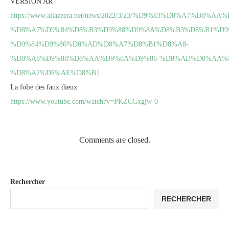
VERSION AR
https://www.aljazeera.net/news/2022/3/23/%D9%83%D8%A7%D8%AA
%D8%A7%D9%84%D8%B3%D9%88%D9%8A%D8%B3%D8%B1%D9
%D9%84%D9%86%D8%AD%D8%A7%D8%B1%D8%A8-
%D8%A8%D9%88%D8%AA%D9%8A%D9%86-%D8%AD%D8%AA%D
%D8%A2%D8%AE%D8%B1
La folie des faux dieux
https://www.youtube.com/watch?v=PKZCGxgjw-0
Comments are closed.
Rechercher
RECHERCHER